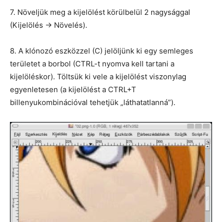
7. Növeljük meg a kijelölést körülbelül 2 nagysággal
(Kijelölés -> Növelés).
8. A klónozó eszközzel (C) jelöljünk ki egy semleges
területet a borbol (CTRL-t nyomva kell tartani a
kijelöléskor). Töltsük ki vele a kijelölést viszonylag
egyenletesen (a kijelölést a CTRL+T
billenyukombinációval tehetjük „láthatatlanná”).