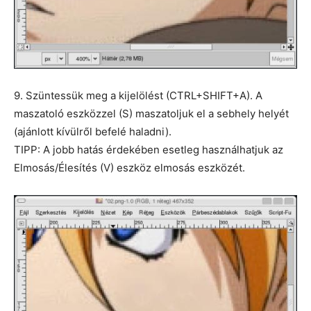
9. Szüntessük meg a kijelölést (CTRL+SHIFT+A). A
maszatoló eszközzel (S) maszatoljuk el a sebhely helyét
(ajánlott kívülről befelé haladni).
TIPP: A jobb hatás érdekében esetleg használhatjuk az
Elmosás/Élesítés (V) eszköz elmosás eszközét.