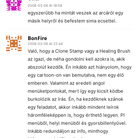
2008-03-06 At 18:08
egyszerűbb ha mintát veszek az arcáról egy
másik helyről és befestem sima ecsettel.
BonFire
2008-03-06 At 22:44
Való, hogy a Clone Stamp vagy a Healing Brush
az igazi, de néha gondolni kell azokra is, akik
abszolút kezdők. Én inkább azt hiányolom, hogy
egy cartoon-on van bemutatva, nem egy élő
emberen. Valamint az eredeti angol
menüketpontokat, mert így egy kicsit ködbe
burkolózik az írás. Én, ha kezdőknek szánok
egy feladatot, akkor inkább mindent leírok
háromféleképpen is, hogy érthető legyen. Pl
menüből, helyi menüből és gyorsbillentyűvel.
Inkább redundáljon az info, minthogy