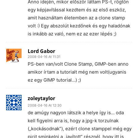
Anno idején, mikor először láttam PS-t, rögtön
egy képjavítással kezdtem és az első eszköz,
amit használtam életemben az a clone stamp
volt :) Egy abszolút kezdőnek és egy haladónak
is inkább az való, nem ez az ezer lépés ;)
Lord Gabor
2008-04-16 At 11:31
PS-ben van/volt Clone Stamp, GIMP-ben anno
amikor írtam a tutorialt még nem volt(ugyanis
ez egy GIMP tutorial…) ;)
zoleytaylor
2008-04-16 At 12:30
de amúgy nagyon látszik a helye így is… oda
kell figyelni arra is, hogy a jpg-k torzulnak
(„kockásodnak”), ezért clone stamppel még egy
picit sminkelni a „javított” résznél, hogy itt is