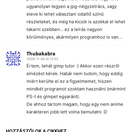
ugyanolyan legyen a jpg-négyzetrács, vagy
eleve ki lehet választani odaillő színű
részleteket, és még ha kicsik is azokkal el lehet
takarni szebben… ez a leírás nagyon
körülményes, akármilyen programhoz is van…
Thubakabra
2008-11-06 At 12:52
Értem, tehát gimp tutor :) Akkor ezen részről
elnézést kérek. Habár nem tudom, hogy eddig
miért kerülte el ez a figyelmemet, hiszen
mindkét programot szoktam használni (mármint
PS-t és gimpet egyaránt).
De ahhoz tartom magam, hogy egy nem anime
karakteren jobb lett volna bemutatni :D
HOZZÁSZÓLOK A CIKKHEZ