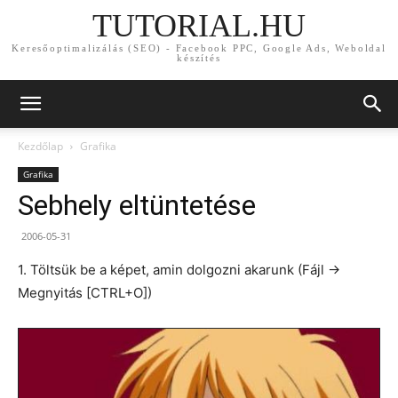
TUTORIAL.HU
Keresőoptimalizálás (SEO) - Facebook PPC, Google Ads, Weboldal
készítés
Kezdőlap
Grafika
Grafika
Sebhely eltüntetése
2006-05-31
1. Töltsük be a képet, amin dolgozni akarunk (Fájl ->
Megnyitás [CTRL+O])