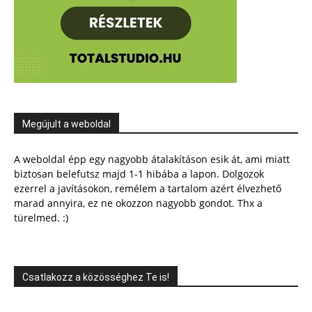
Megújult a weboldal
A weboldal épp egy nagyobb átalakításon esik át, ami miatt
biztosan belefutsz majd 1-1 hibába a lapon. Dolgozok
ezerrel a javításokon, remélem a tartalom azért élvezhető
marad annyira, ez ne okozzon nagyobb gondot. Thx a
türelmed. :)
Csatlakozz a közösséghez Te is!