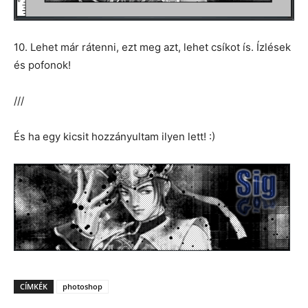
10. Lehet már rátenni, ezt meg azt, lehet csíkot ís. Ízlések
és pofonok!
///
És ha egy kicsit hozzányultam ilyen lett! :)
CÍMKÉK
photoshop