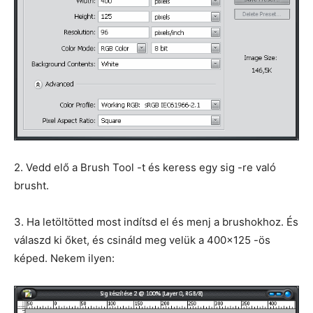
2. Vedd elő a Brush Tool -t és keress egy sig -re való
brusht.
3. Ha letöltötted most indítsd el és menj a brushokhoz. És
válaszd ki őket, és csináld meg velük a 400×125 -ös
képed. Nekem ilyen: