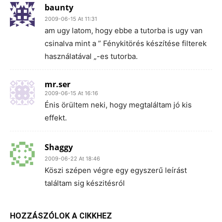
baunty
2009-06-15 At 11:31
am ugy latom, hogy ebbe a tutorba is ugy van
csinalva mint a ” Fénykitörés készítése filterek
használatával „-es tutorba.
mr.ser
2009-06-15 At 16:16
Énis örültem neki, hogy megtaláltam jó kis
effekt.
Shaggy
2009-06-22 At 18:46
Köszi szépen végre egy egyszerű leírást
találtam sig készitésról
HOZZÁSZÓLOK A CIKKHEZ