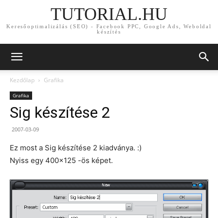
TUTORIAL.HU
Keresőoptimalizálás (SEO) - Facebook PPC, Google Ads, Weboldal
készítés
Kezdőlap
Grafika
Grafika
Sig készítése 2
2007-03-09
Ez most a Sig készítése 2 kiadványa. :)
Nyiss egy 400×125 -ös képet.