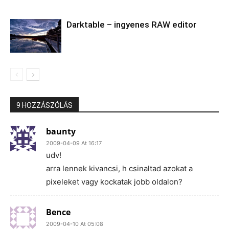
Darktable – ingyenes RAW editor
9 HOZZÁSZÓLÁS
baunty
2009-04-09 At 16:17
udv!
arra lennek kivancsi, h csinaltad azokat a
pixeleket vagy kockatak jobb oldalon?
Bence
2009-04-10 At 05:08