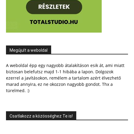
Megújult a weboldal
A weboldal épp egy nagyobb átalakításon esik át, ami miatt
biztosan belefutsz majd 1-1 hibába a lapon. Dolgozok
ezerrel a javításokon, remélem a tartalom azért élvezhető
marad annyira, ez ne okozzon nagyobb gondot. Thx a
türelmed. :)
Csatlakozz a közösséghez Te is!