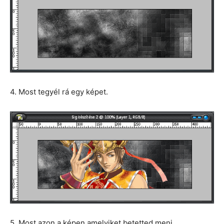
4. Most tegyél rá egy képet.
5. Most azon a képen amelyiket betetted menj