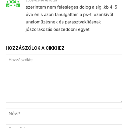
2008-05-14 At 16:29
szerintem nem felesleges dolog a sig..kb 4-5
éve énis azon tanulgattam a ps-t. ezenkívűl
unaloműzésnek és parasztvakításnak
jószorakozás összedobni egyet.
HOZZÁSZÓLOK A CIKKHEZ