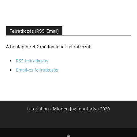
Feliratkozás (RSS, Email)
A honlap hírei 2 módon lehet feliratkozni:
RSS feliratkozás
Email-es feliratkozás
tutorial.hu - Minden jog fenntartva 2020
©