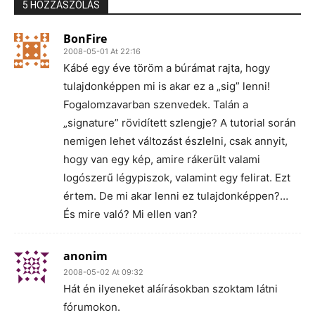
5 HOZZÁSZÓLÁS
BonFire
2008-05-01 At 22:16
Kábé egy éve töröm a búrámat rajta, hogy
tulajdonképpen mi is akar ez a „sig” lenni!
Fogalomzavarban szenvedek. Talán a
„signature” rövidített szlengje? A tutorial során
nemigen lehet változást észlelni, csak annyit,
hogy van egy kép, amire rákerült valami
logószerű légypiszok, valamint egy felirat. Ezt
értem. De mi akar lenni ez tulajdonképpen?…
És mire való? Mi ellen van?
anonim
2008-05-02 At 09:32
Hát én ilyeneket aláírásokban szoktam látni
fórumokon.