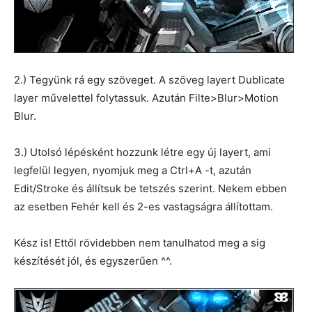
2.) Tegyünk rá egy szöveget. A szöveg layert Dublicate
layer művelettel folytassuk. Azután Filte>Blur>Motion
Blur.
3.) Utolsó lépésként hozzunk létre egy új layert, ami
legfelül legyen, nyomjuk meg a Ctrl+A -t, azután
Edit/Stroke és állítsuk be tetszés szerint. Nekem ebben
az esetben Fehér kell és 2-es vastagságra állítottam.
Kész is! Ettől rövidebben nem tanulhatod meg a sig
készítését jól, és egyszerűen ^^.