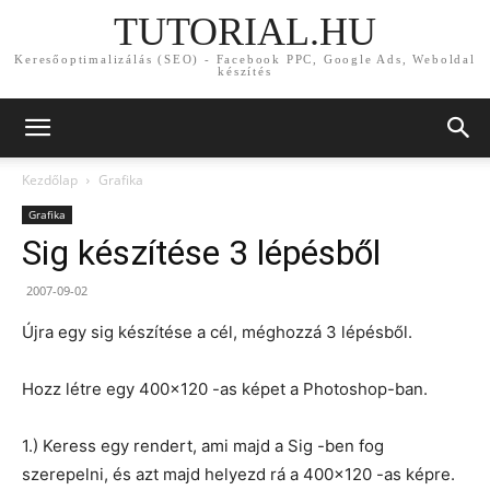
TUTORIAL.HU
Keresőoptimalizálás (SEO) - Facebook PPC, Google Ads, Weboldal
készítés
Kezdőlap
Grafika
Grafika
Sig készítése 3 lépésből
2007-09-02
Újra egy sig készítése a cél, méghozzá 3 lépésből.
Hozz létre egy 400×120 -as képet a Photoshop-ban.
1.) Keress egy rendert, ami majd a Sig -ben fog
szerepelni, és azt majd helyezd rá a 400×120 -as képre.