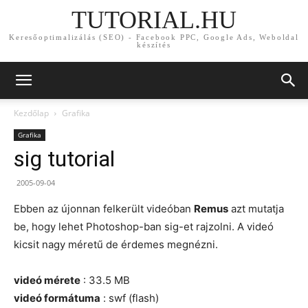
TUTORIAL.HU
Keresőoptimalizálás (SEO) - Facebook PPC, Google Ads, Weboldal
készítés
Kezdőlap
Grafika
Grafika
sig tutorial
2005-09-04
Ebben az újonnan felkerült videóban
Remus
azt mutatja
be, hogy lehet Photoshop-ban sig-et rajzolni. A videó
kicsit nagy méretű de érdemes megnézni.
videó mérete
: 33.5 MB
videó formátuma
: swf (flash)