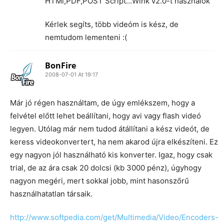
HTMl,PDF,POST Script…Wink v2.0-t használok
Kérlek segíts, több videóm is kész, de
nemtudom lementeni :(
BonFire
2008-07-01 At 19:17
Már jó régen használtam, de úgy emlékszem, hogy a
felvétel előtt lehet beállítani, hogy avi vagy flash videó
legyen. Utólag már nem tudod átállítani a kész videót, de
keress videokonvertert, ha nem akarod újra elkészíteni. Ez
egy nagyon jól használható kis konverter. Igaz, hogy csak
trial, de az ára csak 20 dolcsi (kb 3000 pénz), úgyhogy
nagyon megéri, mert sokkal jobb, mint hasonszőrű
használhatatlan társaik.
http://www.softpedia.com/get/Multimedia/Video/Encoders-