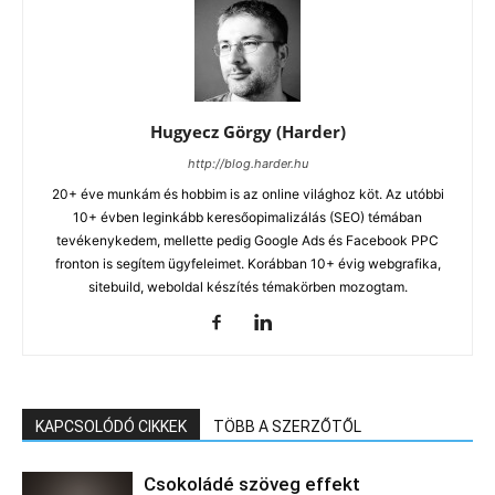
Hugyecz Görgy (Harder)
http://blog.harder.hu
20+ éve munkám és hobbim is az online világhoz köt. Az utóbbi
10+ évben leginkább keresőopimalizálás (SEO) témában
tevékenykedem, mellette pedig Google Ads és Facebook PPC
fronton is segítem ügyfeleimet. Korábban 10+ évig webgrafika,
sitebuild, weboldal készítés témakörben mozogtam.
KAPCSOLÓDÓ CIKKEK
TÖBB A SZERZŐTŐL
Csokoládé szöveg effekt