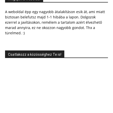
A weboldal épp egy nagyobb átalakításon esik át, ami miatt
biztosan belefutsz majd 1-1 hibába a lapon. Dolgozok
ezerrel a javításokon, remélem a tartalom azért élvezhető
marad annyira, ez ne okozzon nagyobb gondot. Thx a
türelmed. :)
Csatlakozz a közösséghez Te is!