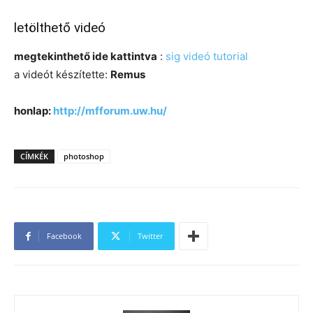
letölthető videó
megtekinthető ide kattintva
:
sig videó tutorial
a videót készítette:
Remus
honlap:
http://mfforum.uw.hu/
CÍMKÉK
photoshop
Facebook
Twitter