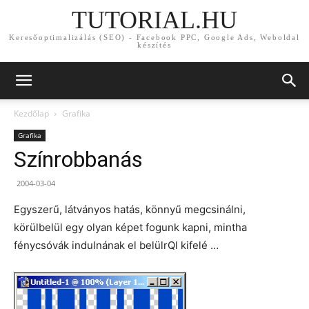
TUTORIAL.HU
Keresőoptimalizálás (SEO) - Facebook PPC, Google Ads, Weboldal
készítés
Kezdőlap
Grafika
Grafika
Színrobbanás
2004-03-04
Egyszerű, látványos hatás, könnyű megcsinálni,
körülbelül egy olyan képet fogunk kapni, mintha
fénycsóvák indulnának el belülrQl kifelé …