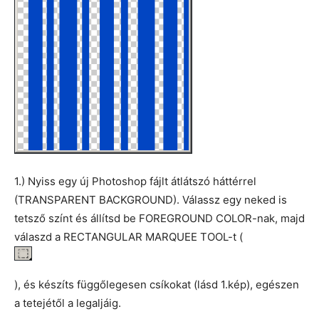
1.) Nyiss egy új Photoshop fájlt átlátszó háttérrel
(TRANSPARENT BACKGROUND). Válassz egy neked is
tetsző színt és állítsd be FOREGROUND COLOR-nak, majd
válaszd a RECTANGULAR MARQUEE TOOL-t (
), és készíts függőlegesen csíkokat (lásd 1.kép), egészen
a tetejétől a legaljáig.