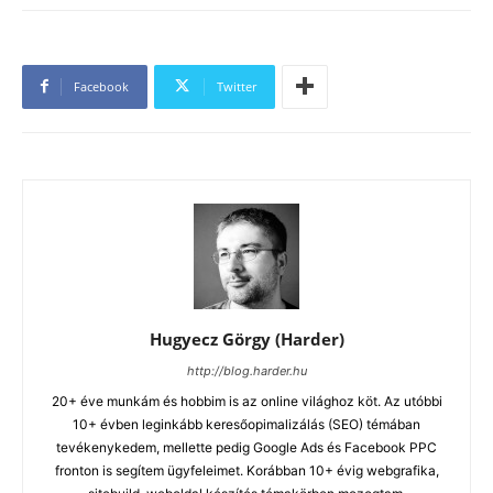
Facebook
Twitter
Hugyecz Görgy (Harder)
http://blog.harder.hu
20+ éve munkám és hobbim is az online világhoz köt. Az utóbbi
10+ évben leginkább keresőopimalizálás (SEO) témában
tevékenykedem, mellette pedig Google Ads és Facebook PPC
fronton is segítem ügyfeleimet. Korábban 10+ évig webgrafika,