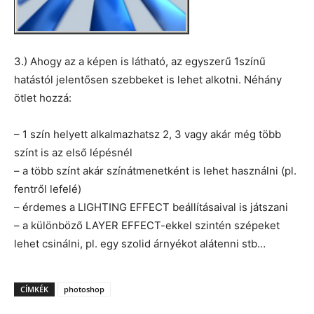
3.) Ahogy az a képen is látható, az egyszerű 1színű
hatástól jelentősen szebbeket is lehet alkotni. Néhány
ötlet hozzá:
– 1 szín helyett alkalmazhatsz 2, 3 vagy akár még több
színt is az első lépésnél
– a több színt akár színátmenetként is lehet használni (pl.
fentről lefelé)
– érdemes a LIGHTING EFFECT beállításaival is játszani
– a különböző LAYER EFFECT-ekkel szintén szépeket
lehet csinálni, pl. egy szolid árnyékot alátenni stb…
CÍMKÉK
photoshop