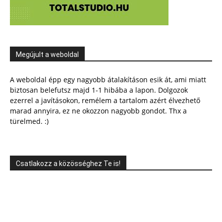
Megújult a weboldal
A weboldal épp egy nagyobb átalakításon esik át, ami miatt
biztosan belefutsz majd 1-1 hibába a lapon. Dolgozok
ezerrel a javításokon, remélem a tartalom azért élvezhető
marad annyira, ez ne okozzon nagyobb gondot. Thx a
türelmed. :)
Csatlakozz a közösséghez Te is!