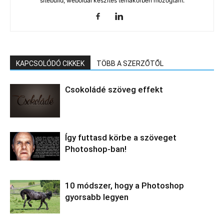
sitebuild, weboldal készítés témakörben mozogtam.
KAPCSOLÓDÓ CIKKEK
TÖBB A SZERZŐTŐL
Csokoládé szöveg effekt
Így futtasd körbe a szöveget
Photoshop-ban!
10 módszer, hogy a Photoshop
gyorsabb legyen