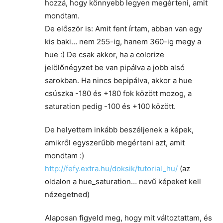
hozzá, hogy könnyebb legyen megérteni, amit
mondtam.
De először is: Amit fent írtam, abban van egy
kis baki… nem 255-ig, hanem 360-ig megy a
hue :) De csak akkor, ha a colorize
jelölőnégyzet be van pipálva a jobb alsó
sarokban. Ha nincs bepipálva, akkor a hue
csúszka -180 és +180 fok között mozog, a
saturation pedig -100 és +100 között.
De helyettem inkább beszéljenek a képek,
amikről egyszerűbb megérteni azt, amit
mondtam :)
http://fefy.extra.hu/doksik/tutorial_hu/
(az
oldalon a hue_saturation… nevű képeket kell
nézegetned)
Alaposan figyeld meg, hogy mit változtattam, és