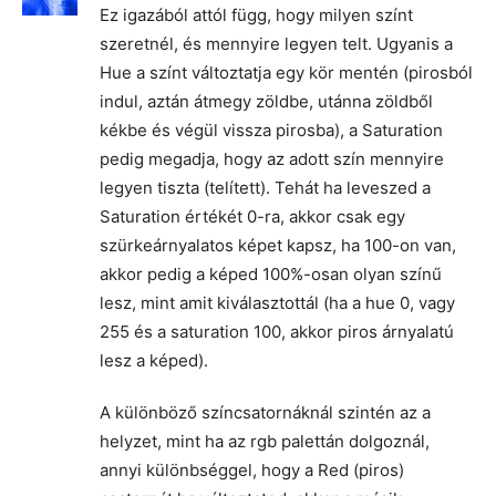
Ez igazából attól függ, hogy milyen színt
szeretnél, és mennyire legyen telt. Ugyanis a
Hue a színt változtatja egy kör mentén (pirosból
indul, aztán átmegy zöldbe, utánna zöldből
kékbe és végül vissza pirosba), a Saturation
pedig megadja, hogy az adott szín mennyire
legyen tiszta (telített). Tehát ha leveszed a
Saturation értékét 0-ra, akkor csak egy
szürkeárnyalatos képet kapsz, ha 100-on van,
akkor pedig a képed 100%-osan olyan színű
lesz, mint amit kiválasztottál (ha a hue 0, vagy
255 és a saturation 100, akkor piros árnyalatú
lesz a képed).
A különböző színcsatornáknál szintén az a
helyzet, mint ha az rgb palettán dolgoznál,
annyi különbséggel, hogy a Red (piros)