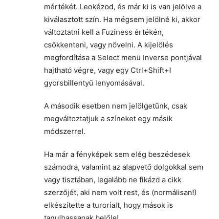
mértékét. Leokézod, és már ki is van jelölve a
kiválasztott szín. Ha mégsem jelölné ki, akkor
változtatni kell a Fuziness értékén,
csökkenteni, vagy növelni. A kijelölés
megfordítása a Select menü Inverse pontjával
hajtható végre, vagy egy Ctrl+Shift+I
gyorsbillentyű lenyomásával.
A második esetben nem jelölgetünk, csak
megváltoztatjuk a színeket egy másik
módszerrel.
Ha már a fényképek sem elég beszédesek
számodra, valamint az alapvető dolgokkal sem
vagy tisztában, legalább ne fikázd a cikk
szerzőjét, aki nem volt rest, és (normálisan!)
elkészítette a turorialt, hogy mások is
tanulhassanak belőle!