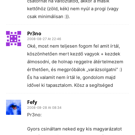
csatornát ha változtatod, akkor a másik
kettőhöz (zöld, kék) nem nyúl a progi (vagy
csak minimálisan :)).
Pr3no
2008-08-27 At 22:46
Oké, most nem teljesen fogom fel amit írtál,
köszönhetően mert kezdő vagyok + kezdek
álmosodni, de holnap reggelre átértelmezem
érthetően, és megpróbálok „varázsolgatni” :)
És ha valamit nem írtál le, gondolom majd
idővel ki tapasztalom. Kösz a segítséged
Fefy
2008-08-28 At 08:34
Pr3no:
Gyors csináltam neked egy kis magyarázatot