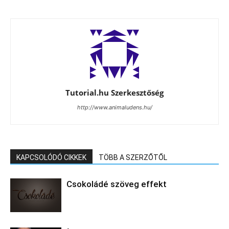
Tutorial.hu Szerkesztőség
http://www.animaludens.hu/
KAPCSOLÓDÓ CIKKEK
TÖBB A SZERZŐTŐL
Csokoládé szöveg effekt