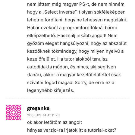
nem láttam még magyar PS-t, de nem hinném,
hogy a „Select Inverse”-t olyan sokféleképpen
lehetne fordítani, hogy ne lehessen megtalálni.
Habár ezeknél a programfordítóknál bármi
elképzelhető. Használj inkább angolt! Nem
győzöm eleget hangsúlyozni, hogy az abszolút
kezdőknek tökmindegy, hogy milyen nyelvű a
kezelőfelület. Ha tutorialokból tanulsz
autodidakta módon, és nincs, aki segítsen
(tanár), akkor a magyar kezelőfelülettel csak
szívatni fogod magad! Sorry, de erre ez a
legenyhébb kifejezés.
greganka
2008-09-14 At 11:23
ok akor letöltöm az angolt
hányas verzio-ra irjátok itt a tutorial-okat?