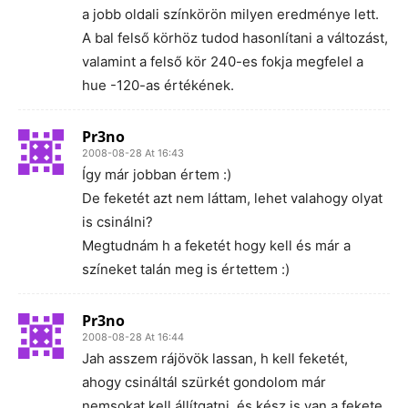
a jobb oldali színkörön milyen eredménye lett.
A bal felső körhöz tudod hasonlítani a változást,
valamint a felső kör 240-es fokja megfelel a
hue -120-as értékének.
Pr3no
2008-08-28 At 16:43
Így már jobban értem :)
De feketét azt nem láttam, lehet valahogy olyat
is csinálni?
Megtudnám h a feketét hogy kell és már a
színeket talán meg is értettem :)
Pr3no
2008-08-28 At 16:44
Jah asszem rájövök lassan, h kell feketét,
ahogy csináltál szürkét gondolom már
nemsokat kell állítgatni, és kész is van a fekete.