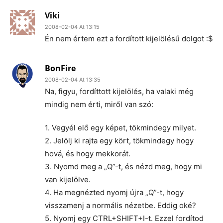
Viki
2008-02-04 At 13:15
Én nem értem ezt a fordított kijelölésű dolgot :$
BonFire
2008-02-04 At 13:35
Na, figyu, fordíttott kijelölés, ha valaki még
mindig nem érti, miről van szó:
1. Vegyél elő egy képet, tökmindegy milyet.
2. Jelölj ki rajta egy kört, tökmindegy hogy
hová, és hogy mekkorát.
3. Nyomd meg a „Q”-t, és nézd meg, hogy mi
van kijelölve.
4. Ha megnézted nyomj újra „Q”-t, hogy
visszamenj a normális nézetbe. Eddig oké?
5. Nyomj egy CTRL+SHIFT+I-t. Ezzel fordítod