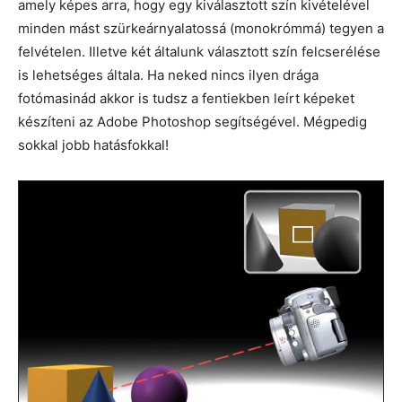
amely képes arra, hogy egy kiválasztott szín kivételével
minden mást szürkeárnyalatossá (monokrómmá) tegyen a
felvételen. Illetve két általunk választott szín felcserélése
is lehetséges általa. Ha neked nincs ilyen drága
fotómasinád akkor is tudsz a fentiekben leírt képeket
készíteni az Adobe Photoshop segítségével. Mégpedig
sokkal jobb hatásfokkal!