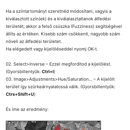
Ha a színtartományt szeretnéd módosítani, vagyis a
kiválasztott szín(ek) és a kiválalasztatlanok átfedési
területét, akkor a felső csúszka (Fuzziness) segítségével
állíts az értéken. Kisebb szám csökkenti, nagyobb szám
növeli az átfedési területet.
Ha elégedett vagy kijelöléseddel nyomj OK-t.
02. Select>Inverse – Ezzel megfordítod a kijelölést.
(Gyorsbillentyűk:
Ctrl+I
)
03. Image>Adjustments>Hue/Saturation… – A kijelölt
terület így szürkeárnyalatossá válik. (Gyorsbillentyűk:
Ctrs+Shift+U
)
És íme az eredmény: