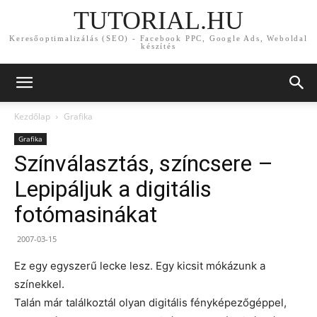
TUTORIAL.HU
Keresőoptimalizálás (SEO) - Facebook PPC, Google Ads, Weboldal
készítés
Kezdőlap
Grafika
Grafika
Színválasztás, színcsere –
Lepipáljuk a digitális
fotómasinákat
2007-03-15
Ez egy egyszerű lecke lesz. Egy kicsit mókázunk a
színekkel.
Talán már találkoztál olyan digitális fényképezőgéppel,