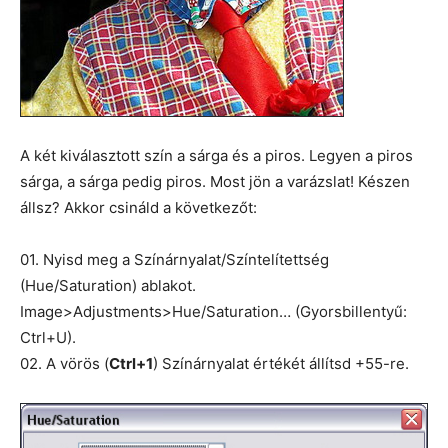
A két kiválasztott szín a sárga és a piros. Legyen a piros
sárga, a sárga pedig piros. Most jön a varázslat! Készen
állsz? Akkor csináld a következőt:
01. Nyisd meg a Színárnyalat/Színtelítettség
(Hue/Saturation) ablakot.
Image>Adjustments>Hue/Saturation… (Gyorsbillentyű:
Ctrl+U).
02. A vörös (
Ctrl+1
) Színárnyalat értékét állítsd +55-re.