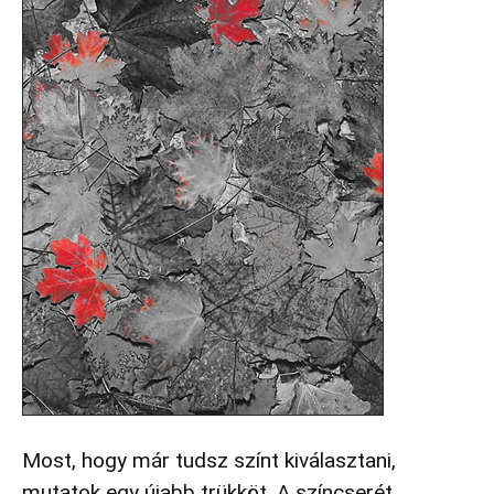
Most, hogy már tudsz színt kiválasztani,
mutatok egy újabb trükköt. A színcserét.