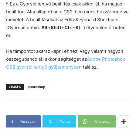
* Ez a Gyorsbillentyű beállítás csak akkor él, ha magad
beállítod. Alapállapotban a CS2-ben nincs hozzárendelve
művelet. A beállításokat az Edit>Keyboard Shortcuts
(Gyorsbillentyű:
Alt+Shift+Ctrl+K
) :’) útvonalon érheted
el.
Ha támpontot akarsz kapni ehhez, vagy valamit nagyon
összegubancoltál akkor segítséget az
Adobe Photoshop
CS2 gyorsbillentyű gyűjteményben
találsz.
CÍMKÉK
photoshop
Facebook
Twitter
WhatsApp