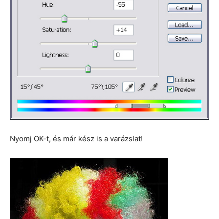
Nyomj OK-t, és már kész is a varázslat!