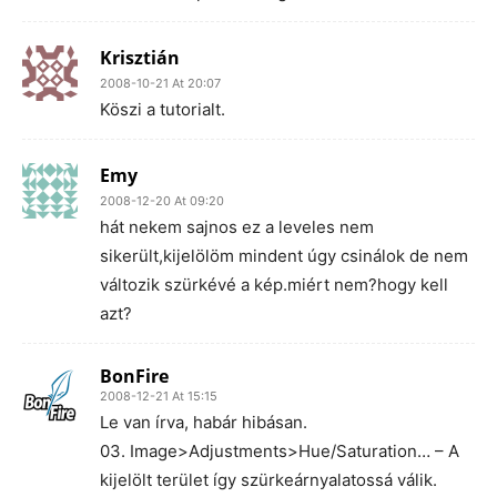
Krisztián
2008-10-21 At 20:07
Köszi a tutorialt.
Emy
2008-12-20 At 09:20
hát nekem sajnos ez a leveles nem
sikerült,kijelölöm mindent úgy csinálok de nem
változik szürkévé a kép.miért nem?hogy kell
azt?
BonFire
2008-12-21 At 15:15
Le van írva, habár hibásan.
03. Image>Adjustments>Hue/Saturation… – A
kijelölt terület így szürkeárnyalatossá válik.