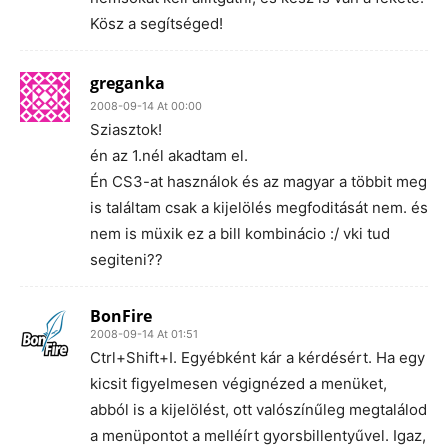
Kösz a segítséged!
greganka
2008-09-14 At 00:00
Sziasztok!
én az 1.nél akadtam el.
Én CS3-at használok és az magyar a többit meg
is találtam csak a kijelölés megfoditását nem. és
nem is müxik ez a bill kombinácio :/ vki tud
segiteni??
BonFire
2008-09-14 At 01:51
Ctrl+Shift+I. Egyébként kár a kérdésért. Ha egy
kicsit figyelmesen végignézed a menüket,
abból is a kijelölést, ott valószínűleg megtalálod
a menüpontot a melléírt gyorsbillentyűvel. Igaz,