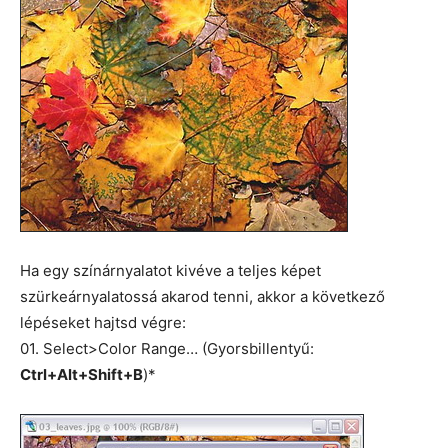
Ha egy színárnyalatot kivéve a teljes képet
szürkeárnyalatossá akarod tenni, akkor a következő
lépéseket hajtsd végre:
01. Select>Color Range… (Gyorsbillentyű:
Ctrl+Alt+Shift+B
)*