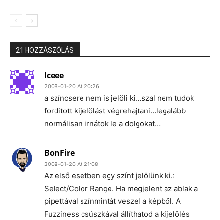
21 HOZZÁSZÓLÁS
Iceee
2008-01-20 At 20:26
a színcsere nem is jelöli ki…szal nem tudok
forditott kijelölást végrehajtani…legalább
normálisan irnátok le a dolgokat…
BonFire
2008-01-20 At 21:08
Az első esetben egy színt jelölünk ki.:
Select/Color Range. Ha megjelent az ablak a
pipettával színmintát veszel a képből. A
Fuzziness csúszkával állíthatod a kijelölés