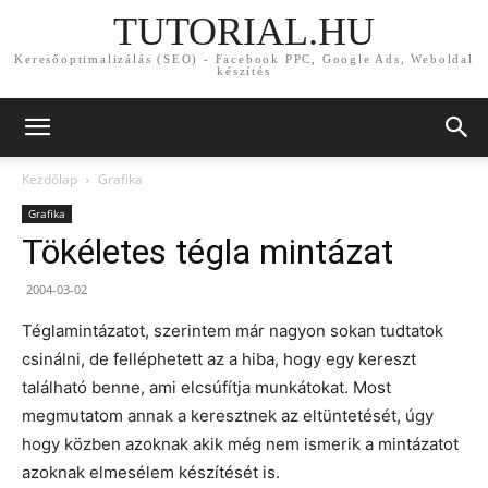
TUTORIAL.HU
Keresőoptimalizálás (SEO) - Facebook PPC, Google Ads, Weboldal
készítés
Kezdőlap
Grafika
Grafika
Tökéletes tégla mintázat
2004-03-02
Téglamintázatot, szerintem már nagyon sokan tudtatok
csinálni, de felléphetett az a hiba, hogy egy kereszt
található benne, ami elcsúfítja munkátokat. Most
megmutatom annak a keresztnek az eltüntetését, úgy
hogy közben azoknak akik még nem ismerik a mintázatot
azoknak elmesélem készítését is.