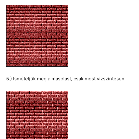
5.) Ismételjük meg a másolást, csak most vízszintesen.