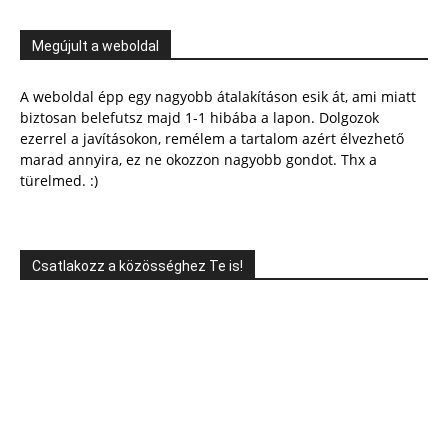
Megújult a weboldal
A weboldal épp egy nagyobb átalakításon esik át, ami miatt
biztosan belefutsz majd 1-1 hibába a lapon. Dolgozok
ezerrel a javításokon, remélem a tartalom azért élvezhető
marad annyira, ez ne okozzon nagyobb gondot. Thx a
türelmed. :)
Csatlakozz a közösséghez Te is!