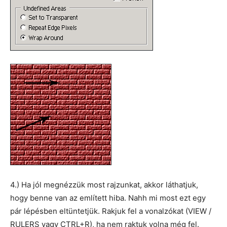
4.) Ha jól megnézzük most rajzunkat, akkor láthatjuk,
hogy benne van az említett hiba. Nahh mi most ezt egy
pár lépésben eltüntetjük. Rakjuk fel a vonalzókat (VIEW /
RULERS vagy CTRL+R), ha nem raktuk volna még fel.