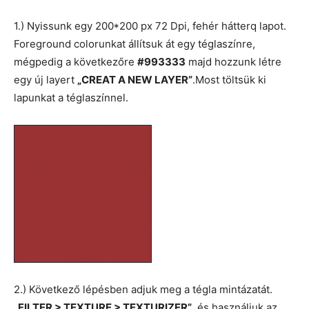
1.) Nyissunk egy 200*200 px 72 Dpi, fehér hátterq lapot.
Foreground colorunkat állítsuk át egy téglaszínre,
mégpedig a következőre
#993333
majd hozzunk létre
egy új layert
„CREAT A NEW LAYER”
.Most töltsük ki
lapunkat a téglaszínnel.
2.) Következő lépésben adjuk meg a tégla mintázatát.
„FILTER > TEXTURE > TEXTURIZER”
, és használjuk az