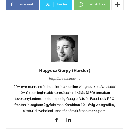
Facebook
Twitter
WhatsApp
Hugyecz Görgy (Harder)
http://blog.harder.hu
20+ éve munkám és hobbim is az online világhoz köt. Az utóbbi
10+ évben leginkább keresőopimalizálás (SEO) témában
tevékenykedem, mellette pedig Google Ads és Facebook PPC
fronton is segítem ügyfeleimet. Korábban 10+ évig webgrafika,
sitebuild, weboldal készítés témakörben mozogtam.