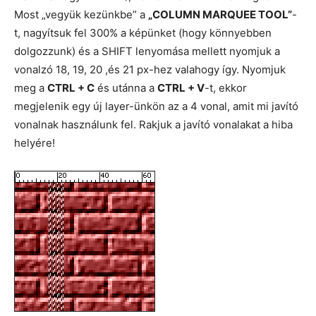
Most „vegyük kezünkbe” a
„COLUMN MARQUEE TOOL”
-
t, nagyítsuk fel 300% a képünket (hogy könnyebben
dolgozzunk) és a SHIFT lenyomása mellett nyomjuk a
vonalzó 18, 19, 20 ,és 21 px-hez valahogy így. Nyomjuk
meg a
CTRL + C
és utánna a
CTRL + V
-t, ekkor
megjelenik egy új layer-ünkön az a 4 vonal, amit mi javító
vonalnak használunk fel. Rakjuk a javító vonalakat a hiba
helyére!