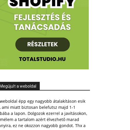
Megújult a weboldal
weboldal épp egy nagyobb átalakításon esik
, ami miatt biztosan belefutsz majd 1-1
bába a lapon. Dolgozok ezerrel a javításokon,
emélem a tartalom azért élvezhető marad
nnyira, ez ne okozzon nagyobb gondot. Thx a