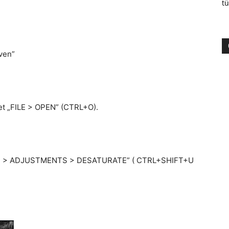
tü
ven”
ket „FILE > OPEN” (CTRL+O).
MAGE > ADJUSTMENTS > DESATURATE” ( CTRL+SHIFT+U