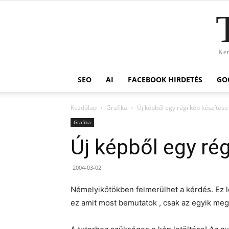
Ker
SEO
AI
FACEBOOK HIRDETÉS
GO
Kezdőlap
Grafika
Új képből egy régi kép készítése 
Grafika
Új képből egy rég
2004-03-02
Némelyikőtökben felmerülhet a kérdés. Ez
ez amit most bemutatok , csak az egyik meg