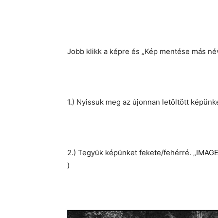
Jobb klikk a képre és „Kép mentése más né
1.) Nyissuk meg az újonnan letöltött képün
2.) Tegyük képünket fekete/fehérré. „I
)