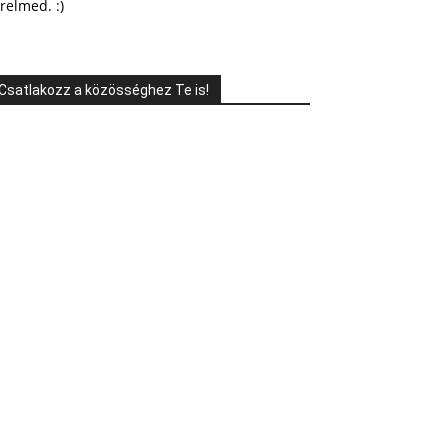
relmed. :)
Csatlakozz a közösséghez Te is!