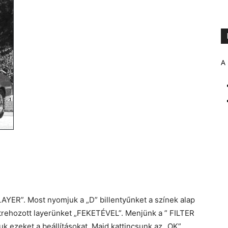
A 
AYER”. Most nyomjuk a „D” billentyűnket a színek alap
létrehozott layerünket „FEKETÉVEL”. Menjünk a ” FILTER
k ezeket a beállításokat .Majd kattincsunk az „OK”