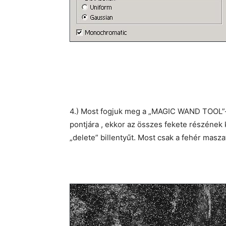
4.) Most fogjuk meg a „MAGIC WAND TOOL”-unk
pontjára , ekkor az összes fekete részének k
„delete” billentyűt. Most csak a fehér maszat