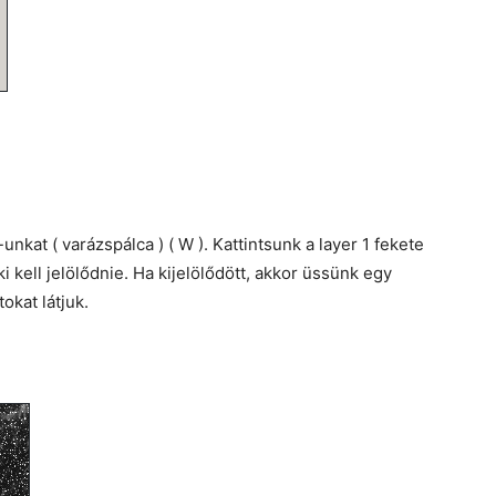
at ( varázspálca ) ( W ). Kattintsunk a layer 1 fekete
i kell jelölődnie. Ha kijelölődött, akkor üssünk egy
okat látjuk.