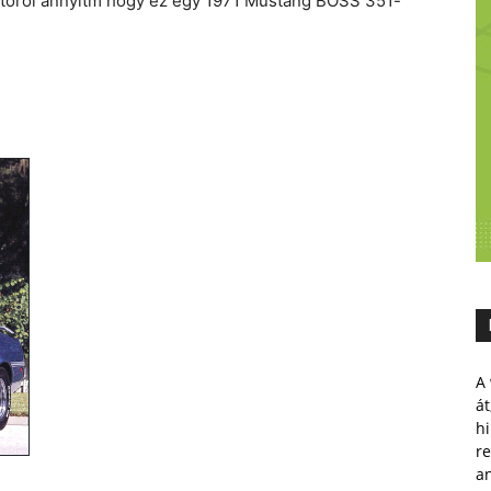
autóról annyitm hogy ez egy 1971 Mustang BOSS 351-
A 
át
hi
r
a