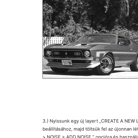
3.) Nyissunk egy új layert „CREATE A NEW L
beállításához, majd töltsük fel az újonnan 
> NOISE > ADD NOISE ” opcióra és használju