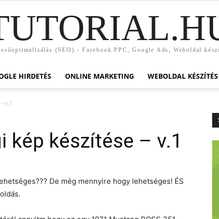
TUTORIAL.H
esőoptimalizálás (SEO) - Facebook PPC, Google Ads, Weboldal kész
OGLE HIRDETÉS
ONLINE MARKETING
WEBOLDAL KÉSZÍTÉS
– v.1
i kép készítése – v.1
 lehetséges??? De még mennyire hogy lehetséges! ÉS
oldás.