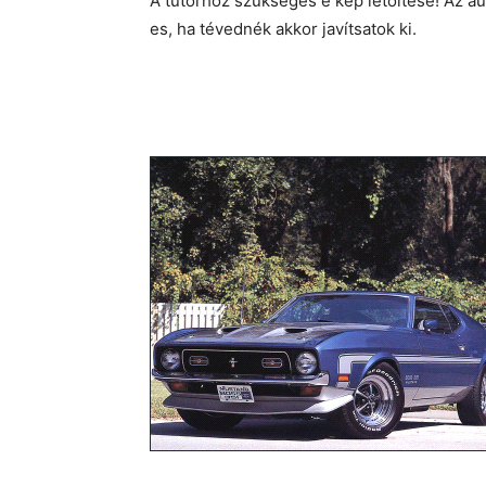
A tutorhoz szükséges e kép letöltése! Az 
es, ha tévednék akkor javítsatok ki.