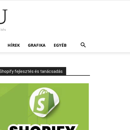
U
ítés
HÍREK
GRAFIKA
EGYÉB
Shopify fejlesztés és tanácsadás