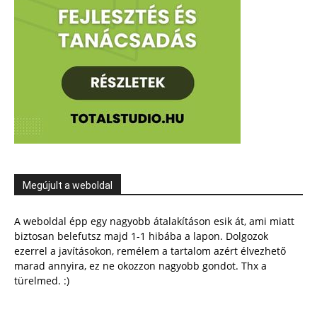
Megújult a weboldal
A weboldal épp egy nagyobb átalakításon esik át, ami miatt
biztosan belefutsz majd 1-1 hibába a lapon. Dolgozok
ezerrel a javításokon, remélem a tartalom azért élvezhető
marad annyira, ez ne okozzon nagyobb gondot. Thx a
türelmed. :)