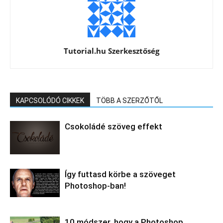
Tutorial.hu Szerkesztőség
KAPCSOLÓDÓ CIKKEK
TÖBB A SZERZŐTŐL
Csokoládé szöveg effekt
Így futtasd körbe a szöveget
Photoshop-ban!
10 módszer, hogy a Photoshop