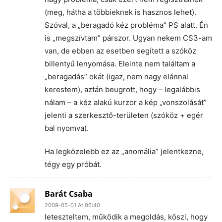
(meg, hátha a többieknek is hasznos lehet).
Szóval, a „beragadó kéz probléma” PS alatt. Én
is „megszívtam” párszor. Ugyan nekem CS3-am
van, de ebben az esetben segített a szóköz
billentyű lenyomása. Eleinte nem találtam a
„beragadás” okát (igaz, nem nagy elánnal
kerestem), aztán beugrott, hogy – legalábbis
nálam – a kéz alakú kurzor a kép „vonszolását”
jelenti a szerkesztő-területen (szóköz + egér
bal nyomva).
Ha legközelebb ez az „anomália” jelentkezne,
tégy egy próbát.
Barát Csaba
2009-05-01 At 06:40
leteszteltem, működik a megoldás, köszi, hogy