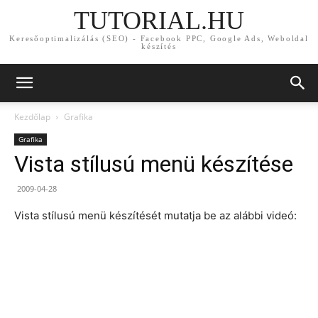
TUTORIAL.HU
Keresőoptimalizálás (SEO) - Facebook PPC, Google Ads, Weboldal
készítés
Kezdőlap
Grafika
Grafika
Vista stílusú menü készítése
2009-04-28
Vista stílusú menü készítését mutatja be az alábbi videó: