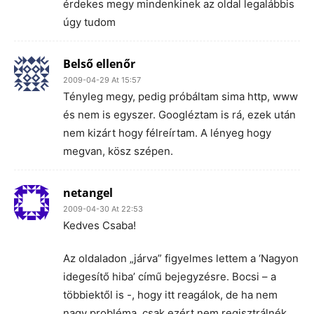
érdekes megy mindenkinek az oldal legalábbis
úgy tudom
Belső ellenőr
2009-04-29 At 15:57
Tényleg megy, pedig próbáltam sima http, www
és nem is egyszer. Googléztam is rá, ezek után
nem kizárt hogy félreírtam. A lényeg hogy
megvan, kösz szépen.
netangel
2009-04-30 At 22:53
Kedves Csaba!
Az oldaladon „járva” figyelmes lettem a ‘Nagyon
idegesítő hiba’ című bejegyzésre. Bocsi – a
többiektől is -, hogy itt reagálok, de ha nem
nagy probléma, csak ezért nem regisztrálnék