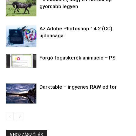
gyorsabb legyen
Az Adobe Photoshop 14.2 (CC)
újdonságai
Forgó fogaskerék animáció – PS
Darktable – ingyenes RAW editor
6 HOZZÁSZÓLÁS