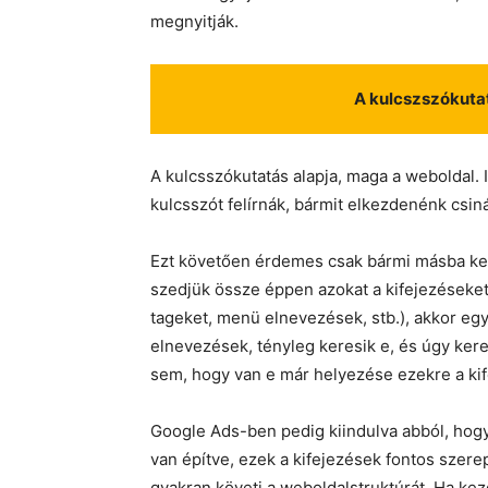
megnyitják.
A kulcszszókutat
A kulcsszókutatás alapja, maga a weboldal. 
kulcsszót felírnák, bármit elkezdenénk csin
Ezt követően érdemes csak bármi másba kez
szedjük össze éppen azokat a kifejezéseket
tageket, menü elnevezések, stb.), akkor egy
elnevezések, tényleg keresik e, és úgy kere
sem, hogy van e már helyezése ezekre a ki
Google Ads-ben pedig kiindulva abból, hogy
van építve, ezek a kifejezések fontos szere
gyakran követi a weboldalstruktúrát. Ha ke