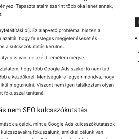
nyez. Tapasztalataim szerint több oka lehet annak,
s:
elállítási díj. Ez alapvető probléma, hiszen a
A 
n azáltál, hogy felesleges megjelenéseket és
be a kulcsszókutatás kerülne.
 ilyen is van, de azért remélem mégse
sztalatom, hogy több Google Ads szakértő nem tud
mzőbb a kezdőknél. Mentségükre legyen mondva, hogy
élkül megtanulni. Viszont nem igen találkoztam olyan
 fókusszal tanítaná.
tás nem SEO kulcsszókutatás
 mások a célok, mint a Google Ads kulcsszókutatások
kulcsszavakra fókuszálunk, amikkel célunk van.