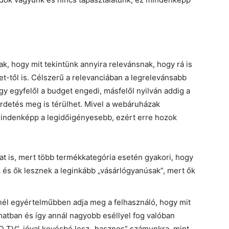
k, hogy mit tekintünk annyira relevánsnak, hogy rá is
-től is. Célszerű a relevanciában a legrelevánsabb
ogy egyfelől a budget engedi, másfelől nyilván addig a
hirdetés meg is térülhet. Mivel a webáruházak
mindenképp a legidőigényesebb, ezért erre hozok
t is, mert több termékkategória esetén gyakori, hogy
és ők lesznek a leginkább „vásárlógyanúsak”, mert ők
nél egyértelműbben adja meg a felhasználó, hogy mit
amatban és így annál nagyobb eséllyel fog valóban
LED TV”, jóval kevésbé lesz „hasznos” számunkra, mint,