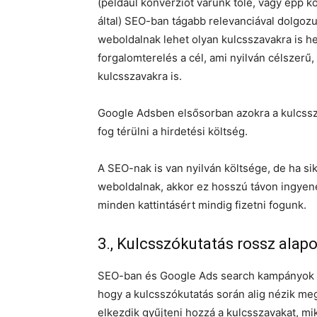
(például konverziót várunk tőle, vagy épp k
által) SEO-ban tágabb relevanciával dolgozun
weboldalnak lehet olyan kulcsszavakra is he
forgalomterelés a cél, ami nyilván célszerű
kulcsszavakra is.
Google Adsben elsősorban azokra a kulcssza
fog térülni a hirdetési költség.
A SEO-nak is van nyilván költsége, de ha sik
weboldalnak, akkor ez hosszú távon ingyene
minden kattintásért mindig fizetni fogunk.
3., Kulcsszókutatás rossz alapo
SEO-ban és Google Ads search kampányok ese
hogy a kulcsszókutatás során alig nézik me
elkezdik gyűjteni hozzá a kulcsszavakat, m