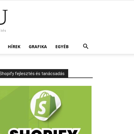
U
ítés
HÍREK
GRAFIKA
EGYÉB
Shopify fejlesztés és tanácsadás