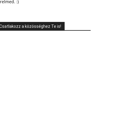
relmed. :)
Csatlakozz a közösséghez Te is!