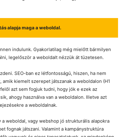
ás alapja maga a weboldal.
Innen indulunk. Gyakorlatilag még mielőtt bármilyen
álni, legelőször a weboldalt nézzük át tüzetesen.
deni. SEO-ban ez létfontosságú, hiszen, ha nem
, amik kiemelt szerepet játszanak a weboldalon (H1
felől azt sem fogjuk tudni, hogy jók e ezek az
sik, ahogy használva van a weboldalon. Illetve azt
fejezésekre a weboldalnak.
 a weboldal, vagy webshop jó strukturális alapokra
pet fognak játszani. Valamint a kampánystruktúra
zdők vagyunk és nincs tapasztalatunk, ez mindenképp