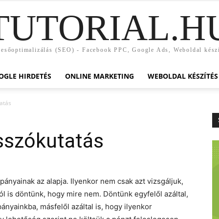
TUTORIAL.H
esőoptimalizálás (SEO) - Facebook PPC, Google Ads, Weboldal kész
OGLE HIRDETÉS
ONLINE MARKETING
WEBOLDAL KÉSZÍTÉS
atás
sszókutatás
ányainak az alapja. Ilyenkor nem csak azt vizsgáljuk,
l is döntünk, hogy mire nem. Döntünk egyfelől azáltal,
ányainkba, másfelől azáltal is, hogy ilyenkor