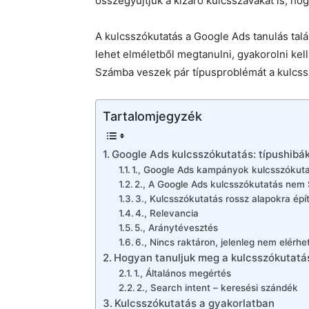
összegyűjtjük a kizáró kulcsszavakat is, ho
A kulcsszókutatás a Google Ads tanulás ta
lehet elméletből megtanulni, gyakorolni kel
Számba veszek pár típusproblémát a kulcss
Tartalomjegyzék
Google Ads kulcsszókutatás: típushibá
1., Google Ads kampányok kulcsszókuta
2., A Google Ads kulcsszókutatás nem
3., Kulcsszókutatás rossz alapokra épí
4., Relevancia
5., Aránytévesztés
6., Nincs raktáron, jelenleg nem elérhe
Hogyan tanuljuk meg a kulcsszókutatá
1., Általános megértés
2., Search intent – keresési szándék
Kulcsszókutatás a gyakorlatban