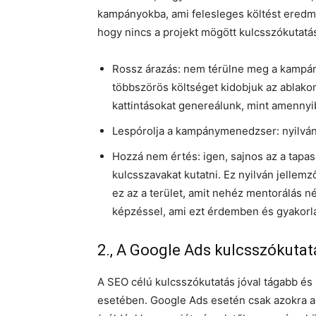
kampányokba, ami felesleges költést eredmé
hogy nincs a projekt mögött kulcsszókutatá
Rossz árazás: nem térülne meg a kampányf
többszörös költséget kidobjuk az ablako
kattintásokat genereálunk, mint amennyi
Lespórolja a kampánymenedzser: nyilván
Hozzá nem értés: igen, sajnos az a tapa
kulcsszavakat kutatni. Ez nyilván jelle
ez az a terület, amit nehéz mentorálás n
képzéssel, ami ezt érdemben és gyakorlat
2., A Google Ads kulcsszókuta
A SEO célú kulcsszókutatás jóval tágabb és
esetében. Google Ads esetén csak azokra a 