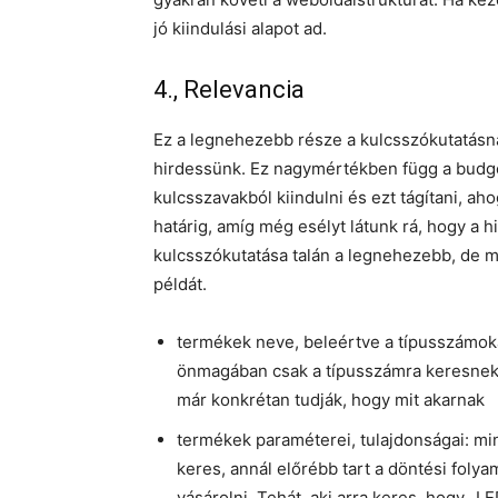
jó kiindulási alapot ad.
4., Relevancia
Ez a legnehezebb része a kulcsszókutatásna
hirdessünk. Ez nagymértékben függ a budget
kulcsszavakból kiindulni és ezt tágítani, ah
határig, amíg még esélyt látunk rá, hogy a 
kulcsszókutatása talán a legnehezebb, de 
példát.
termékek neve, beleértve a típusszámoka
önmagában csak a típusszámra keresnek 
már konkrétan tudják, hogy mit akarnak
termékek paraméterei, tulajdonságai: mi
keres, annál előrébb tart a döntési foly
vásárolni. Tehát, aki arra keres, hogy „