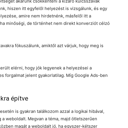
öltséget akarunk csökkenteni a kizáró kulcsszavak
k, hiszen itt egyfelől helyezést is vizsgálunk, és egy
lyezése, amire nem hirdetnénk, másfelől itt a
, ha minőségi, de történhet nem direkt konverziót célzó
vakra fókuszálunk, amiktől azt várjuk, hogy meg is
erült elérni, hogy jók legyenek a helyezései a
s forgalmat jelent gyakorlatilag. Míg Google Ads-ben
kra építve
tén is gyakran találkozom azzal a logikai hibával,
g a weboldalt. Megvan a téma, majd ötletszerűen
iközben magát a weboldalt jó, ha egyszer-kétszer