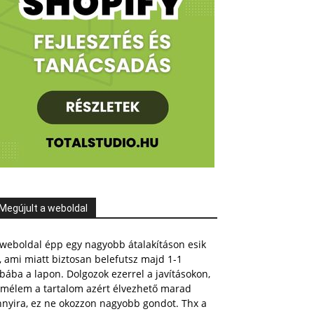
Megújult a weboldal
weboldal épp egy nagyobb átalakításon esik
, ami miatt biztosan belefutsz majd 1-1
bába a lapon. Dolgozok ezerrel a javításokon,
emélem a tartalom azért élvezhető marad
nnyira, ez ne okozzon nagyobb gondot. Thx a