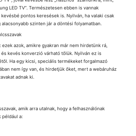
msung LED TV”. Természetesen ebben is vannak
evésbé pontos keresések is. Nyilván, ha valaki csak
alacsonyabb szinten jár a döntési folyamatban.
ulcsszavak
 ezek azok, amikre gyakran már nem hirdetünk rá,
és kevés konverzió várható tőlük. Nyilván ez is
ől. Ha egy kicsi, speciális termékeket forgalmazó
lában nem így van, és hirdetjük őket, mert a webáruház
zavakat adnak ki.
szavak, amik arra utalnak, hogy a felhasználónak
 például a: