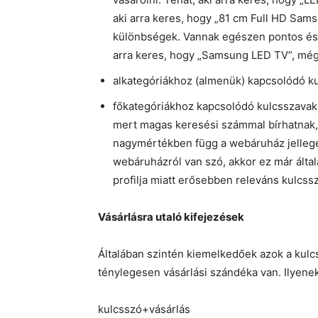
aki arra keres, hogy „81 cm Full HD Sa
különbségek. Vannak egészen pontos és k
arra keres, hogy „Samsung LED TV”, még 
alkategóriákhoz (almenük) kapcsolódó k
főkategóriákhoz kapcsolódó kulcsszavak:
mert magas keresési számmal bírhatnak, 
nagymértékben függ a webáruház jellegét
webáruházról van szó, akkor ez már álta
profilja miatt erősebben releváns kulcss
Vásárlásra utaló kifejezések
Általában szintén kiemelkedőek azok a kulcs
ténylegesen vásárlási szándéka van. Ilyenek
kulcsszó+vásárlás