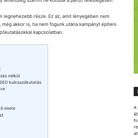
gy lehetőség szerint ne költsük a pénzt feleslegesen.
lán legnehezebb része. Ez az, amit lényegében nem
l, még akkor is, ha nem fogunk utána kampányt építeni.
zókutatásokkal kapcsolatban.
k
tás nélkül
 SEO kulcsszókutatás
tve
A 
tő esete
át
st
hi
r
a