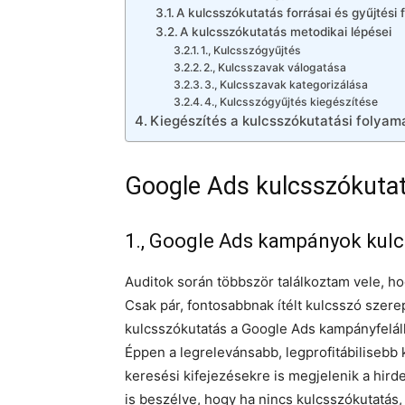
A kulcsszókutatás forrásai és gyűjtési 
A kulcsszókutatás metodikai lépései
1., Kulcsszógyűjtés
2., Kulcsszavak válogatása
3., Kulcsszavak kategorizálása
4., Kulcsszógyűjtés kiegészítése
Kiegészítés a kulcsszókutatási folya
Google Ads kulcsszókutat
1., Google Ads kampányok kulc
Auditok során többször találkoztam vele, h
Csak pár, fontosabbnak ítélt kulcsszó szer
kulcsszókutatás a Google Ads kampányfeláll
Éppen a legrelevánsabb, legprofitábilisebb 
keresési kifejezésekre is megjelenik a hird
is beszélve, hogy ha nincs kulcsszókutatás