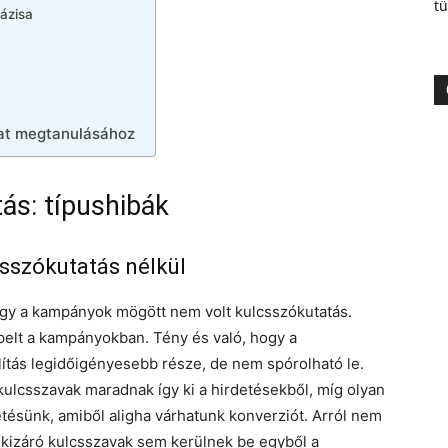
tü
fázisa
mat megtanulásához
ás: típushibák
sszókutatás nélkül
ogy a kampányok mögött nem volt kulcsszókutatás.
epelt a kampányokban. Tény és való, hogy a
ítás legidőigényesebb része, de nem spórolható le.
kulcsszavak maradnak így ki a hirdetésekből, míg olyan
etésünk, amiből aligha várhatunk konverziót. Arról nem
, kizáró kulcsszavak sem kerülnek be egyből a