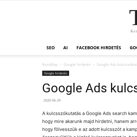
Ker
SEO
AI
FACEBOOK HIRDETÉS
GO
Kezdőlap
Google hirdetés
Google Ads kulcsszókut
Google hirdetés
Google Ads kulc
2020-06-29
A kulcsszókutatás a Google Ads search kamp
hogy mire akarunk majd hirdetni, hanem arró
hogy fölvesszük e az adott kulcsszót a kamp