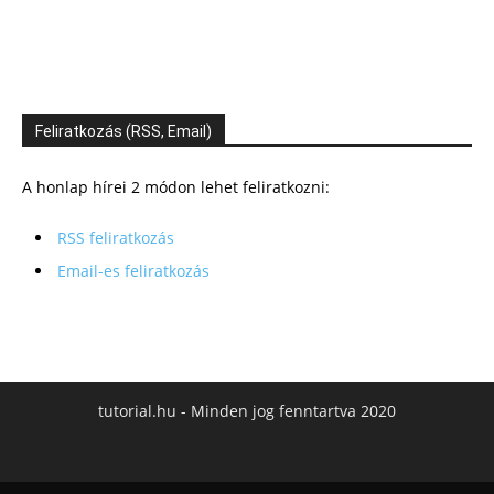
Feliratkozás (RSS, Email)
A honlap hírei 2 módon lehet feliratkozni:
RSS feliratkozás
Email-es feliratkozás
tutorial.hu - Minden jog fenntartva 2020