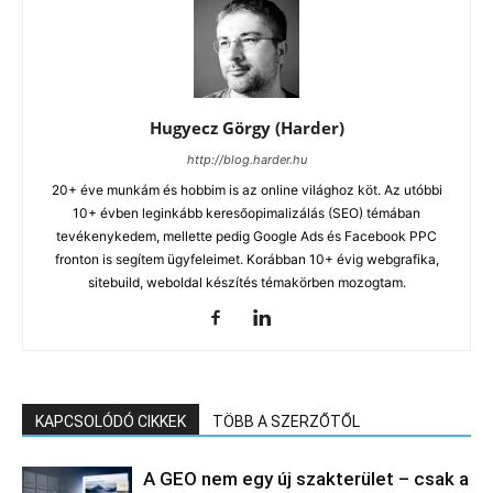
Hugyecz Görgy (Harder)
http://blog.harder.hu
20+ éve munkám és hobbim is az online világhoz köt. Az utóbbi
10+ évben leginkább keresőopimalizálás (SEO) témában
tevékenykedem, mellette pedig Google Ads és Facebook PPC
fronton is segítem ügyfeleimet. Korábban 10+ évig webgrafika,
sitebuild, weboldal készítés témakörben mozogtam.
KAPCSOLÓDÓ CIKKEK
TÖBB A SZERZŐTŐL
A GEO nem egy új szakterület – csak a