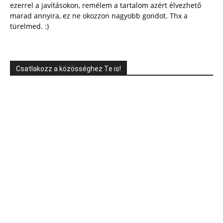
ezerrel a javításokon, remélem a tartalom azért élvezhető
marad annyira, ez ne okozzon nagyobb gondot. Thx a
türelmed. :)
Csatlakozz a közösséghez Te is!