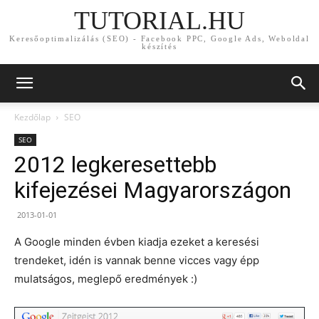
TUTORIAL.HU
Keresőoptimalizálás (SEO) - Facebook PPC, Google Ads, Weboldal
készítés
Kezdőlap
SEO
SEO
2012 legkeresettebb
kifejezései Magyarországon
2013-01-01
A Google minden évben kiadja ezeket a keresési
trendeket, idén is vannak benne vicces vagy épp
mulatságos, meglepő eredmények :)