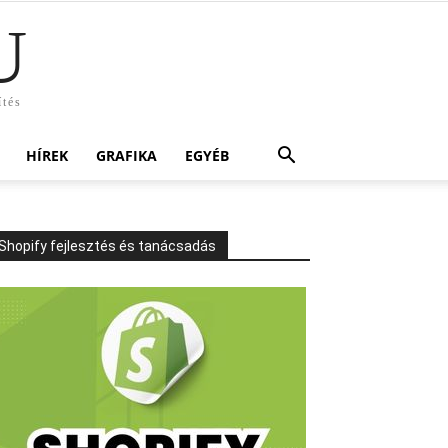
U
ítés
HÍREK
GRAFIKA
EGYÉB
Shopify fejlesztés és tanácsadás