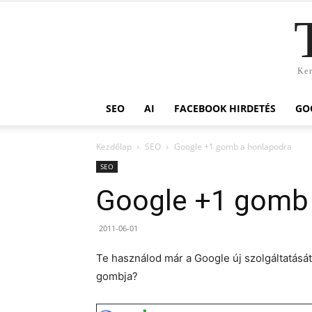
Ker
SEO
AI
FACEBOOK HIRDETÉS
GO
Kezdőlap
SEO
Google +1 gomb a honlapodra
SEO
Google +1 gomb 
2011-06-01
Te használod már a Google új szolgáltatásá
gombja?