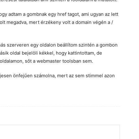
ogy adtam a gombnak egy href tagot, ami ugyan az lett
volt megadva, mert érzékeny volt a domain végén a /
 más szerveren egy oldalon beállítom szintén a gombon
sik oldal bejelöli kékkel, hogy kattintottam, de
oldalamon, sőt a webmaster toolsban sem.
ljesen önfejűen számolna, mert az sem stimmel azon