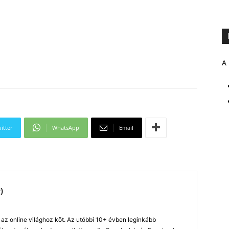
A 
itter
WhatsApp
Email
)
z online világhoz köt. Az utóbbi 10+ évben leginkább