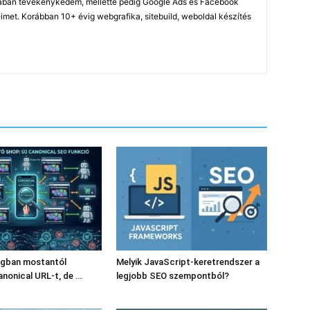
ában tevékenykedem, mellette pedig Google Ads és Facebook
imet. Korábban 10+ évig webgrafika, sitebuild, weboldal készítés
ogban mostantól
Melyik JavaScript-keretrendszer a
anonical URL-t, de …
legjobb SEO szempontból?