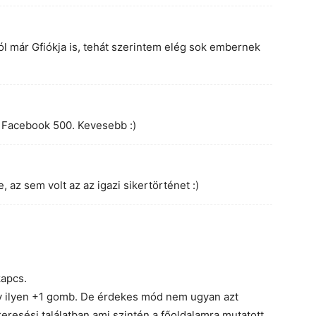
l már Gfiókja is, tehát szerintem elég sok embernek
, Facebook 500. Kevesebb :)
, az sem volt az az igazi sikertörténet :)
apcs.
gy ilyen +1 gomb. De érdekes mód nem ugyan azt
eresési találatban ami szintén a főoldalamra mutatott.