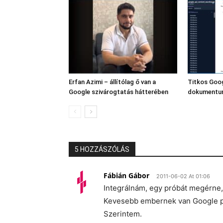
Erfan Azimi – állítólag ő van a
Titkos Goo
Google szivárogtatás hátterében
dokumentum
5 HOZZÁSZÓLÁS
Fábián Gábor
2011-06-02 At 01:06
Integrálnám, egy próbát megérne, 
Kevesebb embernek van Google pr
Szerintem.