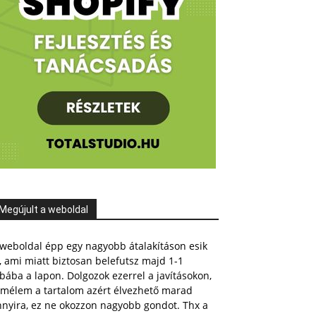
Megújult a weboldal
weboldal épp egy nagyobb átalakításon esik
, ami miatt biztosan belefutsz majd 1-1
bába a lapon. Dolgozok ezerrel a javításokon,
emélem a tartalom azért élvezhető marad
nnyira, ez ne okozzon nagyobb gondot. Thx a