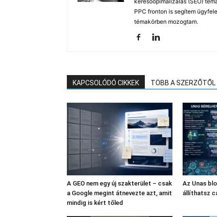
keresőopimalizálás (SEO) tém
PPC fronton is segítem ügyfele
témakörben mozogtam.
KAPCSOLÓDÓ CIKKEK
TÖBB A SZERZŐTŐL
A GEO nem egy új szakterület – csak
Az Unas bl
a Google megint átnevezte azt, amit
állíthatsz c
mindig is kért tőled