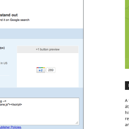
A 
át
hi
r
a