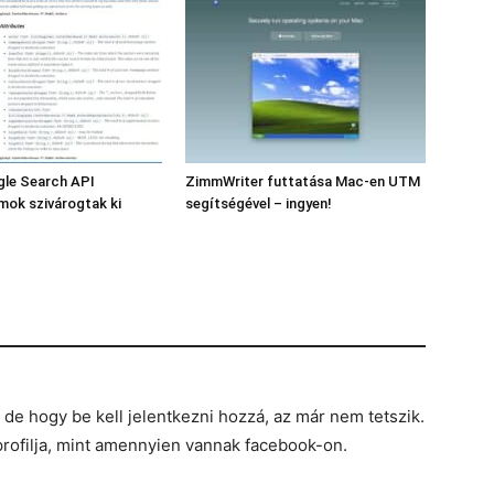
gle Search API
ZimmWriter futtatása Mac-en UTM
ok szivárogtak ki
segítségével – ingyen!
de hogy be kell jelentkezni hozzá, az már nem tetszik.
ofilja, mint amennyien vannak facebook-on.