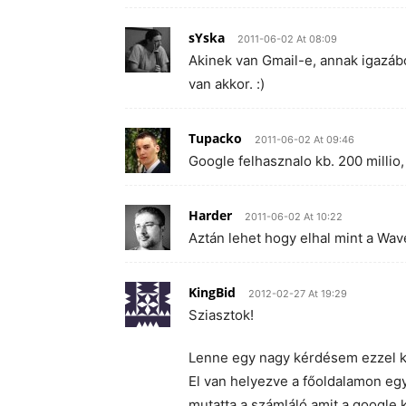
sYska
2011-06-02 At 08:09
Akinek van Gmail-e, annak igazábó
van akkor. :)
Tupacko
2011-06-02 At 09:46
Google felhasznalo kb. 200 millio
Harder
2011-06-02 At 10:22
Aztán lehet hogy elhal mint a Wave
KingBid
2012-02-27 At 19:29
Sziasztok!
Lenne egy nagy kérdésem ezzel k
El van helyezve a főoldalamon e
mutatta a számláló amit a google k