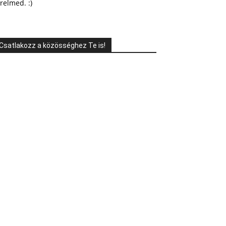
relmed. :)
Csatlakozz a közösséghez Te is!