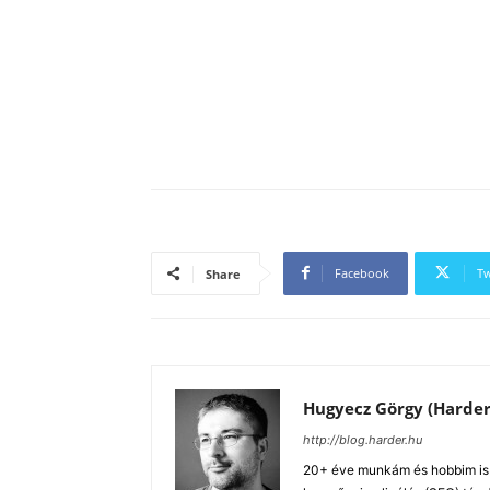
Facebook
Tw
Share
Hugyecz Görgy (Harder
http://blog.harder.hu
20+ éve munkám és hobbim is a