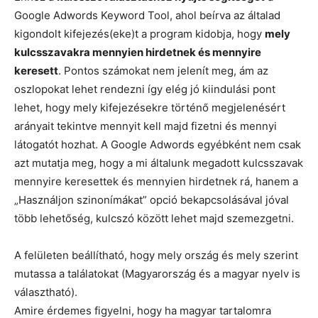
Google Adwords Keyword Tool, ahol beírva az általad
kigondolt kifejezés(eke)t a program kidobja, hogy
mely
kulcsszavakra mennyien hirdetnek és mennyire
keresett
. Pontos számokat nem jelenít meg, ám az
oszlopokat lehet rendezni így elég jó kiindulási pont
lehet, hogy mely kifejezésekre történő megjelenésért
arányait tekintve mennyit kell majd fizetni és mennyi
látogatót hozhat. A Google Adwords egyébként nem csak
azt mutatja meg, hogy a mi általunk megadott kulcsszavak
mennyire keresettek és mennyien hirdetnek rá, hanem a
„Használjon szinonímákat” opció bekapcsolásával jóval
több lehetőség, kulcszó között lehet majd szemezgetni.
A felületen beállítható, hogy mely ország és mely szerint
mutassa a találatokat (Magyarország és a magyar nyelv is
választható).
Amire érdemes figyelni, hogy ha magyar tartalomra