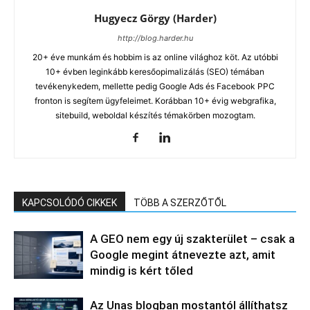
Hugyecz Görgy (Harder)
http://blog.harder.hu
20+ éve munkám és hobbim is az online világhoz köt. Az utóbbi
10+ évben leginkább keresőopimalizálás (SEO) témában
tevékenykedem, mellette pedig Google Ads és Facebook PPC
fronton is segítem ügyfeleimet. Korábban 10+ évig webgrafika,
sitebuild, weboldal készítés témakörben mozogtam.
KAPCSOLÓDÓ CIKKEK
TÖBB A SZERZŐTŐL
A GEO nem egy új szakterület – csak a
Google megint átnevezte azt, amit
mindig is kért tőled
Az Unas blogban mostantól állíthatsz