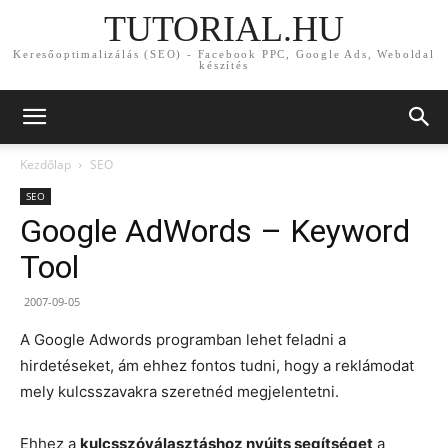
TUTORIAL.HU
Keresőoptimalizálás (SEO) - Facebook PPC, Google Ads, Weboldal
készítés
Kezdőlap
SEO
SEO
Google AdWords – Keyword
Tool
2007-09-05
A Google Adwords programban lehet feladni a
hirdetéseket, ám ehhez fontos tudni, hogy a reklámodat
mely kulcsszavakra szeretnéd megjelentetni.
Ehhez a
kulcsszóválasztáshoz nyújts segítséget
a