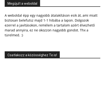
Megújult a weboldal
A weboldal épp egy nagyobb átalakításon esik át, ami miatt
biztosan belefutsz majd 1-1 hibába a lapon. Dolgozok
ezerrel a javításokon, remélem a tartalom azért élvezhető
marad annyira, ez ne okozzon nagyobb gondot. Thx a
türelmed. :)
Csatlakozz a közösséghez Te is!