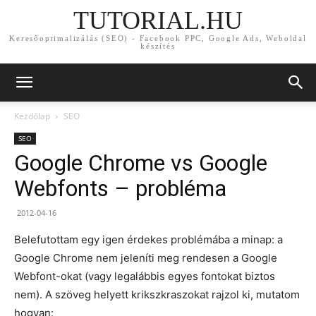
TUTORIAL.HU
Keresőoptimalizálás (SEO) - Facebook PPC, Google Ads, Weboldal
készítés
Kezdőlap
SEO
SEO
Google Chrome vs Google
Webfonts – probléma
2012-04-16
Belefutottam egy igen érdekes problémába a minap: a
Google Chrome nem jeleníti meg rendesen a Google
Webfont-okat (vagy legalábbis egyes fontokat biztos
nem). A szöveg helyett krikszkraszokat rajzol ki, mutatom
hogyan: