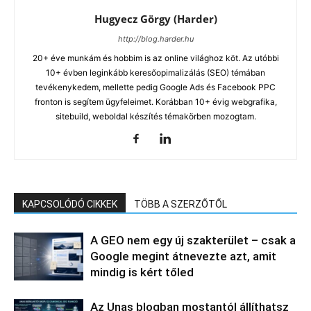
Hugyecz Görgy (Harder)
http://blog.harder.hu
20+ éve munkám és hobbim is az online világhoz köt. Az utóbbi
10+ évben leginkább keresőopimalizálás (SEO) témában
tevékenykedem, mellette pedig Google Ads és Facebook PPC
fronton is segítem ügyfeleimet. Korábban 10+ évig webgrafika,
sitebuild, weboldal készítés témakörben mozogtam.
KAPCSOLÓDÓ CIKKEK
TÖBB A SZERZŐTŐL
A GEO nem egy új szakterület – csak a
Google megint átnevezte azt, amit
mindig is kért tőled
Az Unas blogban mostantól állíthatsz