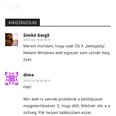
4 HOZZÁSZÓLÁS
Simkó Gergő
2012-04-16 At 19:11
Merem mondani, hogy csak OS X „betegség”.
Nekem Windows alatt egyszer sem csinált még
ilyet.
dima
2012-04-16 At 19:11
Hali!
Win alatt is vannak problémái a betűtípusok
megjelenítésével. S, hogy dőlt, félkövér stb. e a
szöveg. Pár helyen találkoztam ezzel.