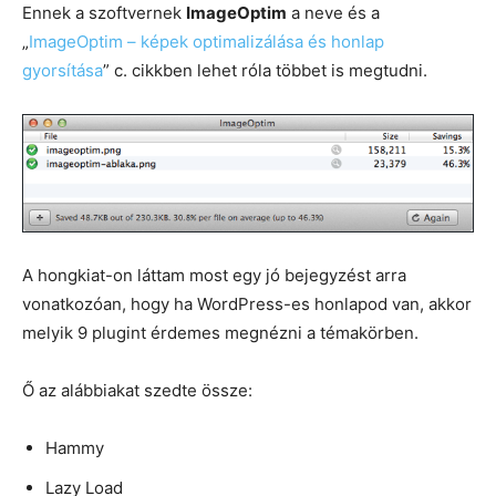
Ennek a szoftvernek
ImageOptim
a neve és a
„
ImageOptim – képek optimalizálása és honlap
gyorsítása
” c. cikkben lehet róla többet is megtudni.
A hongkiat-on láttam most egy jó bejegyzést arra
vonatkozóan, hogy ha WordPress-es honlapod van, akkor
melyik 9 plugint érdemes megnézni a témakörben.
Ő az alábbiakat szedte össze:
Hammy
Lazy Load