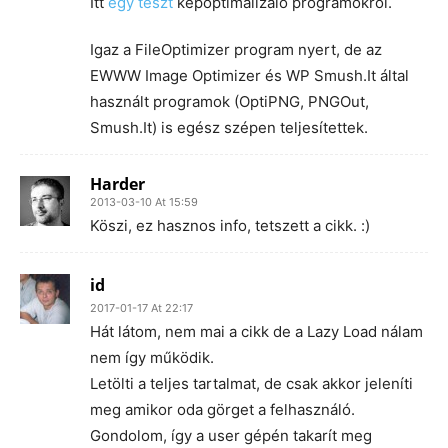
Itt
egy teszt
képoptimalizáló programokról.
Igaz a FileOptimizer program nyert, de az
EWWW Image Optimizer és WP Smush.It által
használt programok (OptiPNG, PNGOut,
Smush.It) is egész szépen teljesítettek.
Harder
2013-03-10 At 15:59
Köszi, ez hasznos info, tetszett a cikk. :)
id
2017-01-17 At 22:17
Hát látom, nem mai a cikk de a Lazy Load nálam
nem így működik.
Letölti a teljes tartalmat, de csak akkor jeleníti
meg amikor oda görget a felhasználó.
Gondolom, így a user gépén takarít meg