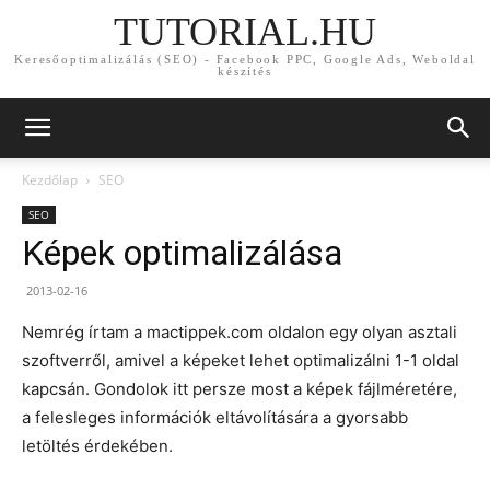
TUTORIAL.HU
Keresőoptimalizálás (SEO) - Facebook PPC, Google Ads, Weboldal
készítés
Kezdőlap
SEO
SEO
Képek optimalizálása
2013-02-16
Nemrég írtam a mactippek.com oldalon egy olyan asztali
szoftverről, amivel a képeket lehet optimalizálni 1-1 oldal
kapcsán. Gondolok itt persze most a képek fájlméretére,
a felesleges információk eltávolítására a gyorsabb
letöltés érdekében.