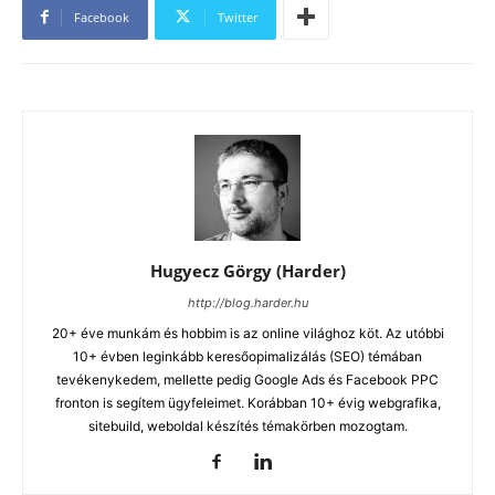
Facebook
Twitter
Hugyecz Görgy (Harder)
http://blog.harder.hu
20+ éve munkám és hobbim is az online világhoz köt. Az utóbbi
10+ évben leginkább keresőopimalizálás (SEO) témában
tevékenykedem, mellette pedig Google Ads és Facebook PPC
fronton is segítem ügyfeleimet. Korábban 10+ évig webgrafika,
sitebuild, weboldal készítés témakörben mozogtam.