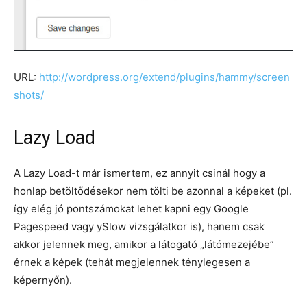
URL:
http://wordpress.org/extend/plugins/hammy/screen
shots/
Lazy Load
A Lazy Load-t már ismertem, ez annyit csinál hogy a
honlap betöltődésekor nem tölti be azonnal a képeket (pl.
így elég jó pontszámokat lehet kapni egy Google
Pagespeed vagy ySlow vizsgálatkor is), hanem csak
akkor jelennek meg, amikor a látogató „látómezejébe”
érnek a képek (tehát megjelennek ténylegesen a
képernyőn).