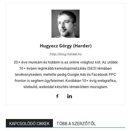
Hugyecz Görgy (Harder)
http://blog.harder.hu
20+ éve munkám és hobbim is az online világhoz köt. Az utóbbi
10+ évben leginkább keresőopimalizálás (SEO) témában
tevékenykedem, mellette pedig Google Ads és Facebook PPC
fronton is segítem ügyfeleimet. Korábban 10+ évig webgrafika,
sitebuild, weboldal készítés témakörben mozogtam.
KAPCSOLÓDÓ CIKKEK
TÖBB A SZERZŐTŐL