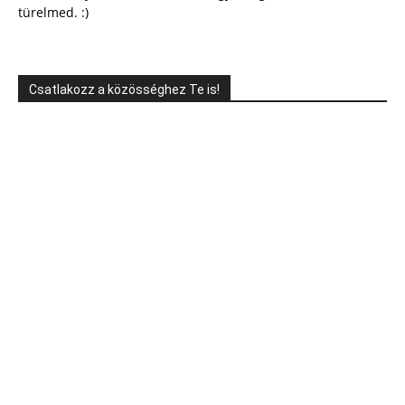
türelmed. :)
Csatlakozz a közösséghez Te is!