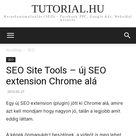
TUTORIAL.HU
Keresőoptimalizálás (SEO) - Facebook PPC, Google Ads, Weboldal
készítés
Kezdőlap
SEO
SEO
SEO Site Tools – új SEO
extension Chrome alá
2010-05-27
Egy új SEO extension (plugin) jött ki Chrome alá, amire
azt kell mondjam hogy nagyon jó, talán a legjobb amit
eddig láttam.
A képek önmagukért beszélnek, a videót is meg lehet