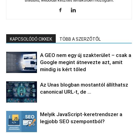
sitebuild, weboldal készítés témakörben mozogtam.
KAPCSOLÓDÓ CIKKEK
TÖBB A SZERZŐTŐL
A GEO nem egy új szakterület – csak a
Google megint átnevezte azt, amit
mindig is kért tőled
Az Unas blogban mostantól állíthatsz
canonical URL-t, de …
Melyik JavaScript-keretrendszer a
legjobb SEO szempontból?