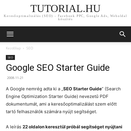
TUTORIAL.HU
Keresőoptimalizálás (SEO) - Facebook PPC, Google Ads, Weboldal
készítés
Kezdőlap
SEO
SEO
Google SEO Starter Guide
2008-11-21
A Google nemrég adta ki a „
SEO Starter Guide
” (Search
Engine Optimization Starter Guide) nevezetű PDF
dokumentumát, ami a keresőoptimalizálást szem előtt
tartó felhasználók számára nyújt segítséget.
A leírás
22 oldalon keresztül próbál segítséget nyújtani