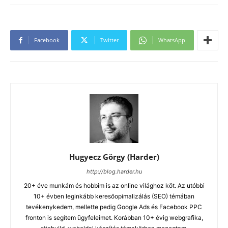
Facebook
Twitter
WhatsApp
Hugyecz Görgy (Harder)
http://blog.harder.hu
20+ éve munkám és hobbim is az online világhoz köt. Az utóbbi
10+ évben leginkább keresőopimalizálás (SEO) témában
tevékenykedem, mellette pedig Google Ads és Facebook PPC
fronton is segítem ügyfeleimet. Korábban 10+ évig webgrafika,