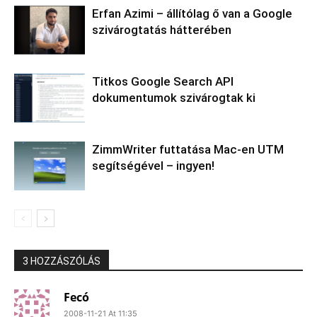
Erfan Azimi – állítólag ő van a Google
szivárogtatás hátterében
Titkos Google Search API
dokumentumok szivárogtak ki
ZimmWriter futtatása Mac-en UTM
segítségével – ingyen!
3 HOZZÁSZÓLÁS
Fecó
2008-11-21 At 11:35