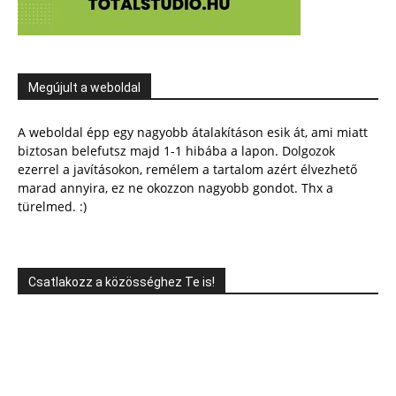
Megújult a weboldal
A weboldal épp egy nagyobb átalakításon esik át, ami miatt
biztosan belefutsz majd 1-1 hibába a lapon. Dolgozok
ezerrel a javításokon, remélem a tartalom azért élvezhető
marad annyira, ez ne okozzon nagyobb gondot. Thx a
türelmed. :)
Csatlakozz a közösséghez Te is!