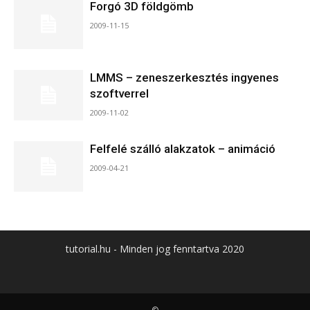
Forgó 3D földgömb
2009-11-15
LMMS – zeneszerkesztés ingyenes
szoftverrel
2009-11-02
Felfelé szálló alakzatok – animáció
2009-04-21
tutorial.hu - Minden jog fenntartva 2020