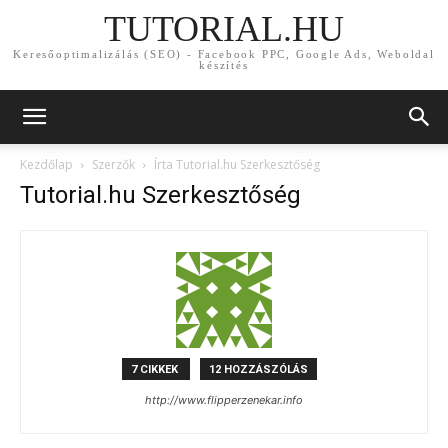
TUTORIAL.HU
Keresőoptimalizálás (SEO) - Facebook PPC, Google Ads, Weboldal
készítés
Kezdőlap
Szerzők
Írta Tutorial.hu Szerkesztőség
Tutorial.hu Szerkesztőség
7 CIKKEK
12 HOZZÁSZÓLÁS
http://www.flipperzenekar.info