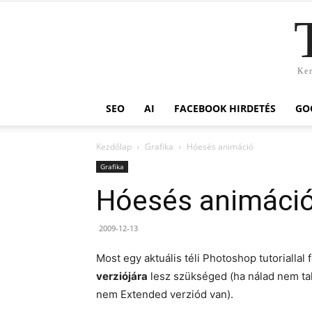
Ker
SEO
AI
FACEBOOK HIRDETÉS
GO
Kezdőlap
Grafika
Hóesés animáció
Grafika
Hóesés animáci
2009-12-13
Most egy aktuális téli Photoshop tutoriallal
verziójára
lesz szükséged (ha nálad nem tal
nem Extended verziód van).