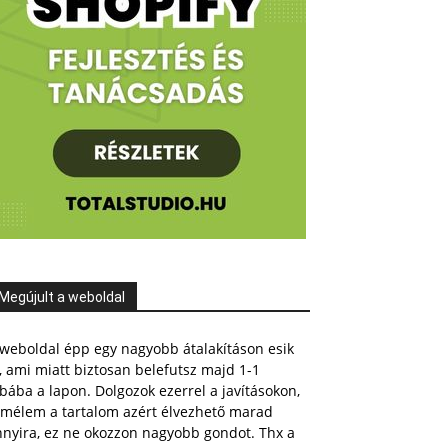
Megújult a weboldal
weboldal épp egy nagyobb átalakításon esik
, ami miatt biztosan belefutsz majd 1-1
bába a lapon. Dolgozok ezerrel a javításokon,
emélem a tartalom azért élvezhető marad
nnyira, ez ne okozzon nagyobb gondot. Thx a