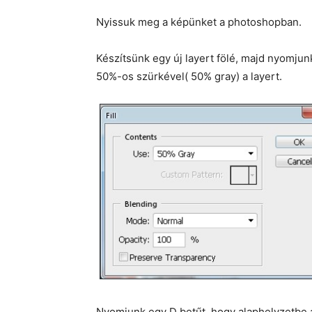
Nyissuk meg a képünket a photoshopban.
Készítsünk egy új layert fölé, majd nyomjun
50%-os szürkével( 50% gray) a layert.
Nyomjunk egy D betűt, hogy alaphelyzetbe ál