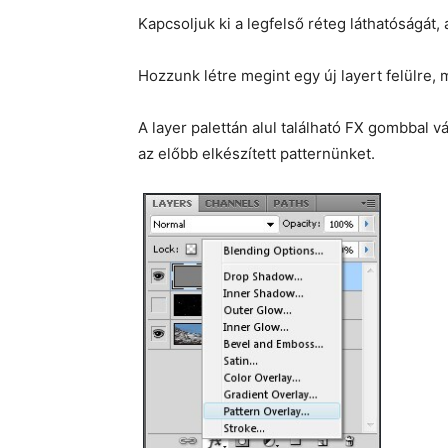
Kapcsoljuk ki a legfelső réteg láthatóságát,
Hozzunk létre megint egy új layert felülre, m
A layer palettán alul található FX gombbal vá
az előbb elkészített patternünket.