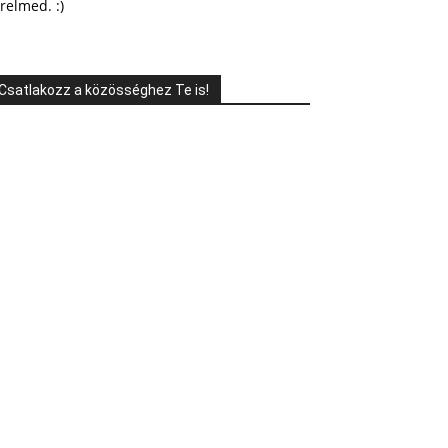
relmed. :)
Csatlakozz a közösséghez Te is!