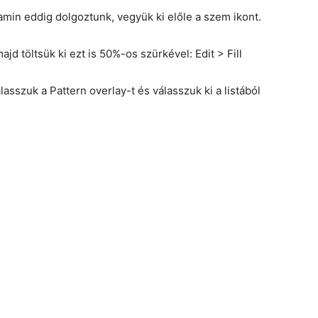
 amin eddig dolgoztunk, vegyük ki előle a szem ikont.
ajd töltsük ki ezt is 50%-os szürkével: Edit > Fill
lasszuk a Pattern overlay-t és válasszuk ki a listából