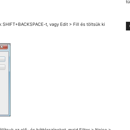
tü
k SHIFT+BACKSPACE-t, vagy Edit > Fill és töltsük ki
lítsuk az elő- és háttérszíneket, majd Filter > Noise >