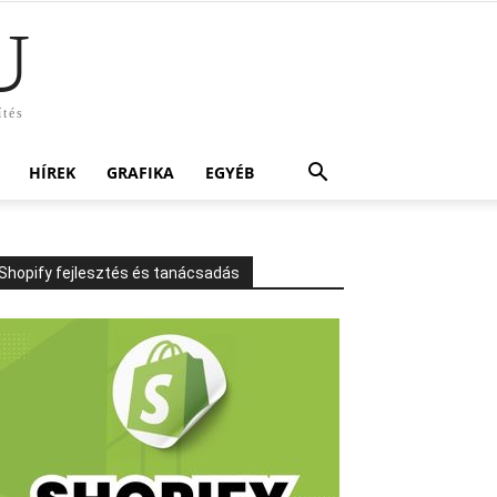
U
ítés
HÍREK
GRAFIKA
EGYÉB
Shopify fejlesztés és tanácsadás