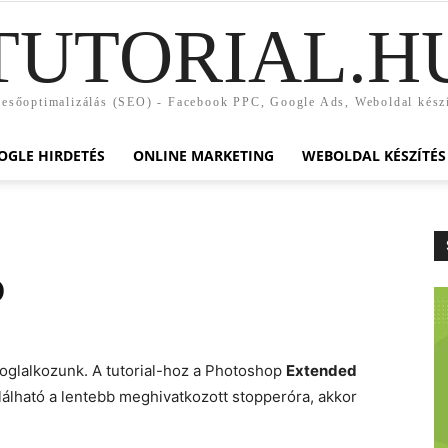
TUTORIAL.H
esőoptimalizálás (SEO) - Facebook PPC, Google Ads, Weboldal kész
OGLE HIRDETÉS
ONLINE MARKETING
WEBOLDAL KÉSZÍTÉS
ó
 foglalkozunk. A tutorial-hoz a Photoshop
Extended
álható a lentebb meghivatkozott stopperóra, akkor