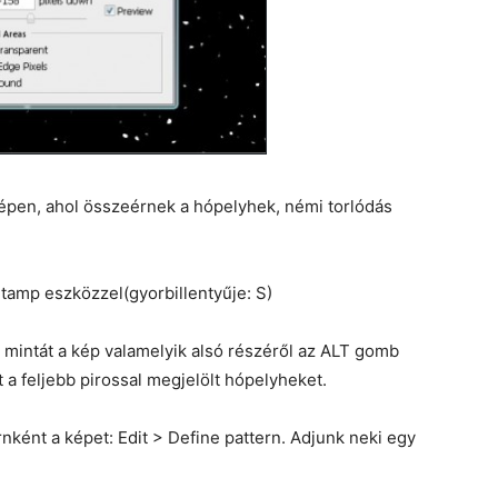
 képen, ahol összeérnek a hópelyhek, némi torlódás
tamp eszközzel(gyorbillentyűje: S)
mintát a kép valamelyik alsó részéről az ALT gomb
a feljebb pirossal megjelölt hópelyheket.
ként a képet: Edit > Define pattern. Adjunk neki egy