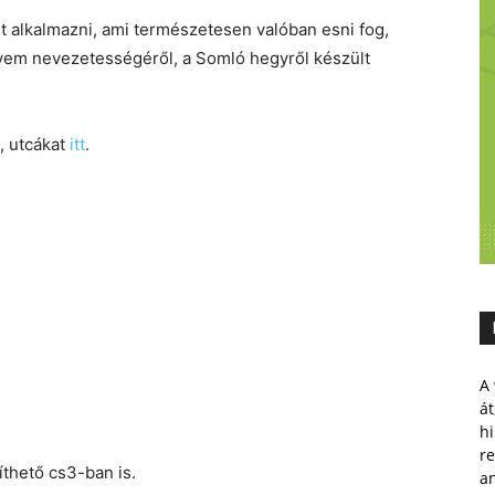
t alkalmazni, ami természetesen valóban esni fog,
lyem nevezetességéről, a Somló hegyről készült
, utcákat
itt
.
A 
át
hi
r
íthető cs3-ban is.
a