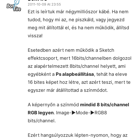
2011-10-09 At 23:55
Ezt is leírtuk már négymilliószor kábé. Ha nem
tudod, hogy mi az, ne piszkáld, vagy jegyezd
meg mit állítottál el, és ha nem működik, állítsd
vissza!
Esetedben azért nem működik a Sketch
effektcsoport, mert 16bits/channelben dolgozol
az alapértelmezett 8bits/channel helyett, ami
egyébként a
Ps alapbeállítása
, tehát ha eleve
16 bites képet hoz létre, azt azért teszi, mert te
egyszer már átállítottad a színmódot.
A képernyőn a színmód
mindid 8 bits/channel
RGB legyen
. Image-►Mode-►RGB8
bits/channel.
Ezért hangsúlyozzuk lépten-nyomon, hogy az