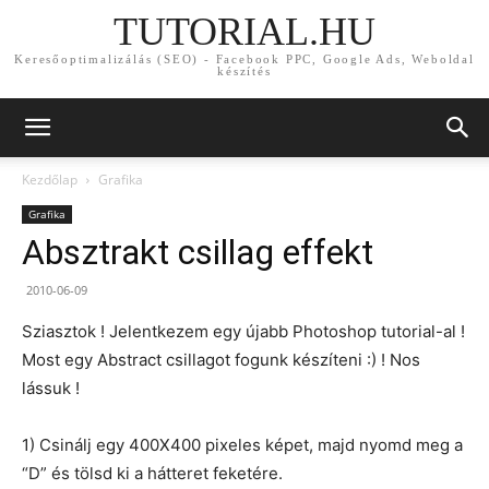
TUTORIAL.HU
Keresőoptimalizálás (SEO) - Facebook PPC, Google Ads, Weboldal
készítés
Kezdőlap
Grafika
Grafika
Absztrakt csillag effekt
2010-06-09
Sziasztok ! Jelentkezem egy újabb Photoshop tutorial-al !
Most egy Abstract csillagot fogunk készíteni :) ! Nos
lássuk !
1) Csinálj egy 400X400 pixeles képet, majd nyomd meg a
“D” és tölsd ki a hátteret feketére.