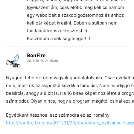
Igyekszem ám, csak előbb meg kell csinálnom
egy weboldalt a szakdolgozatomhoz és ahhoz
kell pár képet kreálni. Ebben a suliban nem
tanítanak képszerkesztést. :(
Köszönöm a sok segítséget! :)
BonFire
2011-10-10 At 15:00
Nyugodt lehetsz: nem vagyok gondolatolvasó. Csak ezeket a
nem, mert ők az alapoktól kezdik a tanulást. Nem mindig jó f
beállítás, ahogy a 8 bit is. Ha 16 bites képet hoz létre a prog
színmódot. Olyan nincs, hogy a program magától csinál ezt-a
Egyébként hasznos lesz számodra ez az iromány:
http://bonfire.blog.hu/2011/01/20/photoshop_nyilvanvalosa