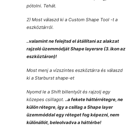
pótolni. Tehát.
2) Most válaszd ki a Custom Shape Tool -t a
eszköztárról.
..valamint ne felejtsd el átállítani az alakzat
rajzoló üzemmódját Shape layersre (3. ikon az
eszköztáron)!
Most menj a vízszintes eszköztárra és válaszd
ki a Starburst shape-et
Nyomd le a Shift billentyűt és rajzolj egy
közepes csillagot.
..a fekete háttérrétegre,
ne
külön rétegre
, így a csillag a Shape layer
üzemmóddal egy réteget fog képezni, nem
különállót, beleolvadva a háttérbe!