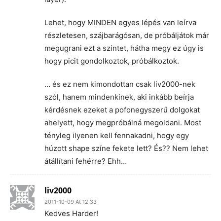
Lehet, hogy MINDEN egyes lépés van leírva
részletesen, szájbarágósan, de próbáljátok már
megugrani ezt a szintet, hátha megy ez úgy is
hogy picit gondolkoztok, próbálkoztok.
… és ez nem kimondottan csak liv2000-nek
szól, hanem mindenkinek, aki inkább beírja
kérdésnek ezeket a pofonegyszerű dolgokat
ahelyett, hogy megpróbálná megoldani. Most
tényleg ilyenen kell fennakadni, hogy egy
húzott shape színe fekete lett? És?? Nem lehet
átállítani fehérre? Ehh…
liv2000
2011-10-09 At 12:33
Kedves Harder!