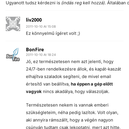
Ugyanott tudsz kérdezni is
(indás reg kell hozzá)
. Általában 
liv2000
2011-10-10 At 15:08
Ez könnyelmű ígéret volt ;)
BonFire
2011-10-10 At 18:24
Jó, ez természetesen nem azt jelenti, hogy
24/7-ben rendelkezésre állok, és kapát-kaszát
elhajítva szaladok segíteni, de mivel email
értesítő van beállítva,
ha éppen a gép előtt
vagyok
nincs akadálya, hogy válaszoljak.
Természetesen nekem is vannak emberi
szükségleteim, néha pedig lazítok. Volt olyan,
aki annyira rámszállt, hogy a végén nagyon
csúnyán tudtam csak lekoptatni, mert azt hitte,