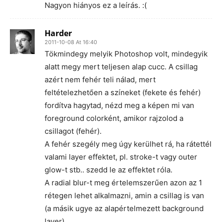
Nagyon hiányos ez a leírás. :(
Harder
2011-10-08 At 16:40
Tökmindegy melyik Photoshop volt, mindegyik
alatt megy mert teljesen alap cucc. A csillag
azért nem fehér teli nálad, mert
feltételezhetően a színeket (fekete és fehér)
fordítva hagytad, nézd meg a képen mi van
foreground colorként, amikor rajzolod a
csillagot (fehér).
A fehér szegély meg úgy kerülhet rá, ha rátettél
valami layer effektet, pl. stroke-t vagy outer
glow-t stb.. szedd le az effektet róla.
A radial blur-t meg értelemszerűen azon az 1
rétegen lehet alkalmazni, amin a csillag is van
(a másik ugye az alapértelmezett background
layer).