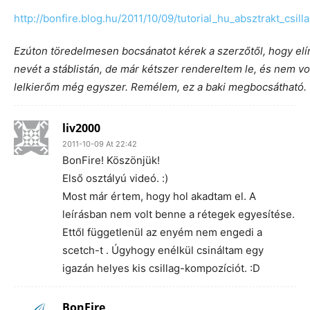
http://bonfire.blog.hu/2011/10/09/tutorial_hu_absztrakt_csill
Ezúton töredelmesen bocsánatot kérek a szerzőtől, hogy elí
nevét a stáblistán, de már kétszer rendereltem le, és nem vo
lelkierőm még egyszer. Remélem, ez a baki megbocsátható.
liv2000
2011-10-09 At 22:42
BonFire! Köszönjük!
Első osztályú videó. :)
Most már értem, hogy hol akadtam el. A
leírásban nem volt benne a rétegek egyesítése.
Ettől függetlenül az enyém nem engedi a
scetch-t . Úgyhogy enélkül csináltam egy
igazán helyes kis csillag-kompozíciót. :D
BonFire