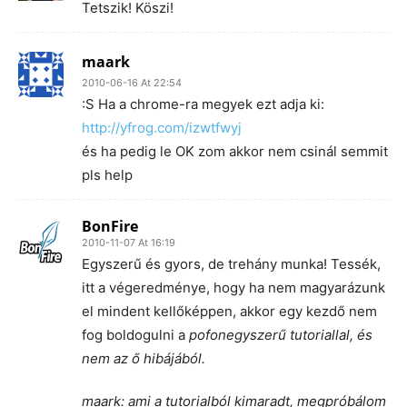
Tetszik! Köszi!
maark
2010-06-16 At 22:54
:S Ha a chrome-ra megyek ezt adja ki:
http://yfrog.com/izwtfwyj
és ha pedig le OK zom akkor nem csinál semmit
pls help
BonFire
2010-11-07 At 16:19
Egyszerű és gyors, de trehány munka! Tessék,
itt a végeredménye, hogy ha nem magyarázunk
el mindent kellőképpen, akkor egy kezdő nem
fog boldogulni a
pofonegyszerű tutoriallal, és
nem az ő hibájából.
maark: ami a tutorialból kimaradt, megpróbálom