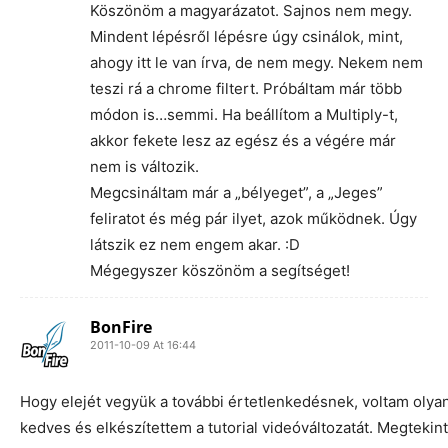
Köszönöm a magyarázatot. Sajnos nem megy.
Mindent lépésről lépésre úgy csinálok, mint,
ahogy itt le van írva, de nem megy. Nekem nem
teszi rá a chrome filtert. Próbáltam már több
módon is…semmi. Ha beállítom a Multiply-t,
akkor fekete lesz az egész és a végére már
nem is változik.
Megcsináltam már a „bélyeget”, a „Jeges”
feliratot és még pár ilyet, azok működnek. Úgy
látszik ez nem engem akar. :D
Mégegyszer köszönöm a segítséget!
BonFire
2011-10-09 At 16:44
Hogy elejét vegyük a további értetlenkedésnek, voltam olya
kedves és elkészítettem a tutorial videóváltozatát. Megtekinth