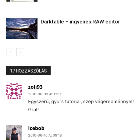
Darktable – ingyenes RAW editor
17 HOZZÁSZÓLÁS
zoli93
2010-06-09 At 13:11
Egyszerű, gyors tutorial, szép végeredménnyel!
Grat!
Icebob
2010-06-10 At 09:18