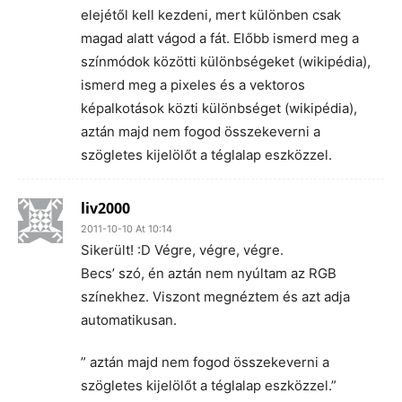
elejétől kell kezdeni, mert különben csak
magad alatt vágod a fát. Előbb ismerd meg a
színmódok közötti különbségeket (wikipédia),
ismerd meg a pixeles és a vektoros
képalkotások közti különbséget (wikipédia),
aztán majd nem fogod összekeverni a
szögletes kijelölőt a téglalap eszközzel.
liv2000
2011-10-10 At 10:14
Sikerült! :D Végre, végre, végre.
Becs’ szó, én aztán nem nyúltam az RGB
színekhez. Viszont megnéztem és azt adja
automatikusan.
” aztán majd nem fogod összekeverni a
szögletes kijelölőt a téglalap eszközzel.”