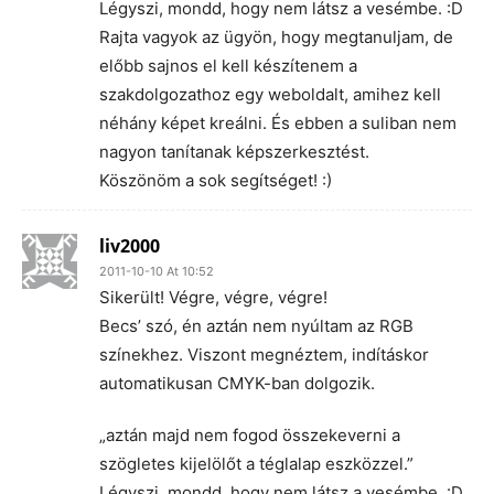
Légyszi, mondd, hogy nem látsz a vesémbe. :D
Rajta vagyok az ügyön, hogy megtanuljam, de
előbb sajnos el kell készítenem a
szakdolgozathoz egy weboldalt, amihez kell
néhány képet kreálni. És ebben a suliban nem
nagyon tanítanak képszerkesztést.
Köszönöm a sok segítséget! :)
liv2000
2011-10-10 At 10:52
Sikerült! Végre, végre, végre!
Becs’ szó, én aztán nem nyúltam az RGB
színekhez. Viszont megnéztem, indításkor
automatikusan CMYK-ban dolgozik.
„aztán majd nem fogod összekeverni a
szögletes kijelölőt a téglalap eszközzel.”
Légyszi, mondd, hogy nem látsz a vesémbe. :D