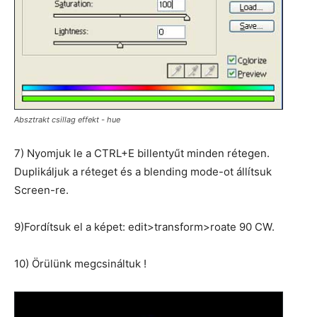
Absztrakt csillag effekt - hue
7) Nyomjuk le a CTRL+E billentyűt minden rétegen.
Duplikáljuk a réteget és a blending mode-ot állítsuk
Screen-re.
9)Fordítsuk el a képet: edit>transform>roate 90 CW.
10) Örülünk megcsináltuk !