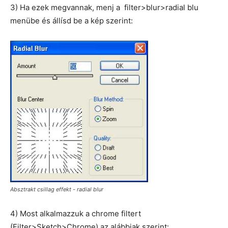
3) Ha ezek megvannak, menj a filter>blur>radial blu
menübe és állísd be a kép szerint:
Absztrakt csillag effekt - radial blur
4) Most alkalmazzuk a chrome filtert
(Filter>Sketch>Chrome) az alábbiak szerint: