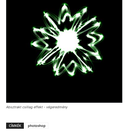
Absztrakt csillag effekt - végeredmény
CÍMKÉK
photoshop