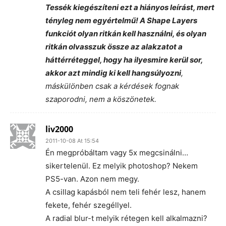
Tessék kiegészíteni ezt a hiányos leírást, mert
tényleg nem egyértelmű! A Shape Layers
funkciót olyan ritkán kell használni, és olyan
ritkán olvasszuk össze az alakzatot a
háttérréteggel, hogy ha ilyesmire kerül sor,
akkor azt
mindig ki kell hangsúlyozni
,
máskülönben csak a kérdések fognak
szaporodni, nem a köszönetek.
liv2000
2011-10-08 At 15:54
Én megpróbáltam vagy 5x megcsinálni…
sikertelenül. Ez melyik photoshop? Nekem
PS5-van. Azon nem megy.
A csillag kapásból nem teli fehér lesz, hanem
fekete, fehér szegéllyel.
A radial blur-t melyik rétegen kell alkalmazni?