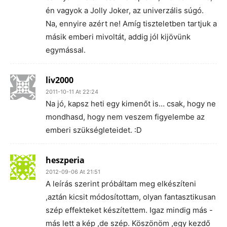
én vagyok a Jolly Joker, az univerzális súgó.
Na, ennyire azért ne! Amíg tiszteletben tartjuk a
másik emberi mivoltát, addig jól kijövünk
egymással.
liv2000
2011-10-11 At 22:24
Na jó, kapsz heti egy kimenőt is… csak, hogy ne
mondhasd, hogy nem veszem figyelembe az
emberi szükségleteidet. :D
heszperia
2012-09-06 At 21:51
A leírás szerint próbáltam meg elkészíteni
,aztán kicsit módosítottam, olyan fantasztikusan
szép effekteket készítettem. Igaz mindig más -
más lett a kép ,de szép. Köszönöm ,egy kezdő