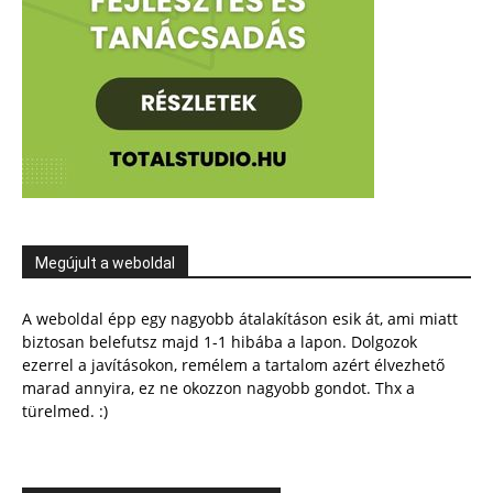
Megújult a weboldal
A weboldal épp egy nagyobb átalakításon esik át, ami miatt
biztosan belefutsz majd 1-1 hibába a lapon. Dolgozok
ezerrel a javításokon, remélem a tartalom azért élvezhető
marad annyira, ez ne okozzon nagyobb gondot. Thx a
türelmed. :)