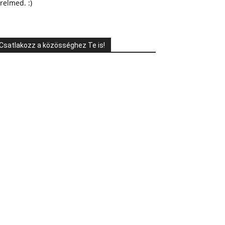
relmed. :)
Csatlakozz a közösséghez Te is!