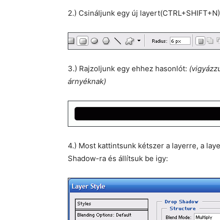
2.) Csináljunk egy új layert(CTRL+SHIFT+N)
3.) Rajzoljunk egy ehhez hasonlót:
(vigyázz
árnyéknak)
4.) Most kattintsunk kétszer a layerre, a la
Shadow-ra és állítsuk be igy: