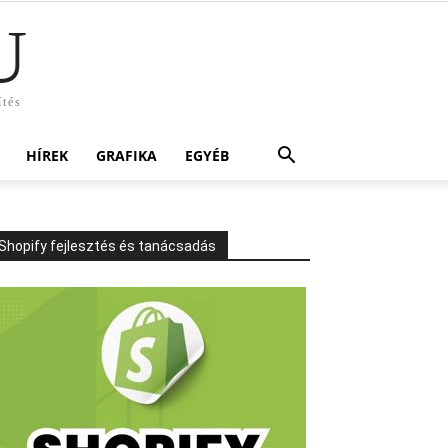
U
ítés
HÍREK
GRAFIKA
EGYÉB
Shopify fejlesztés és tanácsadás