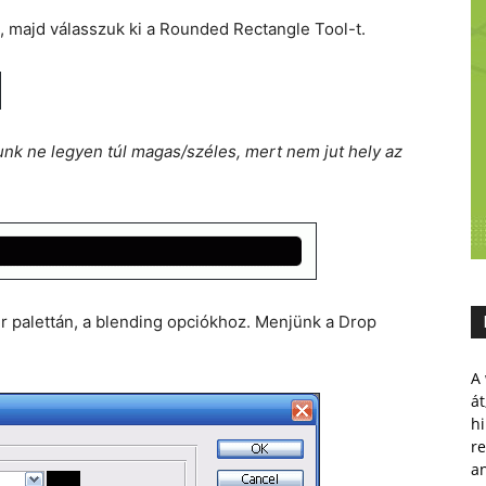
, majd válasszuk ki a Rounded Rectangle Tool-t.
unk ne legyen túl magas/széles, mert nem jut hely az
yer palettán, a blending opciókhoz. Menjünk a Drop
A 
át
hi
r
a