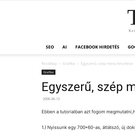
Ker
SEO
AI
FACEBOOK HIRDETÉS
GO
Kezdőlap
Grafika
Egyszerű, szép menü készítése
Grafika
Egyszerű, szép 
2006-06-13
Ebben a tutorialban azt fogom megmutatni,
1.) Nyissunk egy 700*60-as, átlátszó, új d