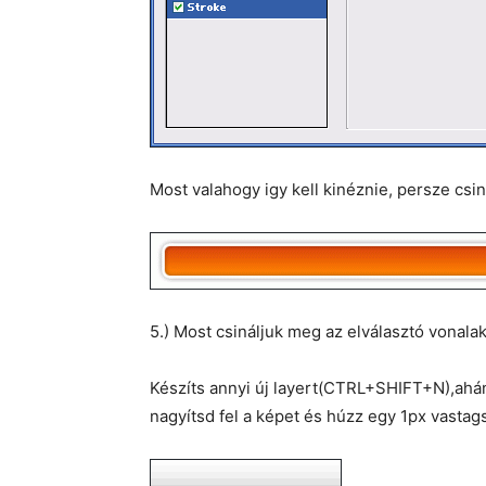
Most valahogy igy kell kinéznie, persze csin
5.) Most csináljuk meg az elválasztó vonalak
Készíts annyi új layert(CTRL+SHIFT+N),ahány
nagyítsd fel a képet és húzz egy 1px vastag