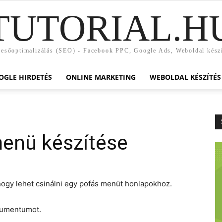
TUTORIAL.H
esőoptimalizálás (SEO) - Facebook PPC, Google Ads, Weboldal kész
OGLE HIRDETÉS
ONLINE MARKETING
WEBOLDAL KÉSZÍTÉS
menü készítése
hogy lehet csinálni egy pofás menüt honlapokhoz.
okumentumot.