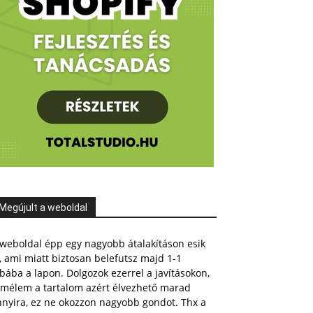
Megújult a weboldal
weboldal épp egy nagyobb átalakításon esik
, ami miatt biztosan belefutsz majd 1-1
bába a lapon. Dolgozok ezerrel a javításokon,
emélem a tartalom azért élvezhető marad
nnyira, ez ne okozzon nagyobb gondot. Thx a