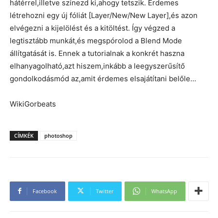
hátérrel,illetve színezd ki,ahogy tetszik. Érdemes
létrehozni egy új fóliát [Layer/New/New Layer],és azon
elvégezni a kijelölést és a kitöltést. Így végzed a
legtisztább munkát,és megspórolod a Blend Mode
állítgatását is. Ennek a tutorialnak a konkrét haszna
elhanyagolható,azt hiszem,inkább a leegyszerűsítő
gondolkodásmód az,amit érdemes elsajátítani belőle…
WikiGorbeats
CÍMKÉK
photoshop
Facebook
Twitter
WhatsApp