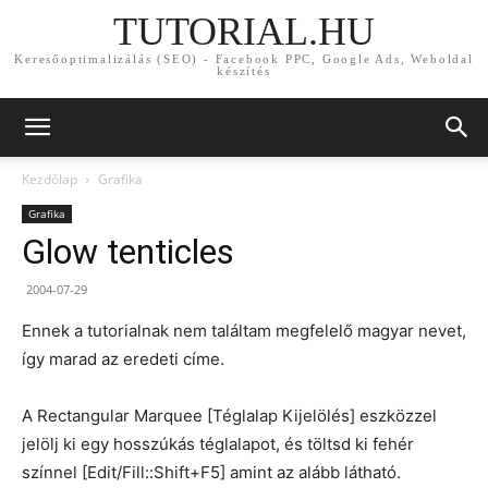
TUTORIAL.HU
Keresőoptimalizálás (SEO) - Facebook PPC, Google Ads, Weboldal
készítés
Kezdőlap
Grafika
Grafika
Glow tenticles
2004-07-29
Ennek a tutorialnak nem találtam megfelelő magyar nevet,
így marad az eredeti címe.
A Rectangular Marquee [Téglalap Kijelölés] eszközzel
jelölj ki egy hosszúkás téglalapot, és töltsd ki fehér
színnel [Edit/Fill::Shift+F5] amint az alább látható.