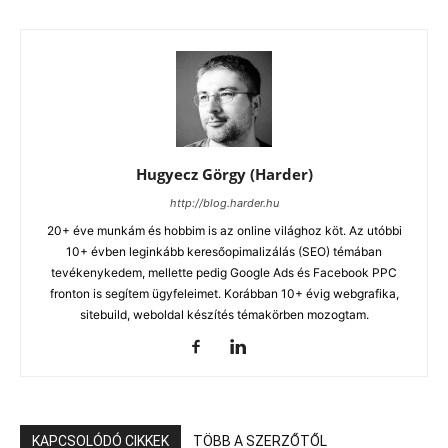
Hugyecz Görgy (Harder)
http://blog.harder.hu
20+ éve munkám és hobbim is az online világhoz köt. Az utóbbi
10+ évben leginkább keresőopimalizálás (SEO) témában
tevékenykedem, mellette pedig Google Ads és Facebook PPC
fronton is segítem ügyfeleimet. Korábban 10+ évig webgrafika,
sitebuild, weboldal készítés témakörben mozogtam.
KAPCSOLÓDÓ CIKKEK
TÖBB A SZERZŐTŐL