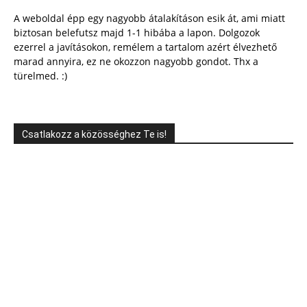
A weboldal épp egy nagyobb átalakításon esik át, ami miatt
biztosan belefutsz majd 1-1 hibába a lapon. Dolgozok
ezerrel a javításokon, remélem a tartalom azért élvezhető
marad annyira, ez ne okozzon nagyobb gondot. Thx a
türelmed. :)
Csatlakozz a közösséghez Te is!