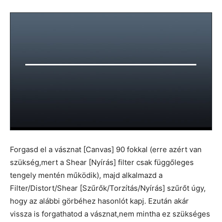
Forgasd el a vásznat [Canvas] 90 fokkal (erre azért van
szükség,mert a Shear [Nyírás] filter csak függőleges
tengely mentén működik), majd alkalmazd a
Filter/Distort/Shear [Szűrők/Torzítás/Nyírás] szűrőt úgy,
hogy az alábbi görbéhez hasonlót kapj. Ezután akár
vissza is forgathatod a vásznat,nem mintha ez szükséges