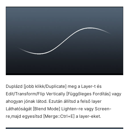
Duplázd [jobb klikk/Duplicate] meg a Layer-t és
Edit/Transform/Flip Vertically [Függőleges Fordítás] vagy
ahogyan jónak látod. Ezután állítsd a felső layer
Láthatóságát [Blend Mode] Lighten-re vagy Screen-
re,majd egyesítsd [Merge::Ctrl+E] a layer-eket.