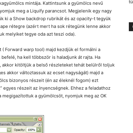
tü
ckagyümölcs mintája. Kattintsunk a gyümölcs nevű
yomjuk meg a Liquify parancsot. Megjelenik egy nagy
ük ki a Show backdrop rubrikát és az opacity-t tegyük
hape rétegre (azért mert ha sok rétegünk lenne akkor
 melyiket tegye oda azt teszi oda).
 ( Forward warp tool) majd kezdjük el formálni a
efelé, ha kell többször is haladjunk át rajta. Ha
akkor kitöltjük a belső részleteket tehát belülről toljuk
éges akkor változtassuk az ecset nagyságát) majd a
ölcs bizonyos részeit (én az éleknél fogom) ezt
k” egyes részeit az ínyencségnek. Ehhez a feladathoz
a megigazítottuk a gyümölcsöt, nyomjuk meg az OK