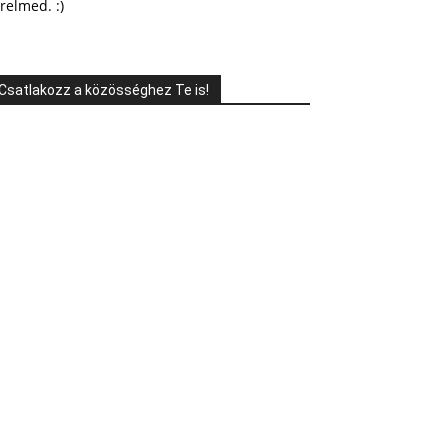
relmed. :)
Csatlakozz a közösséghez Te is!