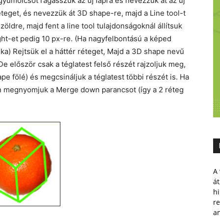
 gyümölcsöt ragasszuk az új lapra és nevezzük át az új
teget, és nevezzük át 3D shape-re, majd a Line tool-t
 zöldre, majd fent a line tool tulajdonságoknál állítsuk
eight-et pedig 10 px-re. (Ha nagyfelbontású a képed
ka) Rejtsük el a háttér réteget, Majd a 3D shape nevű
De először csak a téglatest felső részét rajzoljuk meg,
e fölé) és megcsináljuk a téglatest többi részét is. Ha
 megnyomjuk a Merge down parancsot (így a 2 réteg
A 
át
hi
r
a