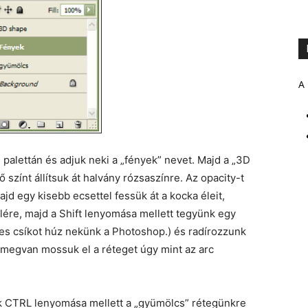
A 
 palettán és adjuk neki a „fények” nevet. Majd a „3D
 színt állítsuk át halvány rózsaszínre. Az opacity-t
ajd egy kisebb ecsettel fessük át a kocka éleit,
lére, majd a Shift lenyomása mellett tegyünk egy
nes csíkot húz nekünk a Photoshop.) és radírozzunk
z megvan mossuk el a réteget úgy mint az arc
nk CTRL lenyomása mellett a „gyümölcs” rétegünkre