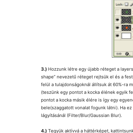
3.)
Hozzunk létre egy újabb réteget a layers
shape” nevezetű réteget rejtsük el és a festő
felül a tulajdonságoknál állítsuk át 60%-ra m
(teszünk egy pontot a kocka élének egyik fe
pontot a kocka másik élére is így egy egye
bele(szaggatott vonalat fogunk látni). Ha e
lágyításánál (Filter/Blur/Gaussian Blur).
4.)
Tegyük aktívvá a háttérképet, kattintsu