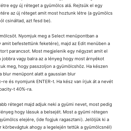
étre egy új réteget a gyümölcs alá. Rejtsük el egy
etére az új réteget amit most hoztunk létre (a gyümölcs
jól csináltad, azt fesd be).
ümölcsöt. Nyomjuk meg a Select menüpontban a
ív amit befestettünk feketére), majd az Edit menüben a
rt parancsot. Most megjelenik egy négyzet amit el
n jobbra vagy balra az a lényeg hogy most árnyékot
zuk meg, hogy passzoljon a gyümölcshöz. Ha készen
 blur menüpont alatt a gaussian blur
x–re és nyomjunk ENTER-t. Ha kész van írjuk át a nevét
opacity-t 40%-ra.
abb réteget majd adjuk neki a gyümi nevet, most pedig
lényeg hogy lássuk a belsejét. Most a gyümi rétegen
gyümölcs elejére, (ide fogjuk ragasztani). Jelöljük ki a
r körbevágtuk ahogy a legelején tettük a gyümölcsnél)