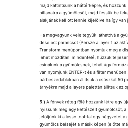
majd kattintsunk a háttérképre, és hozzunk l
pillanatra a gyümölcsöt, majd fessük be fek
alakjának kell ott lennie kijelölve ha így van 
Ha megvagyunk vele tegyük láthatóvá a gy
deselect parancsot (Persze a layer 1 az akt
Transform menüpontban nyomjuk meg a disto
lehet mozdítani mindenfelé, húzzuk teljese
csinálunk a gyümölcsnek, tehát úgy formáz
van nyomjunk ENTER-t és a filter menüben a
párbeszédablakban állítsuk a csúszkát 50 p
árnyékra majd a layers palettán állítsuk az 
5.)
A fények réteg fölé hozzunk létre egy új
nyissunk meg egy kettészelt gyümölcsöt, a 
jelöljünk ki a lasso tool-lal egy négyzetet a 
gyümölcs belsejét a másik képen (előtte má