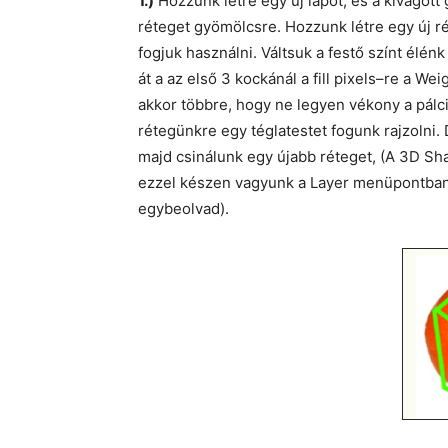
1.)
Hozzunk létre egy új lapot, és a kivágott
réteget gyömölcsre. Hozzunk létre egy új ré
fogjuk használni. Váltsuk a festő színt élénk
át a az első 3 kockánál a fill pixels–re a W
akkor többre, hogy ne legyen vékony a pálci
rétegünkre egy téglatestet fogunk rajzolni. 
majd csinálunk egy újabb réteget, (A 3D Shap
ezzel készen vagyunk a Layer menüpontban
egybeolvad).