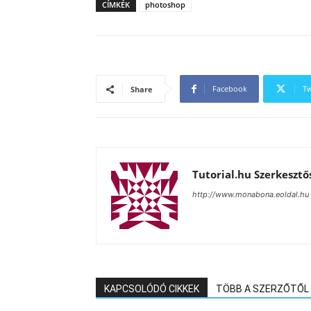
CÍMKÉK
photoshop
Facebook
Tw
Share
Tutorial.hu Szerkesztő
http://www.monabona.eoldal.hu
KAPCSOLÓDÓ CIKKEK
TÖBB A SZERZŐTŐL