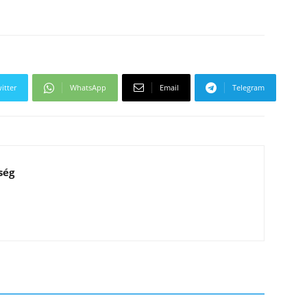
itter
WhatsApp
Email
Telegram
ség