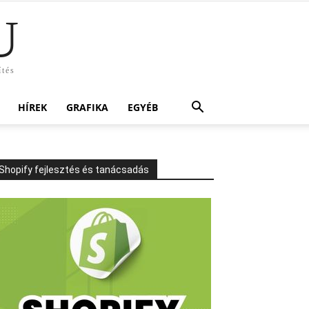
U
ítés
HÍREK
GRAFIKA
EGYÉB
Shopify fejlesztés és tanácsadás