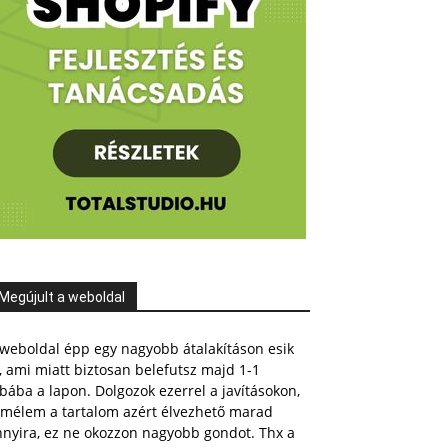
Megújult a weboldal
weboldal épp egy nagyobb átalakításon esik
, ami miatt biztosan belefutsz majd 1-1
bába a lapon. Dolgozok ezerrel a javításokon,
emélem a tartalom azért élvezhető marad
nnyira, ez ne okozzon nagyobb gondot. Thx a