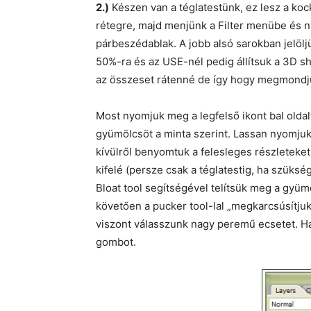
2.)
Készen van a téglatestünk, ez lesz a ko
rétegre, majd menjünk a Filter menübe és n
párbeszédablak. A jobb alsó sarokban jelölj
50%-ra és az USE-nél pedig állítsuk a 3D s
az összeset rátenné de így hogy megmondjuk
Most nyomjuk meg a legfelső ikont bal oldalt
gyümölcsöt a minta szerint. Lassan nyomjuk b
kívülről benyomtuk a felesleges részleteket, 
kifelé (persze csak a téglatestig, ha szüks
Bloat tool segítségével telítsük meg a gyüm
követően a pucker tool-lal „megkarcsúsítju
viszont válasszunk nagy peremű ecsetet. H
gombot.