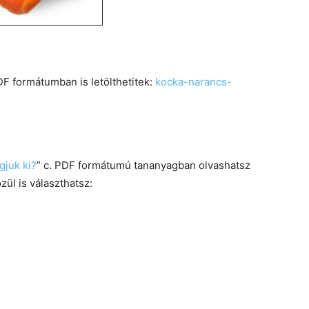
F formátumban is letölthetitek:
kocka-narancs-
gjuk ki?
” c. PDF formátumú tananyagban olvashatsz
zül is választhatsz: