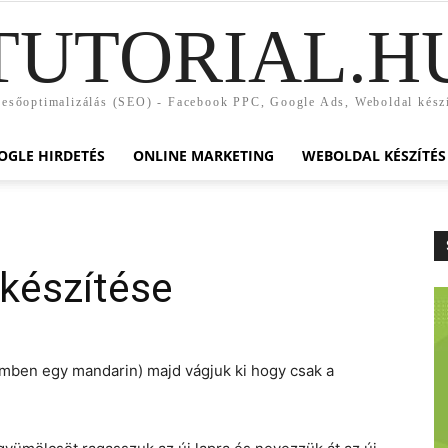
TUTORIAL.H
esőoptimalizálás (SEO) - Facebook PPC, Google Ads, Weboldal kész
OGLE HIRDETÉS
ONLINE MARKETING
WEBOLDAL KÉSZÍTÉS
készítése
mben egy mandarin) majd vágjuk ki hogy csak a