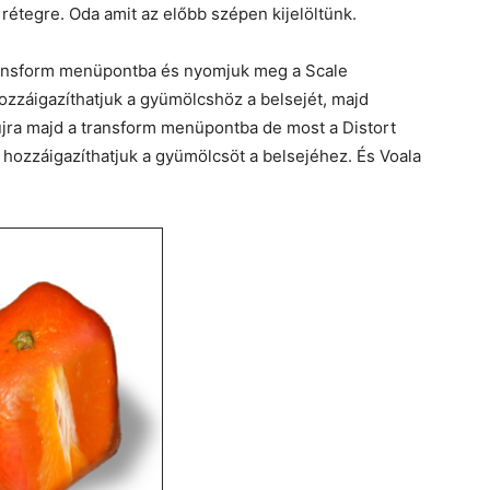
 rétegre. Oda amit az előbb szépen kijelöltünk.
ansform menüpontba és nyomjuk meg a Scale
hozzáigazíthatjuk a gyümölcshöz a belsejét, majd
jra majd a transform menüpontba de most a Distort
hozzáigazíthatjuk a gyümölcsöt a belsejéhez. És Voala