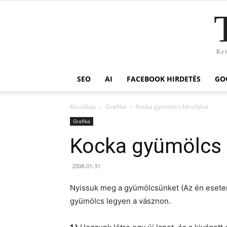
Ker
SEO
AI
FACEBOOK HIRDETÉS
GO
Kezdőlap
Grafika
Kocka gyümölcs készítése
Grafika
Kocka gyümölcs 
2008-01-31
Nyissuk meg a gyümölcsünket (Az én esete
gyümölcs legyen a vásznon.