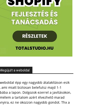
Megújult a weboldal
weboldal épp egy nagyobb átalakításon esik
, ami miatt biztosan belefutsz majd 1-1
bába a lapon. Dolgozok ezerrel a javításokon,
emélem a tartalom azért élvezhető marad
nnyira, ez ne okozzon nagyobb gondot. Thx a