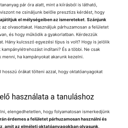
ananyag pár óra alatt, mint a kiírásból is látható,
viszont ne csináljunk belőle presztizs kérdést, hogy
ajátitjuk el mélységeiben az ismereteket
.
Szánjunk
k az olvasottakat. Használjuk párhuzamosan a felületet
l van, és hogy működik a gyakorlatban. Kérdezzük
. Hány kulcsszó egyezési típus is volt? Hogy is jelölik
k kampánylétrehozást indítani? És a többi. Ne csak
k menni, ha kampányokat akarunk kezelni.
 hosszú órákat tölteni azzal, hogy oktatóanyagokat
elő használata a tanuláshoz
lni, elengedhetetlen, hogy folyamatosan ismerkedjünk
orán érdemes a felületet párhuzamosan használni és
z, amit az elméleti oktatóanyagokban olvasunk
.