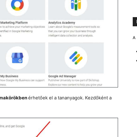
A 
makörökben
érhetőek el a tananyagok. Kezdőként a