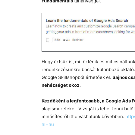
Fundamentals
tananyaggal.
Hogy értsük is, mi történik és mit csinált
rendelkezésünkre bocsát különböző oktató
Google Skillshopból érhetőek el.
Sajnos csa
nehézséget okoz
.
Kezdőként a legfontosabb, a Google Ads
alapismereteket. Vizsgát is lehet tenni belől
minősítésről itt olvashatunk bővebben:
http
hl=hu