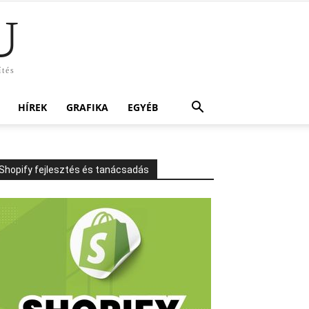
U
ítés
HÍREK
GRAFIKA
EGYÉB
Shopify fejlesztés és tanácsadás