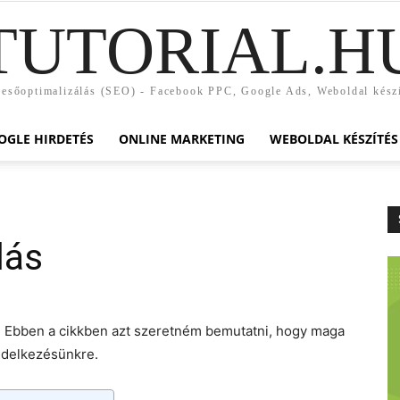
TUTORIAL.H
esőoptimalizálás (SEO) - Facebook PPC, Google Ads, Weboldal kész
OGLE HIRDETÉS
ONLINE MARKETING
WEBOLDAL KÉSZÍTÉS
lás
 Ebben a cikkben azt szeretném bemutatni, hogy maga
ndelkezésünkre.