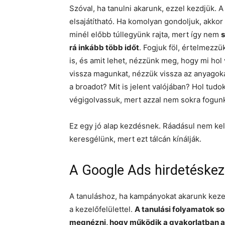
Szóval, ha tanulni akarunk, ezzel kezdjük. A t
elsajátítható. Ha komolyan gondoljuk, akkor 
minél előbb túllegyünk rajta, mert így nem
s
rá inkább több időt
. Fogjuk föl, értelmezzü
is, és amit lehet, nézzünk meg, hogy mi ho
vissza magunkat, nézzük vissza az anyagokat
a broadot? Mit is jelent valójában? Hol tudo
végigolvassuk, mert azzal nem sokra fogun
Ez egy jó alap kezdésnek. Ráadásul nem kell
keresgélünk, mert ezt tálcán kínálják.
A Google Ads hirdetéskez
A tanuláshoz, ha kampányokat akarunk keze
a kezelőfelülettel.
A tanulási folyamatok s
megnézni, hogy működik a gyakorlatban a