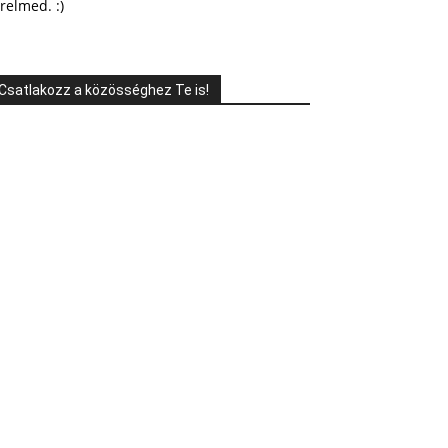
relmed. :)
Csatlakozz a közösséghez Te is!