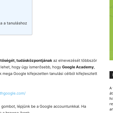
a a tanuláshoz
etőségét, tudásközpontjának
az elnevezését többször
e lehet, hogy úgy ismerősebb, hogy
Google Academy
,
k mega Google kifejezetten tanulási célból kifejlesztett
A 
withgoogle.com/
át
hi
r
 in gombot, lépjünk be a Google accountunkkal. Ha
a
k a browse ikont: