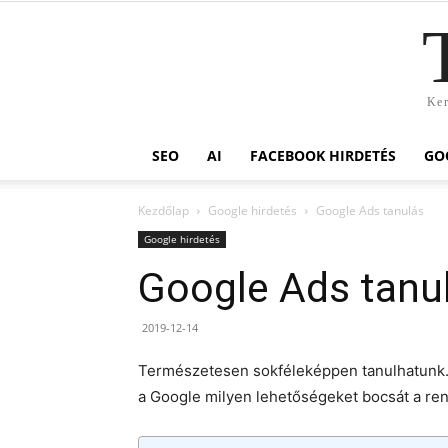
Ker
SEO
AI
FACEBOOK HIRDETÉS
GO
Kezdőlap
Google hirdetés
Google Ads tanulás
Google hirdetés
Google Ads tanu
2019-12-14
Természetesen sokféleképpen tanulhatunk.
a Google milyen lehetőségeket bocsát a re