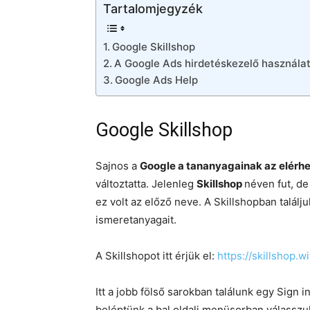
Tartalomjegyzék
Google Skillshop
A Google Ads hirdetéskezelő használat
Google Ads Help
Google Skillshop
Sajnos a
Google a tananyagainak az elérh
változtatta. Jelenleg
Skillshop
néven fut, d
ez volt az előző neve. A Skillshopban találju
ismeretanyagait.
A Skillshopot itt érjük el:
https://skillshop.
Itt a jobb fölső sarokban találunk egy Sign
beléptünk a bal oldali menüsorban válasszu