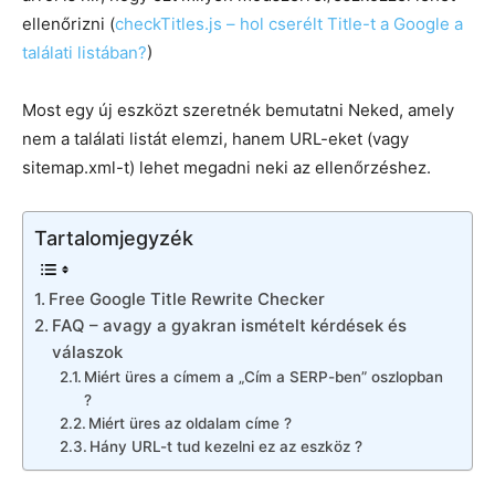
ellenőrizni (
checkTitles.js – hol cserélt Title-t a Google a
találati listában?
)
Most egy új eszközt szeretnék bemutatni Neked, amely
nem a találati listát elemzi, hanem URL-eket (vagy
sitemap.xml-t) lehet megadni neki az ellenőrzéshez.
Tartalomjegyzék
Free Google Title Rewrite Checker
FAQ – avagy a gyakran ismételt kérdések és
válaszok
Miért üres a címem a „Cím a SERP-ben” oszlopban
?
Miért üres az oldalam címe ?
Hány URL-t tud kezelni ez az eszköz ?