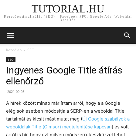
TUTORIAL.HU
Keresőoptimalizálás (SEO) - Facebook PPC, Google Ads, Weboldal
készítés
Kezdőlap
SEO
SEO
Ingyenes Google Title átírás
ellenőrző
2021-09-05
A hírek között minap már írtam arról, hogy a a Google
elég sok esetben módosítja a SERP-en a weboldal Title
tartalmát és kicsit mást mutat meg (
Új Google szabályok a
weboldalak Title (Címsor) megjelenítése kapcsán
) és volt
arról is hír, hogy ezt milyen módszerrel/eszközzel lehet