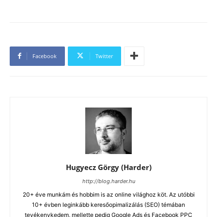
Facebook
Twitter
Hugyecz Görgy (Harder)
http://blog.harder.hu
20+ éve munkám és hobbim is az online világhoz köt. Az utóbbi
10+ évben leginkább keresőopimalizálás (SEO) témában
tevékenykedem, mellette pedig Google Ads és Facebook PPC