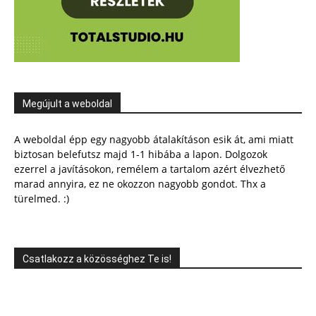
Megújult a weboldal
A weboldal épp egy nagyobb átalakításon esik át, ami miatt
biztosan belefutsz majd 1-1 hibába a lapon. Dolgozok
ezerrel a javításokon, remélem a tartalom azért élvezhető
marad annyira, ez ne okozzon nagyobb gondot. Thx a
türelmed. :)
Csatlakozz a közösséghez Te is!