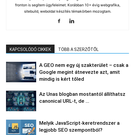
fronton is segítem ügyfeleimet. Korábban 10+ évig webgrafika,
sitebuild, weboldal készítés témakörben mozogtam.
KAPCSOLÓDÓ CIKKEK
TÖBB A SZERZŐTŐL
A GEO nem egy új szakterület – csak a
Google megint átnevezte azt, amit
mindig is kért tőled
Az Unas blogban mostantól állíthatsz
canonical URL-t, de …
Melyik JavaScript-keretrendszer a
legjobb SEO szempontból?