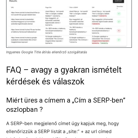
Ingyenes Google Title átírás ellenőrző szolgáltatás
FAQ – avagy a gyakran ismételt
kérdések és válaszok
Miért üres a címem a „Cím a SERP-ben”
oszlopban ?
A SERP-ben megjelenő címet úgy kapjuk meg, hogy
ellenőrizzük a SERP listát a „site:” + az url címed