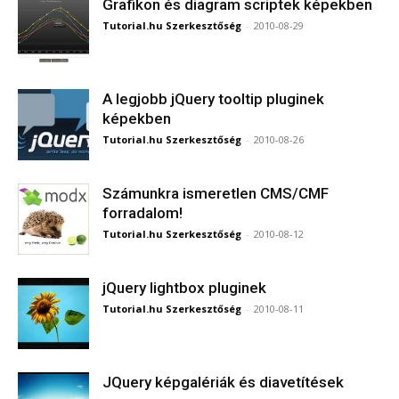
Grafikon és diagram scriptek képekben
Tutorial.hu Szerkesztőség
-
2010-08-29
A legjobb jQuery tooltip pluginek
képekben
Tutorial.hu Szerkesztőség
-
2010-08-26
Számunkra ismeretlen CMS/CMF
forradalom!
Tutorial.hu Szerkesztőség
-
2010-08-12
jQuery lightbox pluginek
Tutorial.hu Szerkesztőség
-
2010-08-11
JQuery képgalériák és diavetítések