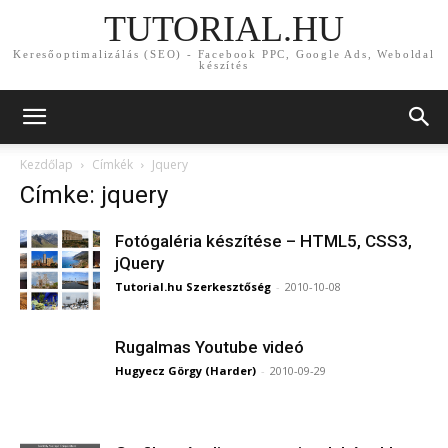
TUTORIAL.HU
Keresőoptimalizálás (SEO) - Facebook PPC, Google Ads, Weboldal
készítés
Kezdőlap
Címkék
Jquery
Címke: jquery
Fotógaléria készítése – HTML5, CSS3,
jQuery
Tutorial.hu Szerkesztőség
-
2010-10-08
Rugalmas Youtube videó
Hugyecz Görgy (Harder)
-
2010-09-29