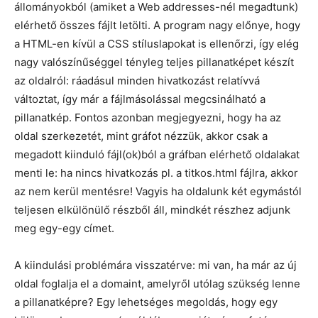
állományokból (amiket a Web addresses-nél megadtunk)
elérhető összes fájlt letölti. A program nagy előnye, hogy
a HTML-en kívül a CSS stíluslapokat is ellenőrzi, így elég
nagy valószínűséggel tényleg teljes pillanatképet készít
az oldalról: ráadásul minden hivatkozást relatívvá
változtat, így már a fájlmásolással megcsinálható a
pillanatkép. Fontos azonban megjegyezni, hogy ha az
oldal szerkezetét, mint gráfot nézzük, akkor csak a
megadott kiinduló fájl(ok)ból a gráfban elérhető oldalakat
menti le: ha nincs hivatkozás pl. a titkos.html fájlra, akkor
az nem kerül mentésre! Vagyis ha oldalunk két egymástól
teljesen elkülönülő részből áll, mindkét részhez adjunk
meg egy-egy címet.
A kiindulási problémára visszatérve: mi van, ha már az új
oldal foglalja el a domaint, amelyről utólag szükség lenne
a pillanatképre? Egy lehetséges megoldás, hogy egy