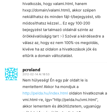
hivatkozás, hogy valami.html, hanem
hxxp://domain/valami.html), akkor szépen
nekiállhatsz és minden fájl-t/bejegyzést, stb
módosíthatsz kézzel… Ez egy 100-200
bejegyzést tartalmazó oldalnál szinte az
örökkévalóságig tart :-) Szóval a kérdésedre a
válasz az, hogy ez nem 100%-os megoldás,
kivéve ha az oldalon a hivatkozások jók és
eltűrik a domain változtatást.
pcroland
2012-02-14 At 18:53
Nem hülyeség! Én egy pár oldalt le is
mentettem! Akkor ha mondjuk a
http://pelda.hu/index.html
oldalon hivatkoznak a
vmi.html-re, így=”http://pelda.hu/vmi.html”,
akkor lementem és átköltöztetem, ugyanúgy