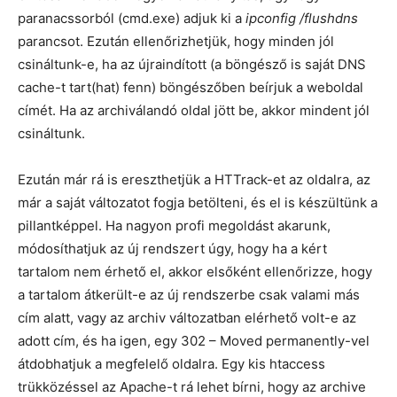
paranacssorból (cmd.exe) adjuk ki a
ipconfig /flushdns
parancsot. Ezután ellenőrizhetjük, hogy minden jól
csináltunk-e, ha az újraindított (a böngésző is saját DNS
cache-t tart(hat) fenn) böngészőben beírjuk a weboldal
címét. Ha az archiválandó oldal jött be, akkor mindent jól
csináltunk.
Ezután már rá is ereszthetjük a HTTrack-et az oldalra, az
már a saját változatot fogja betölteni, és el is készültünk a
pillantképpel. Ha nagyon profi megoldást akarunk,
módosíthatjuk az új rendszert úgy, hogy ha a kért
tartalom nem érhető el, akkor elsőként ellenőrizze, hogy
a tartalom átkerült-e az új rendszerbe csak valami más
cím alatt, vagy az archiv változatban elérhető volt-e az
adott cím, és ha igen, egy 302 – Moved permanently-vel
átdobhatjuk a megfelelő oldalra. Egy kis htaccess
trükközéssel az Apache-t rá lehet bírni, hogy az archive