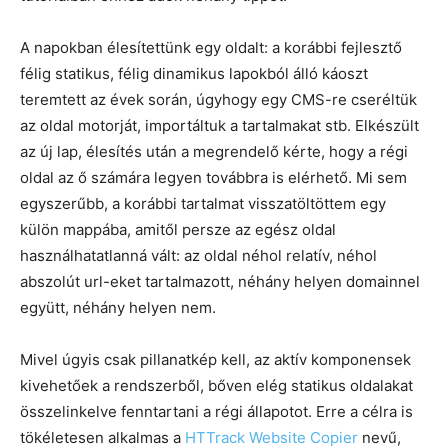
A napokban élesítettünk egy oldalt: a korábbi fejlesztő
félig statikus, félig dinamikus lapokból álló káoszt
teremtett az évek során, úgyhogy egy CMS-re cseréltük
az oldal motorját, importáltuk a tartalmakat stb. Elkészült
az új lap, élesítés után a megrendelő kérte, hogy a régi
oldal az ő számára legyen továbbra is elérhető. Mi sem
egyszerűbb, a korábbi tartalmat visszatöltöttem egy
külön mappába, amitől persze az egész oldal
használhatatlanná vált: az oldal néhol relatív, néhol
abszolút url-eket tartalmazott, néhány helyen domainnel
együtt, néhány helyen nem.
Mivel úgyis csak pillanatkép kell, az aktív komponensek
kivehetőek a rendszerből, bőven elég statikus oldalakat
összelinkelve fenntartani a régi állapotot. Erre a célra is
tökéletesen alkalmas a
HTTrack Website Copier
nevű,