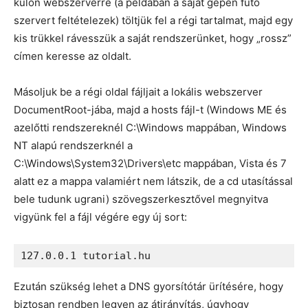
külön webszerverre (a példában a saját gépen futó
szervert feltételezek) töltjük fel a régi tartalmat, majd egy
kis trükkel rávesszük a saját rendszerünket, hogy „rossz”
címen keresse az oldalt.
Másoljuk be a régi oldal fájljait a lokális webszerver
DocumentRoot-jába, majd a hosts fájl-t (Windows ME és
azelőtti rendszereknél C:\Windows mappában, Windows
NT alapú rendszerknél a
C:\Windows\System32\Drivers\etc mappában, Vista és 7
alatt ez a mappa valamiért nem látszik, de a cd utasítással
bele tudunk ugrani) szövegszerkesztővel megnyitva
vigyünk fel a fájl végére egy új sort:
Ezután szükség lehet a DNS gyorsítótár ürítésére, hogy
biztosan rendben legyen az átirányítás, úgyhogy