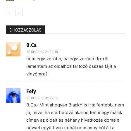
3 HOZZÁSZÓLÁS
B.Cs.
2010-02-19 At 22:18
nem egyszerűbb, ha egyszerűen ftp-ről
lementem az oldalhoz tartozó összes fájlt a
vinyómra?
Fefy
2010-02-19 At 22:38
B.Cs.: Mint ahogyan BlackY is írta fentebb, nem
jó, mivel ha elérhetővé akarod tenni egy másik
címen az oldalt és néhány hivatkozás domain
névvel együtt van (tehát nem annyiból áll a