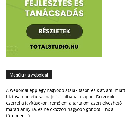
Megújult a weboldal
A weboldal épp egy nagyobb átalakításon esik át, ami miatt
biztosan belefutsz majd 1-1 hibába a lapon. Dolgozok
ezerrel a javításokon, remélem a tartalom azért élvezhető
marad annyira, ez ne okozzon nagyobb gondot. Thx a
türelmed. :)