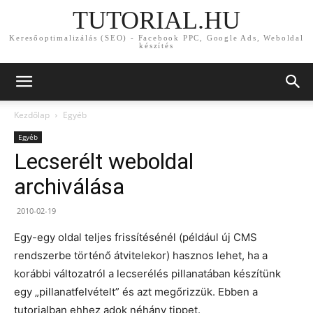
TUTORIAL.HU
Keresőoptimalizálás (SEO) - Facebook PPC, Google Ads, Weboldal
készítés
Kezdőlap
Egyéb
Egyéb
Lecserélt weboldal
archiválása
2010-02-19
Egy-egy oldal teljes frissítésénél (például új CMS
rendszerbe történő átvitelekor) hasznos lehet, ha a
korábbi változatról a lecserélés pillanatában készítünk
egy „pillanatfelvételt” és azt megőrizzük. Ebben a
tutorialban ehhez adok néhány tippet.