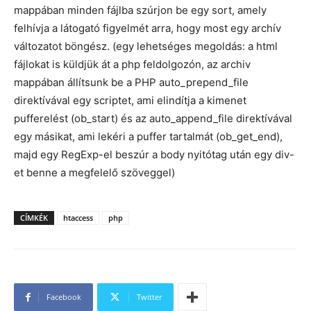
mappában minden fájlba szúrjon be egy sort, amely
felhívja a látogató figyelmét arra, hogy most egy archív
változatot böngész. (egy lehetséges megoldás: a html
fájlokat is küldjük át a php feldolgozón, az archiv
mappában állítsunk be a PHP auto_prepend_file
direktívával egy scriptet, ami elindítja a kimenet
pufferelést (ob_start) és az auto_append_file direktívával
egy másikat, ami lekéri a puffer tartalmát (ob_get_end),
majd egy RegExp-el beszúr a body nyitótag után egy div-
et benne a megfelelő szöveggel)
CÍMKÉK
htaccess
php
Facebook
Twitter