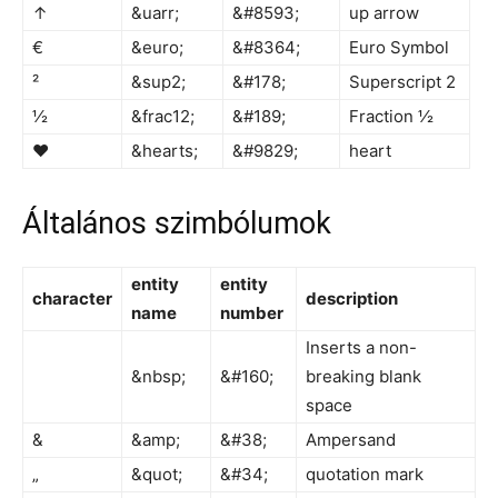
↑
&uarr;
&#8593;
up arrow
€
&euro;
&#8364;
Euro Symbol
²
&sup2;
&#178;
Superscript 2
½
&frac12;
&#189;
Fraction ½
♥
&hearts;
&#9829;
heart
Általános szimbólumok
entity
entity
character
description
name
number
Inserts a non-
&nbsp;
&#160;
breaking blank
space
&
&amp;
&#38;
Ampersand
„
&quot;
&#34;
quotation mark