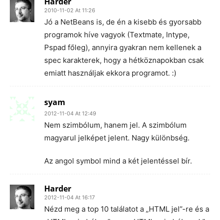
Harder
2010-11-02 At 11:26
Jó a NetBeans is, de én a kisebb és gyorsabb
programok híve vagyok (Textmate, Intype,
Pspad főleg), annyira gyakran nem kellenek a
spec karakterek, hogy a hétköznapokban csak
emiatt használjak ekkora programot. :)
syam
2012-11-04 At 12:49
Nem szimbólum, hanem jel. A szimbólum
magyarul jelképet jelent. Nagy különbség.
Az angol symbol mind a két jelentéssel bír.
Harder
2012-11-04 At 16:17
Nézd meg a top 10 találatot a „HTML jel”-re és a