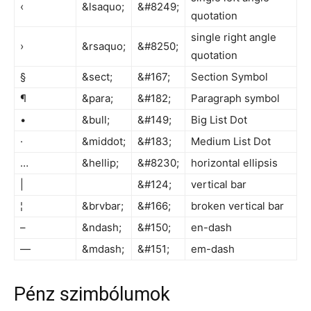
‹
&lsaquo;
&#8249;
quotation
single right angle
›
&rsaquo;
&#8250;
quotation
§
&sect;
&#167;
Section Symbol
¶
&para;
&#182;
Paragraph symbol
•
&bull;
&#149;
Big List Dot
·
&middot;
&#183;
Medium List Dot
…
&hellip;
&#8230;
horizontal ellipsis
|
&#124;
vertical bar
¦
&brvbar;
&#166;
broken vertical bar
–
&ndash;
&#150;
en-dash
—
&mdash;
&#151;
em-dash
Pénz szimbólumok