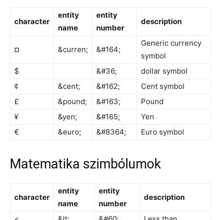
entity
entity
character
description
name
number
Generic currency
¤
&curren;
&#164;
symbol
$
&#36;
dollar symbol
¢
&cent;
&#162;
Cent symbol
£
&pound;
&#163;
Pound
¥
&yen;
&#165;
Yen
€
&euro;
&#8364;
Euro symbol
Matematika szimbólumok
entity
entity
character
description
name
number
<
&lt;
&#60;
Less than