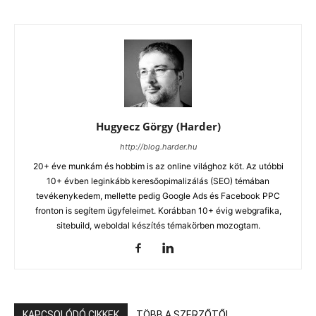
Hugyecz Görgy (Harder)
http://blog.harder.hu
20+ éve munkám és hobbim is az online világhoz köt. Az utóbbi
10+ évben leginkább keresőopimalizálás (SEO) témában
tevékenykedem, mellette pedig Google Ads és Facebook PPC
fronton is segítem ügyfeleimet. Korábban 10+ évig webgrafika,
sitebuild, weboldal készítés témakörben mozogtam.
KAPCSOLÓDÓ CIKKEK
TÖBB A SZERZŐTŐL