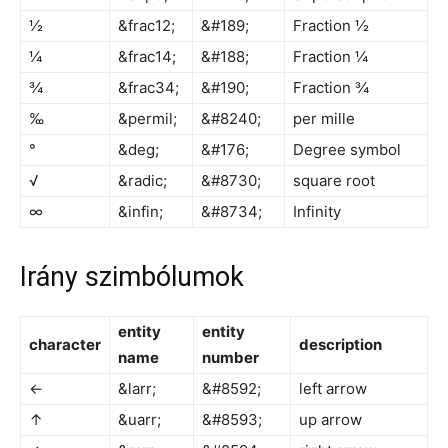
½
&frac12;
&#189;
Fraction ½
¼
&frac14;
&#188;
Fraction ¼
¾
&frac34;
&#190;
Fraction ¾
‰
&permil;
&#8240;
per mille
°
&deg;
&#176;
Degree symbol
√
&radic;
&#8730;
square root
∞
&infin;
&#8734;
Infinity
Irány szimbólumok
entity
entity
character
description
name
number
←
&larr;
&#8592;
left arrow
↑
&uarr;
&#8593;
up arrow