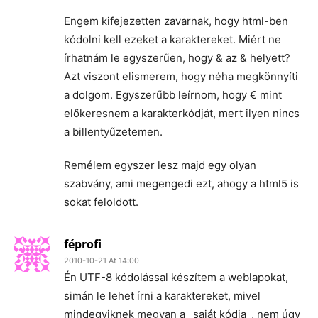
Engem kifejezetten zavarnak, hogy html-ben
kódolni kell ezeket a karaktereket. Miért ne
írhatnám le egyszerűen, hogy & az & helyett?
Azt viszont elismerem, hogy néha megkönnyíti
a dolgom. Egyszerűbb leírnom, hogy € mint
előkeresnem a karakterkódját, mert ilyen nincs
a billentyűzetemen.
Remélem egyszer lesz majd egy olyan
szabvány, ami megengedi ezt, ahogy a html5 is
sokat feloldott.
féprofi
2010-10-21 At 14:00
Én UTF-8 kódolással készítem a weblapokat,
simán le lehet írni a karaktereket, mivel
mindegyiknek megvan a _saját kódja_, nem úgy