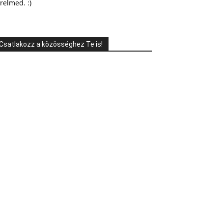
relmed. :)
Csatlakozz a közösséghez Te is!