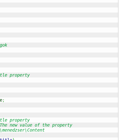
e
;
title
)