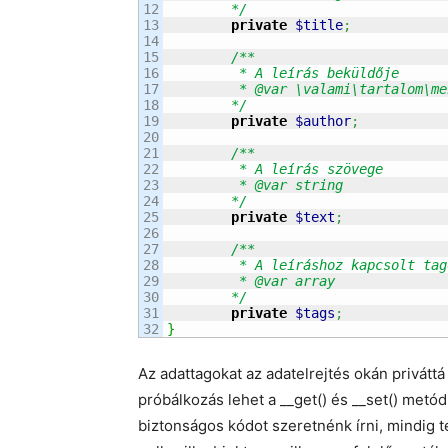
12

	*/
13

private
$title
;
14

15

/**

16

	 * A leírás beküldője

17

	 * @var \valami\tartalom\menedzser\felhasznaloKezeles\Felhasznalo

18

	*/
19

private
$author
;
20

21

/**

22

	 * A leírás szövege

23

	 * @var string

24

	*/
25

private
$text
;
26

27

/**

28

	 * A leíráshoz kapcsolt tagok

29

	 * @var array

30

	*/
31

private
$tags
;
}
Az adattagokat az adatelrejtés okán priváttá 
próbálkozás lehet a __get() és __set() metó
biztonságos kódot szeretnénk írni, mindig 