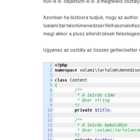
null-e ill. objektum-e ill. a megfelelő osztá
Azonban ha biztosra tudjuk, hogy az author
\valami\tartalom\menedzser\felhasznaloKeze
meg) akkor a plusz ellenőrzések felesleges
Ugyanez az osztály az összes getter/setter
1

<?php
2

namespace
 valami\tartalom\menedzse
3

4

class
5

{
6

/**

7

	 * A leírás címe

8

	 * @var string

9

	*/
10

private
$title
;
11

12

/**

13

	 * A leírás beküldője

14

	 * @var \valami\tartalom\menedzser\felhasznaloKezeles\Felhasznalo

15

	*/
16

private
$author
;