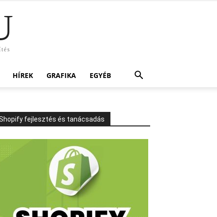
U
ítés
HÍREK
GRAFIKA
EGYÉB
Shopify fejlesztés és tanácsadás