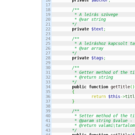
17

18

/**

19

	 * A leírás szövege

20

	 * @var string

21

	*/
22

private
$text
;
23

24

/**

25

	 * A leíráshoz kapcsolt tagok

26

	 * @var array

27

	*/
28

private
$tags
;
29

30

/**

31

	 * Getter method of the title property

32

	 * @return string

33

	*/
34

public
function
 getTitle
(
)
35

{
36

return
$this
->
titl
37

}
38

39

/**

40

	 * Setter method of the title property

41

	 * @param string $value - The new value of the property

42

	 * @return valami\tartalom\menedzser\Content

43

	*/
44

public
function
 setTitle
(
$