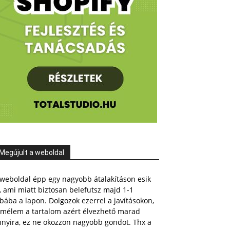
Megújult a weboldal
weboldal épp egy nagyobb átalakításon esik
, ami miatt biztosan belefutsz majd 1-1
bába a lapon. Dolgozok ezerrel a javításokon,
emélem a tartalom azért élvezhető marad
nnyira, ez ne okozzon nagyobb gondot. Thx a