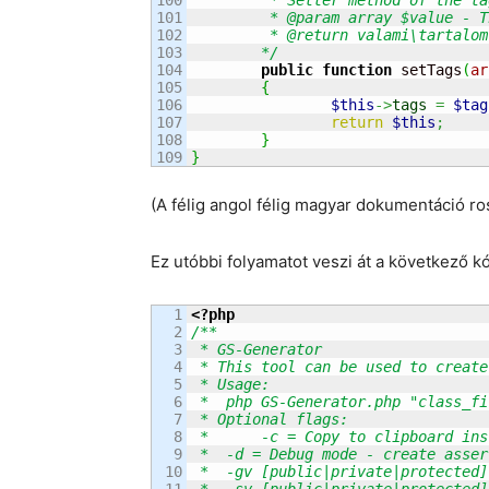
101

	 * @param array $value - The new value of the property

102

	 * @return valami\tartalom\menedzser\Content

103

	*/
104

public
function
 setTags
(
ar
105

{
106

$this
->
tags
=
$tag
107

return
$this
;
108

}
}
(A félig angol félig magyar dokumentáció ros
Ez utóbbi folyamatot veszi át a következő k
1

<?php
2

/**

3

 * GS-Generator

4

 * This tool can be used to create
5

 * Usage:

6

 *  php GS-Generator.php "class_fi
7

 * Optional flags:

8

 * 	-c = Copy to clipboard instead of printing to file (Windows only, requires MS Word)

9

 *  -d = Debug mode - create asser
10

 *  -gv [public|private|protected]