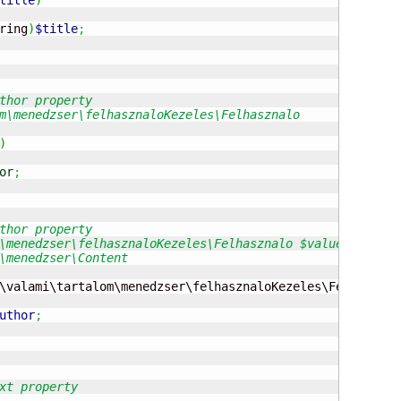
ring
)
$title
;
)
or
;
\valami\tartalom\menedzser\felhasznaloKezeles\Felhasznal
uthor
;