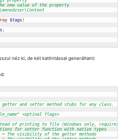
ray
$tags
)
s
;
szul néz ki, de két kattintással generáltam)
ód:
 getter and setter method stubs for any class.

le_name" <optinal flags>

tions for setter function with native types

 = The visibility of the getter methods
