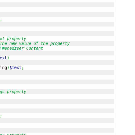
;
ext
)
ing
)
$text
;
;