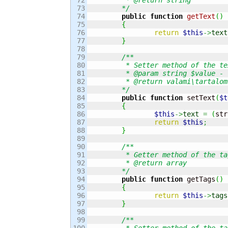
73

	*/
74

public
function
getText
(
)
75

{
76

return
$this
->
text
77

}
78

79

/**

80

	 * Setter method of the text property

81

	 * @param string $value - The new value of the property

82

	 * @return valami\tartalom\menedzser\Content

83

	*/
84

public
function
 setText
(
$t
85

{
86

$this
->
text
=
(
str
87

return
$this
;
88

}
89

90

/**

91

	 * Getter method of the tags property

92

	 * @return array

93

	*/
94

public
function
 getTags
(
)
95

{
96

return
$this
->
tags
97

}
98

99

/**

100

	 * Setter method of the tags property
