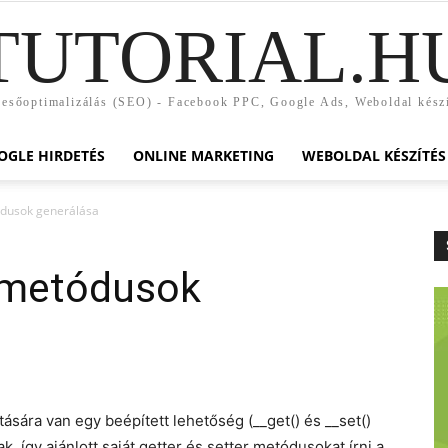
TUTORIAL.H
esőoptimalizálás (SEO) - Facebook PPC, Google Ads, Weboldal kész
OGLE HIRDETÉS
ONLINE MARKETING
WEBOLDAL KÉSZÍTÉS
ódusok generálása
r metódusok
sára van egy beépített lehetőség (__get() és __set()
 így ajánlott saját getter és setter metódusokat írni a