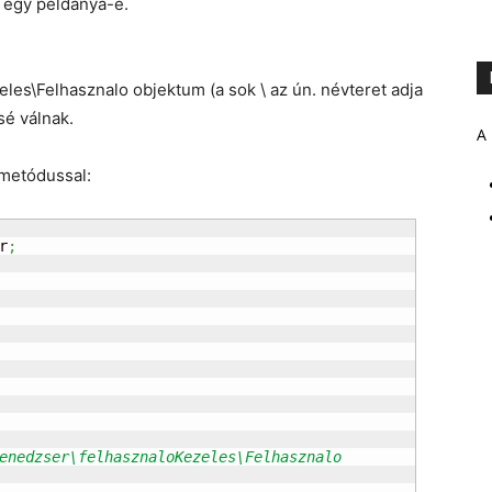
ly egy példánya-e.
les\Felhasznalo objektum (a sok \ az ún. névteret adja
sé válnak.
A 
 metódussal:
r
;