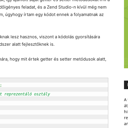
időigényes feladat, és a Zend Studio-n kívül még nem
em, úgyhogy írtam egy kódot ennek a folyamatnak az
knak lesz hasznos, viszont a kódolás gyorsítására
szer alatt fejlesztőknek is.
ra, hogy mit értek getter és setter metódusok alatt,
;
t reprezentáló osztály

A 
át
hi
r
a