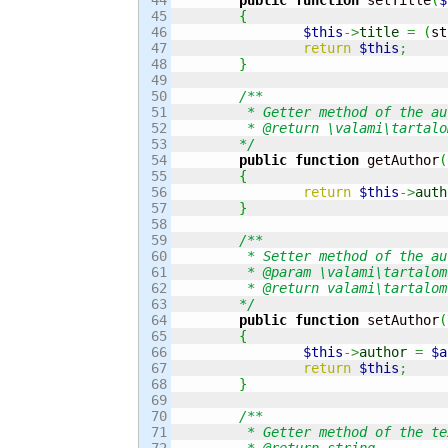
45

{
46

$this
->
title
=
(
st
47

return
$this
;
48

}
49

50

/**

51

	 * Getter method of the author property

52

	 * @return \valami\tartalom\menedzser\felhasznaloKezeles\Felhasznalo

53

	*/
54

public
function
 getAuthor
(
55

{
56

return
$this
->
auth
57

}
58

59

/**

60

	 * Setter method of the author property

61

	 * @param \valami\tartalom\menedzser\felhasznaloKezeles\Felhasznalo $value - The new value of the property

62

	 * @return valami\tartalom\menedzser\Content

63

	*/
64

public
function
 setAuthor
(
65

{
66

$this
->
author
=
$a
67

return
$this
;
68

}
69

70

/**

71

	 * Getter method of the text property

72

	 * @return string
