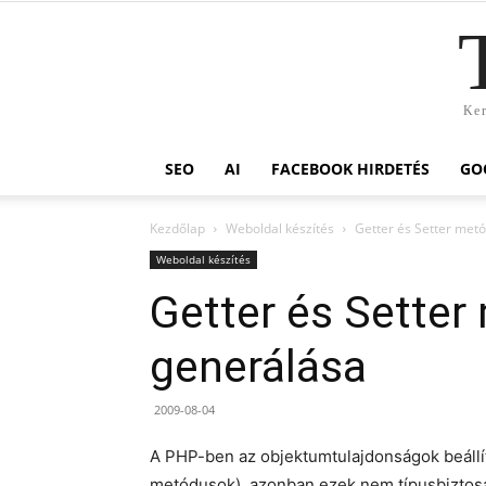
Ker
SEO
AI
FACEBOOK HIRDETÉS
GO
Kezdőlap
Weboldal készítés
Getter és Setter met
Weboldal készítés
Getter és Sette
generálása
2009-08-04
A PHP-ben az objektumtulajdonságok beállítá
metódusok), azonban ezek nem típusbiztosak,