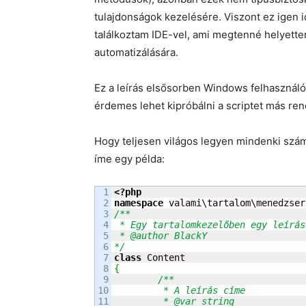
tulajdonságok kezelésére. Viszont ez igen 
találkoztam IDE-vel, ami megtenné helyett
automatizálására.
Ez a leírás elsősorben Windows felhasználó
érdemes lehet kipróbálni a scriptet más rend
Hogy teljesen világos legyen mindenki számá
íme egy példa:
1

<?php
2

namespace
 valami\tartalom\menedzser
3

/**

4

 * Egy tartalomkezelőben egy leírás
5

 * @author BlackY

6

*/
7

class
8

{
9

/**

10

	 * A leírás címe

11

	 * @var string
