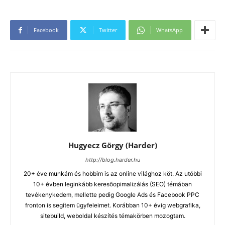
Facebook
Twitter
WhatsApp
Hugyecz Görgy (Harder)
http://blog.harder.hu
20+ éve munkám és hobbim is az online világhoz köt. Az utóbbi
10+ évben leginkább keresőopimalizálás (SEO) témában
tevékenykedem, mellette pedig Google Ads és Facebook PPC
fronton is segítem ügyfeleimet. Korábban 10+ évig webgrafika,
sitebuild, weboldal készítés témakörben mozogtam.