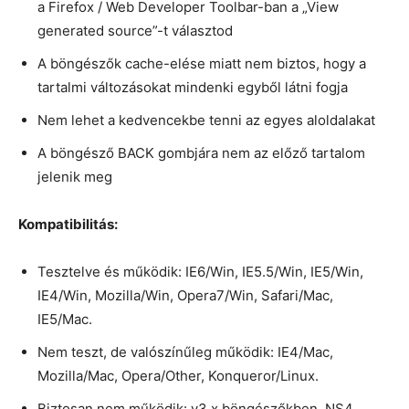
a Firefox / Web Developer Toolbar-ban a „View
generated source”-t választod
A böngészők cache-elése miatt nem biztos, hogy a
tartalmi változásokat mindenki egyből látni fogja
Nem lehet a kedvencekbe tenni az egyes aloldalakat
A böngésző BACK gombjára nem az előző tartalom
jelenik meg
Kompatibilitás:
Tesztelve és működik: IE6/Win, IE5.5/Win, IE5/Win,
IE4/Win, Mozilla/Win, Opera7/Win, Safari/Mac,
IE5/Mac.
Nem teszt, de valószínűleg működik: IE4/Mac,
Mozilla/Mac, Opera/Other, Konqueror/Linux.
Biztosan nem működik: v3.x böngészőkben, NS4,