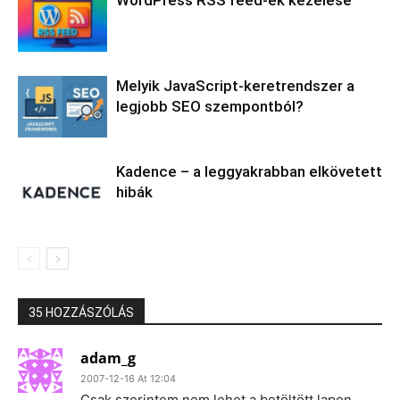
WordPress RSS feed-ek kezelése
Melyik JavaScript-keretrendszer a
legjobb SEO szempontból?
Kadence – a leggyakrabban elkövetett
hibák
35 HOZZÁSZÓLÁS
adam_g
2007-12-16 At 12:04
Csak szerintem nem lehet a betöltött lapon