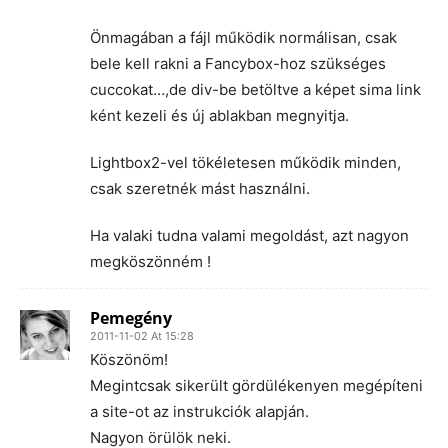
Önmagában a fájl működik normálisan, csak
bele kell rakni a Fancybox-hoz szükséges
cuccokat…,de div-be betöltve a képet sima link
ként kezeli és új ablakban megnyitja.
Lightbox2-vel tökéletesen működik minden,
csak szeretnék mást használni.
Ha valaki tudna valami megoldást, azt nagyon
megköszönném !
Pemegény
2011-11-02 At 15:28
Köszönöm!
Megintcsak sikerült gördülékenyen megépíteni
a site-ot az instrukciók alapján.
Nagyon örülök neki.