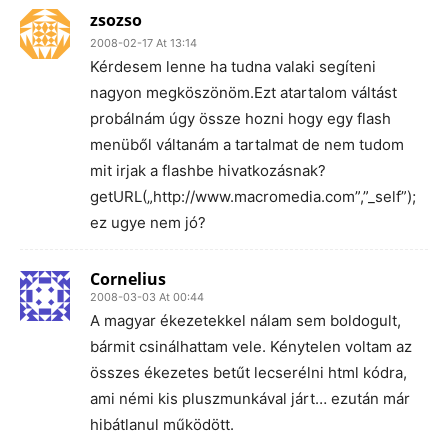
zsozso
2008-02-17 At 13:14
Kérdesem lenne ha tudna valaki segíteni
nagyon megköszönöm.Ezt atartalom váltást
probálnám úgy össze hozni hogy egy flash
menüből váltanám a tartalmat de nem tudom
mit irjak a flashbe hivatkozásnak?
getURL(„http://www.macromedia.com”,”_self”);
ez ugye nem jó?
Cornelius
2008-03-03 At 00:44
A magyar ékezetekkel nálam sem boldogult,
bármit csinálhattam vele. Kénytelen voltam az
összes ékezetes betűt lecserélni html kódra,
ami némi kis pluszmunkával járt… ezután már
hibátlanul működött.