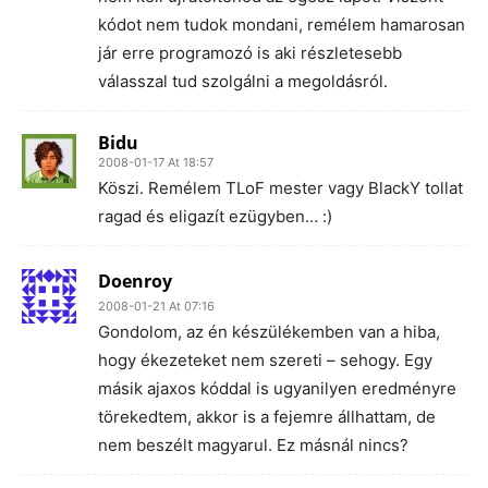
kódot nem tudok mondani, remélem hamarosan
jár erre programozó is aki részletesebb
válasszal tud szolgálni a megoldásról.
Bidu
2008-01-17 At 18:57
Köszi. Remélem TLoF mester vagy BlackY tollat
ragad és eligazít ezügyben… :)
Doenroy
2008-01-21 At 07:16
Gondolom, az én készülékemben van a hiba,
hogy ékezeteket nem szereti – sehogy. Egy
másik ajaxos kóddal is ugyanilyen eredményre
törekedtem, akkor is a fejemre állhattam, de
nem beszélt magyarul. Ez másnál nincs?