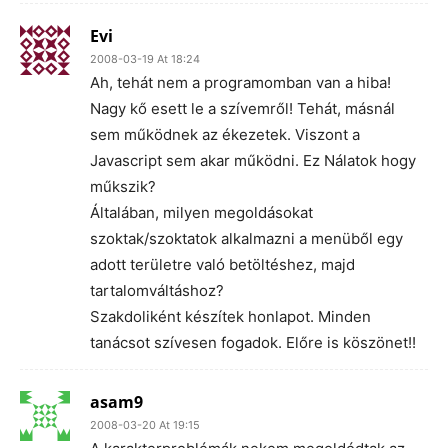
Evi
2008-03-19 At 18:24
Ah, tehát nem a programomban van a hiba!
Nagy kő esett le a szívemről! Tehát, másnál
sem működnek az ékezetek. Viszont a
Javascript sem akar működni. Ez Nálatok hogy
műkszik?
Általában, milyen megoldásokat
szoktak/szoktatok alkalmazni a menüből egy
adott területre való betöltéshez, majd
tartalomváltáshoz?
Szakdoliként készítek honlapot. Minden
tanácsot szívesen fogadok. Előre is köszönet!!
asam9
2008-03-20 At 19:15