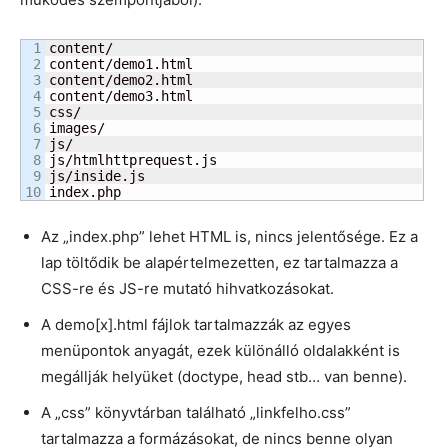
1

content/

2

content/demo1.html

3

content/demo2.html

4

content/demo3.html

5

css/

6

images/

7

js/

8

js/htmlhttprequest.js

9

js/inside.js

index.php
Az „index.php” lehet HTML is, nincs jelentősége. Ez a
lap töltődik be alapértelmezetten, ez tartalmazza a
CSS-re és JS-re mutató hihvatkozásokat.
A demo[x].html fájlok tartalmazzák az egyes
menüpontok anyagát, ezek különálló oldalakként is
megállják helyüket (doctype, head stb… van benne).
A „css” könyvtárban található „linkfelho.css”
tartalmazza a formázásokat, de nincs benne olyan