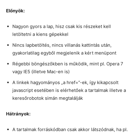
Előnyök:
Nagyon gyors a lap, hisz csak kis részeket kell
letöltetni a kiens gépekkel
Nincs lapbetöltés, nincs villanás kattintás után,
gyakorlatilag egyből megjelenik a kért menüpont
Régebbi böngészőkben is működik, mint pl. Opera 7
vagy IE5 (illetve Mac-en is)
A linkek hagyományos „a href=”-ek, így kikapcsolt
javascript esetében is elérhetőek a tartalmak illetve a
keresőrobotok simán megtalálják
Hátrányok:
A tartalmak forráskódban csak akkor látszódnak, ha pl.