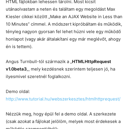
HTML fájlokban lehessen tárolni. Most kicsit
utánaolvastam a neten és találtam egy megoldást Max
Kiesler cikkei között „Make an AJAX Website in Less than
10 Minutes” címmel. A módszert kipróbáltam és működik,
tényleg nagyon gyorsan fel lehet húzni vele egy működő
honlapot (vagy akár általakítani egy már meglévőt, ahogy
én is tettem).
Angus Turnbull-tól származik a „
HTMLHttpRequest
v1.0beta3
„, mely kezdésnek szerintem teljesen jó, ha
ilyesmivel szeretnél foglalkozni.
Demo oldal:
http://www.tutorial.hu/webszerkesztes/htmlhttprequest/
Nézzük meg, hogy épül fel a demo oldal. A szerkezete
(csak azokat a fájlokat jelölöm, melyek most érdekesek a
működés szempontjából):