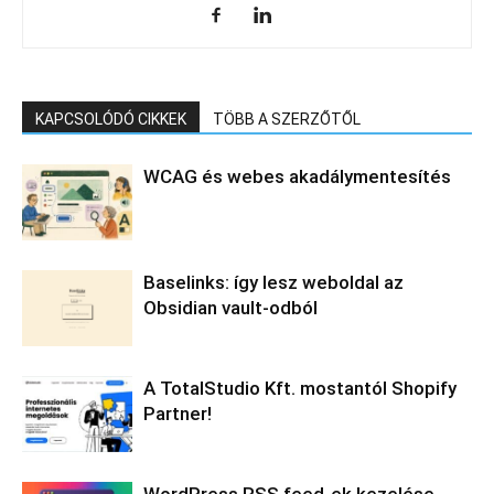
KAPCSOLÓDÓ CIKKEK
TÖBB A SZERZŐTŐL
WCAG és webes akadálymentesítés
Baselinks: így lesz weboldal az
Obsidian vault-odból
A TotalStudio Kft. mostantól Shopify
Partner!