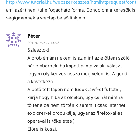
http://www.tutorial.hu/webszerkesztes/htmlhttprequest/con
ami azért nem túl elfogadható forma. Gondolom a keresők is í
végigmennek a weblap belső linkjein.
Péter
2011-01-05 At 15:08
Sziasztok!
A problémám nekem is az mint az előttem szóló
pár embernek, ha kapott azóta valaki választ
legyen oly kedves ossza meg velem is. A gond
a következő:
A betöltött lapon nem tudok .swf-et futtatni,
kiírja hogy hiba az oldalon, úgy csinál mintha
töltene de nem történik semmi ( csak internet
explorer-el produkálja, ugyanaz firefox-al és
operával is tökéletes )
Előre is köszi.