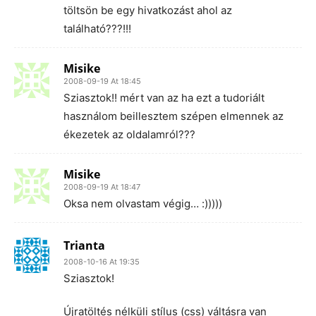
töltsön be egy hivatkozást ahol az
található???!!!
Misike
2008-09-19 At 18:45
Sziasztok!! mért van az ha ezt a tudoriált
használom beillesztem szépen elmennek az
ékezetek az oldalamról???
Misike
2008-09-19 At 18:47
Oksa nem olvastam végig… :)))))
Trianta
2008-10-16 At 19:35
Sziasztok!
Újratöltés nélküli stílus (css) váltásra van