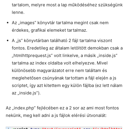
tartalom, melyre most a lap működéséhez szükségünk
lenne.
Az „images” könyvtár tartalma megint csak nem
érdekes, grafikai elemeket tartalmaz.
A „js” könyvtárban található 2 fájl tartalma viszont
fontos. Eredetileg az általam letöltött demokban csak a
„htmlhttprequest.js” volt linkelve, a másik „inside.js”
tartalma az index oldalba volt elhelyezve. Mivel
különösebb magyarázatot erre nem találtam és
meglehetősen csúnyának tartottam a fájl elején a js
scriptet, így azt kitettem egy külön fájlba (ez lett nálam
az „inside.js”).
Az „index.php” fejlécében ez a 2 sor az ami most fontos
nekünk, meg kell adni a js fájlok elérési útvonalát: