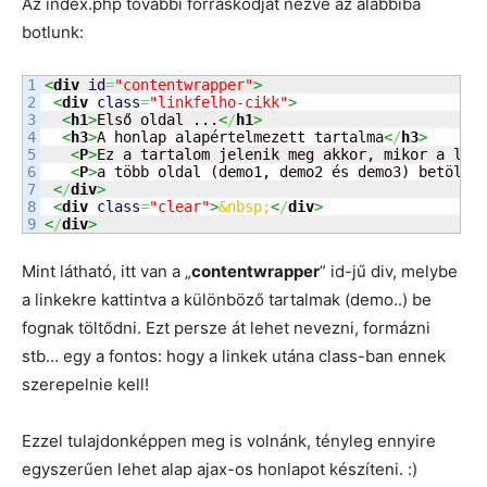
Az index.php további forráskódját nézve az alábbiba
botlunk:
1

<
div
id
=
"contentwrapper"
>
2

<
div
class
=
"linkfelho-cikk"
>
3

<
h1
>
Első oldal ...
<
/
h1
>
4

<
h3
>
A honlap alapértelmezett tartalma
<
/
h3
>
5

<
P
>
Ez a tartalom jelenik meg akkor, mikor a lap
6

<
P
>
a több oldal (demo1, demo2 és demo3) betölté
7

<
/
div
>
8

<
div
class
=
"clear"
>
&nbsp;
<
/
div
>
<
/
div
>
Mint látható, itt van a „
contentwrapper
” id-jű div, melybe
a linkekre kattintva a különböző tartalmak (demo..) be
fognak töltődni. Ezt persze át lehet nevezni, formázni
stb… egy a fontos: hogy a linkek utána class-ban ennek
szerepelnie kell!
Ezzel tulajdonképpen meg is volnánk, tényleg ennyire
egyszerűen lehet alap ajax-os honlapot készíteni. :)