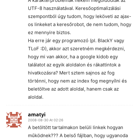
A karakterproblémák nekem megoldódtak az
UTF-8 használatával. Keresőoptimalizálási
szempontból úgy tudom, hogy leköveti az ajax-
os linkeket a keresőrobot, de nem tudom, hogy
ez mennyire biztos.
Ha erre jár egy programozó (pl. BlackY vagy
TLoF :D), akkor azt szeretném megkérdezni,
hogy mi van akkor, ha a google kidob egy
találatot az egyik aloldalon és rákattintok a
hivatkozásra? Mert sztem sajnos az fog
történni, hogy nem az index fog megnyílni és
beletöltve az adott aloldal, hanem csak az
aloldal.
amatyi
2008-08-30 At 02:26
A betöltött tartalmakon belüli linkek hogyan
működnek??? A belső fájlban, hogy ugyanoda