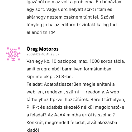
Igazából nem az volt a probléma! Én bénáztam
egy sort. Vagyis src helyett scr-t írtam és
akárhogy néztem csaknem tűnt fel. Szóval
tényleg jó ha az editorod szintaktikailag tud
ellenőrizni! :P
Öreg Motoros
2009-02-16 At 23:57
Van egy kb. 10 oszlopos, max. 1000 soros tábla,
amit programból bármilyen formátumban
kiprintelek pl. XLS-be.
Feladat: Adatbázisszerűen megjeleniteni a
web-en, rendezni, szűrni — readonly. A web-
tárhelyhez ftp-vel hozzáférek. Bérelt tárhelyen,
PHP-t és adatbáziskezelő nélkül megoldható-e
a feladat? Az AJAX mintha erről is szólna!?
Konkrét, megrendelt feladat, alvállakozásba
kiadó!