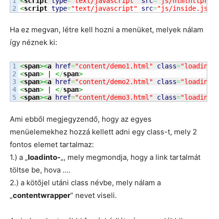
1

<
script
type
=
"text/javascript"
src
=
"js/htmlhttpreq
<
script
type
=
"text/javascript"
src
=
"js/inside.js"
>
Ha ez megvan, létre kell hozni a menüket, melyek nálam
így néznek ki:
1

<
span
><
a
href
=
"content/demo1.html"
class
=
"loadinto
2

<
span
>
 | 
<
/
span
>
3

<
span
><
a
href
=
"content/demo2.html"
class
=
"loadinto
4

<
span
>
 | 
<
/
span
>
<
span
><
a
href
=
"content/demo3.html"
class
=
"loadinto
Ami ebből megjegyzendő, hogy az egyes
menüelemekhez hozzá kellett adni egy class-t, mely 2
fontos elemet tartalmaz:
1.) a „
loadinto-
„, mely megmondja, hogy a link tartalmát
töltse be, hova ….
2.) a kötőjel utáni class névbe, mely nálam a
„
contentwrapper
” nevet viseli.