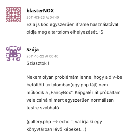
blasterNOX
2011-03-23 At 04:40
Ez a js kód egyszerűen iframe használatával
oldja meg a tartalom elhelyezését. :S
Szója
2011-10-22 At 00:40
Sziasztok !
Nekem olyan problémám lenne, hogy a div-be
betöltött tartalomban(egy php fájl) nem
működik a „FancyBox”. Képgalériát próbáltam
vele csinálni mert egyszerűen normálisan
testre szabható
(gallery.php –> echo ‘
‘; val írja ki egy
könyvtárban lévő képeket… )