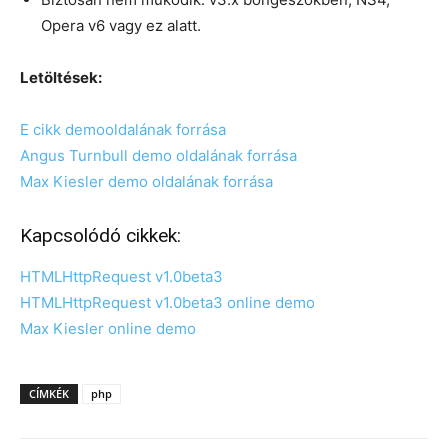
Opera v6 vagy ez alatt.
Letöltések:
E cikk demooldalának forrása
Angus Turnbull demo oldalának forrása
Max Kiesler demo oldalának forrása
Kapcsolódó cikkek:
HTMLHttpRequest v1.0beta3
HTMLHttpRequest v1.0beta3 online demo
Max Kiesler online demo
CÍMKÉK
php