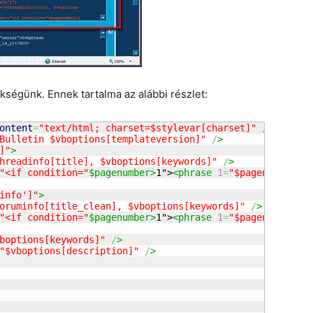
kségünk. Ennek tartalma az alábbi részlet:
ontent
=
"text/html; charset=$stylevar[charset]"
/
>
Bulletin $vboptions[templateversion]"
/
>
]"
>
hreadinfo[title], $vboptions[keywords]"
/
>
"<if condition="
$pagenumber>
1">
<phrase 
1
=
"$pagenumber"
>
$
info']"
>
oruminfo[title_clean], $vboptions[keywords]"
/
>
"<if condition="
$pagenumber>
1">
<phrase 
1
=
"$pagenumber"
>
$
boptions[keywords]"
/
>
"$vboptions[description]"
/
>