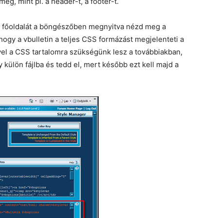
eg, mint pl. a header-t, a footer-t.
um főoldalát a böngészőben megnyitva nézd meg a
hogy a vbulletin a teljes CSS formázást megjelenteti a
vel a CSS tartalomra szükségünk lesz a továbbiakban,
 külön fájlba és tedd el, mert később ezt kell majd a