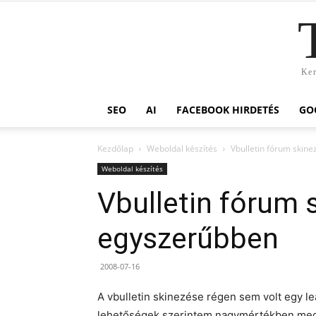
Ker
SEO
AI
FACEBOOK HIRDETÉS
GO
Kezdőlap
Weboldal készítés
Vbulletin fórum skin
Weboldal készítés
Vbulletin fórum 
egyszerűbben
2008-07-16
A vbulletin skinezése régen sem volt egy l
lehetőségek szerintem nagymértékben megn