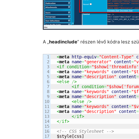
A „
headinclude
” részen lévő kódra lesz szü
1

<
meta
http-equiv
=
"Content-Type"
c
2

<
meta
name
=
"generator"
content
=
"v
3

<if condition
=
"$show['threadinfo'
4

<
meta
name
=
"keywords"
content
=
"$t
5

<
meta
name
=
"description"
content
=
6

<else 
/
>
7

<if condition
=
"$show['forum
8

<
meta
name
=
"keywords"
content
=
"$f
9

<
meta
name
=
"description"
content
=
10

<else 
/
>
11

<
meta
name
=
"keywords"
content
=
"$v
12

<
meta
name
=
"description"
content
=
13

<
/
if>
14

<
/
if>
15

16

<!-- CSS Stylesheet -->
17

  $style[css]
