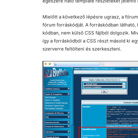
egészére ható template részleteket jeleníti m
Mielőtt a következő lépésre ugrasz, a fór
fórum forráskódját. A forráskódban látható, 
kódban, nem külső CSS fájlból dolgozik. Mi
így a forráskódból a CSS részt másold ki egy
szerverre feltölteni és szerkeszteni.