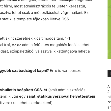
 férni, most adminisztrációs felületen keresztül,
asztva lehet csak a módosításokat végrehajtani. Ez
 statikus template fájlokban illetve CSS
tt skint szeretnék kicsit módosítani, 1-1
 írni, ez az admin felületes megoldás ideális lehet.
ást, színpalettából választva, kikattintgatva lehet a
nagyobb szabadságot kapni?
Erre is van persze
A 
vbulletin beépített CSS-ét
(amit adminisztrációs
át
teni) kiütni egy
saját, statikus verzióval helyettesíteni
hi
r
ftverekkel lehet szerkeszteni).
a