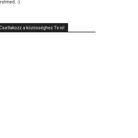
relmed. :)
Csatlakozz a közösséghez Te is!