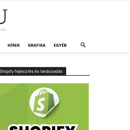
U
ítés
HÍREK
GRAFIKA
EGYÉB
Shopify fejlesztés és tanácsadás