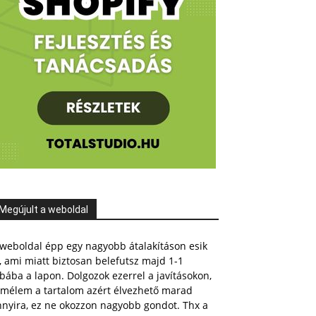
Megújult a weboldal
weboldal épp egy nagyobb átalakításon esik
, ami miatt biztosan belefutsz majd 1-1
bába a lapon. Dolgozok ezerrel a javításokon,
emélem a tartalom azért élvezhető marad
nnyira, ez ne okozzon nagyobb gondot. Thx a