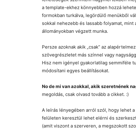
a template-ekhez könnyebben hozzá lehetett
formokban turkálva, legördülő menükből vál
sokkal nehezebb és lassabb folyamat, mint a
állományokban végzett munka.
Persze azoknak akik „csak” az alapértelmeze
szövegrészletet más színnel vagy nagysággal
Hisz nem igényel gyakorlatilag semmiféle tud
módosítani egyes beállításokat.
No de mi van azokkal, akik szeretnének 
megoldás, csak olvasd tovább a cikket. :)
A leírás lényegében arról szól, hogy lehet a
felületen keresztül lehet elérni és szerkesz
(amit viszont a szerveren, a megszokott szo