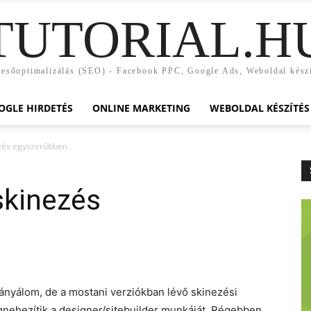
TUTORIAL.H
esőoptimalizálás (SEO) - Facebook PPC, Google Ads, Weboldal kész
OGLE HIRDETÉS
ONLINE MARKETING
WEBOLDAL KÉSZÍTÉS
ezés egyszerűbben
skinezés
eányálom, de a mostani verziókban lévő skinezési
ehezítik a designer/sitebuilder munkáját. Régebben