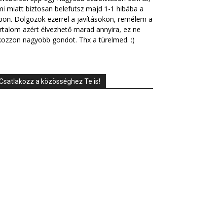
i miatt biztosan belefutsz majd 1-1 hibába a
pon. Dolgozok ezerrel a javításokon, remélem a
rtalom azért élvezhető marad annyira, ez ne
ozzon nagyobb gondot. Thx a türelmed. :)
Csatlakozz a közösséghez Te is!