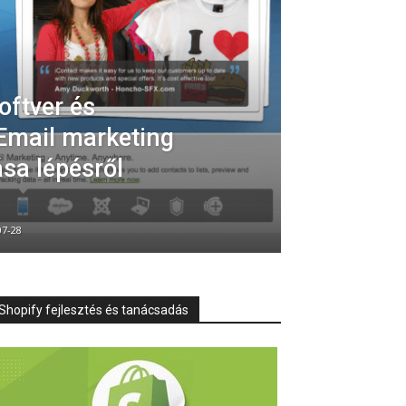
oftver és
 Email marketing
ása lépésről
07-28
Shopify fejlesztés és tanácsadás