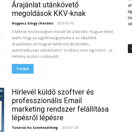
Árajánlat utánkövető
am
la
megoldások KKV-knak
ta
Hugyecz Görgy (Harder)
-
2026-05-16
ok
A Minner közösségben merült fel a kérdés: hogyan lehet
tudni, hogy az ügyfél megnyitotta-e az elküldött
árajánlatot, és hogyan lehet ezt diszkréten,
automatikusan utánkövetni? A válasz nem egyszerű – jó
néhány eszköz szóba jött...
Tovább
Hírlevél küldő szoftver és
professzionális Email
marketing rendszer felállítása
lépésről lépésre
Tutorial.hu Szerkesztőség
-
2010-07-28