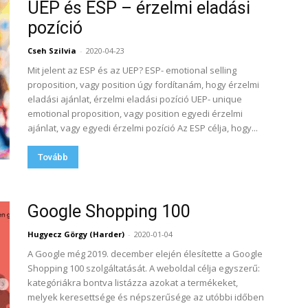
UEP és ESP – érzelmi eladási
pozíció
Cseh Szilvia
-
2020-04-23
Mit jelent az ESP és az UEP? ESP- emotional selling
proposition, vagy position úgy fordítanám, hogy érzelmi
eladási ajánlat, érzelmi eladási pozíció UEP- unique
emotional proposition, vagy position egyedi érzelmi
ajánlat, vagy egyedi érzelmi pozíció Az ESP célja, hogy...
Tovább
Google Shopping 100
Hugyecz Görgy (Harder)
-
2020-01-04
A Google még 2019. december elején élesítette a Google
Shopping 100 szolgáltatását. A weboldal célja egyszerű:
kategóriákra bontva listázza azokat a termékeket,
melyek keresettsége és népszerűsége az utóbbi időben