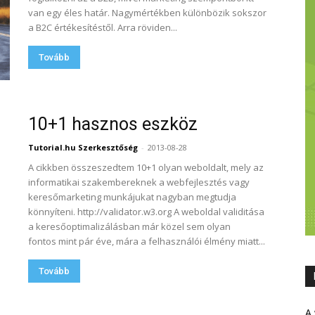
van egy éles határ. Nagymértékben különbözik sokszor
a B2C értékesítéstől. Arra röviden...
Tovább
10+1 hasznos eszköz
Tutorial.hu Szerkesztőség
-
2013-08-28
A cikkben összeszedtem 10+1 olyan weboldalt, mely az
informatikai szakembereknek a webfejlesztés vagy
keresőmarketing munkájukat nagyban megtudja
könnyíteni. http://validator.w3.org A weboldal validitása
a keresőoptimalizálásban már közel sem olyan
fontos mint pár éve, mára a felhasználói élmény miatt...
Tovább
A 