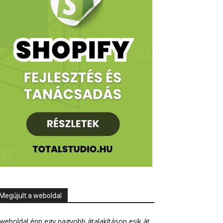
Megújult a weboldal
weboldal épp egy nagyobb átalakításon esik át,