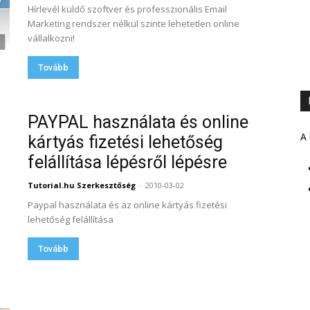
Hírlevél küldő szoftver és professzionális Email
Marketing rendszer nélkül szinte lehetetlen online
vállalkozni!
Tovább
PAYPAL használata és online
A 
kártyás fizetési lehetőség
felállítása lépésről lépésre
Tutorial.hu Szerkesztőség
-
2010-03-02
Paypal használata és az online kártyás fizetési
lehetőség felállítása
Tovább