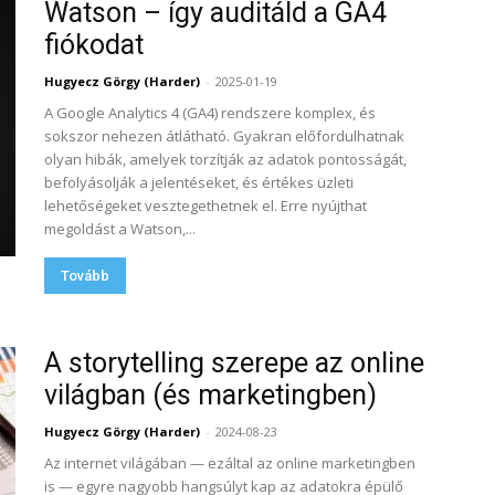
Watson – így auditáld a GA4
fiókodat
Hugyecz Görgy (Harder)
-
2025-01-19
A Google Analytics 4 (GA4) rendszere komplex, és
sokszor nehezen átlátható. Gyakran előfordulhatnak
olyan hibák, amelyek torzítják az adatok pontosságát,
befolyásolják a jelentéseket, és értékes üzleti
lehetőségeket vesztegethetnek el. Erre nyújthat
megoldást a Watson,...
Tovább
A storytelling szerepe az online
világban (és marketingben)
Hugyecz Görgy (Harder)
-
2024-08-23
Az internet világában — ezáltal az online marketingben
is — egyre nagyobb hangsúlyt kap az adatokra épülő