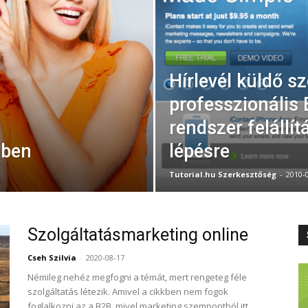
Hírlevél küldő sz
professzionális
rendszer felállít
-ben
lépésre
Tutorial.hu Szerkesztőség
-
2010-
Szolgáltatásmarketing online
Cseh Szilvia
-
2020-08-17
Némileg nehéz megfogni a témát, mert rengeteg féle
szolgáltatás létezik. Amivel a cikkben nem fogok
foglalkozni az a B2B, mivel marketing szempontból itt