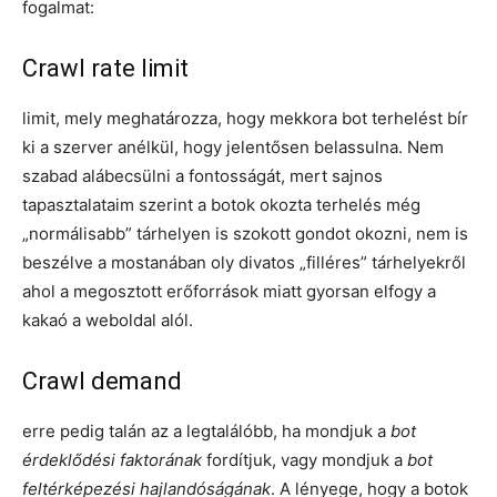
fogalmat:
Crawl rate limit
limit, mely meghatározza, hogy mekkora bot terhelést bír
ki a szerver anélkül, hogy jelentősen belassulna. Nem
szabad alábecsülni a fontosságát, mert sajnos
tapasztalataim szerint a botok okozta terhelés még
„normálisabb” tárhelyen is szokott gondot okozni, nem is
beszélve a mostanában oly divatos „filléres” tárhelyekről
ahol a megosztott erőforrások miatt gyorsan elfogy a
kakaó a weboldal alól.
Crawl demand
erre pedig talán az a legtalálóbb, ha mondjuk a
bot
érdeklődési faktorának
fordítjuk, vagy mondjuk a
bot
feltérképezési hajlandóságának
. A lényege, hogy a botok