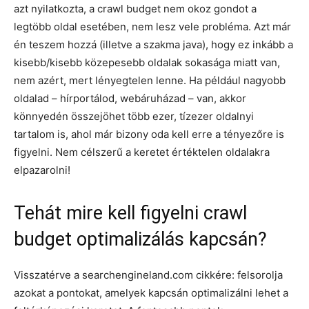
azt nyilatkozta, a crawl budget nem okoz gondot a
legtöbb oldal esetében, nem lesz vele probléma. Azt már
én teszem hozzá (illetve a szakma java), hogy ez inkább a
kisebb/kisebb közepesebb oldalak sokasága miatt van,
nem azért, mert lényegtelen lenne. Ha például nagyobb
oldalad – hírportálod, webáruházad – van, akkor
könnyedén összejöhet több ezer, tízezer oldalnyi
tartalom is, ahol már bizony oda kell erre a tényezőre is
figyelni. Nem célszerű a keretet értéktelen oldalakra
elpazarolni!
Tehát mire kell figyelni crawl
budget optimalizálás kapcsán?
Visszatérve a searchengineland.com cikkére: felsorolja
azokat a pontokat, amelyek kapcsán optimalizálni lehet a