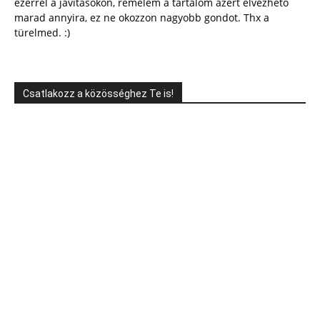
ezerrel a javításokon, remélem a tartalom azért élvezhető
marad annyira, ez ne okozzon nagyobb gondot. Thx a
türelmed. :)
Csatlakozz a közösséghez Te is!