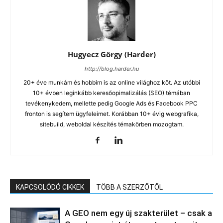
Hugyecz Görgy (Harder)
http://blog.harder.hu
20+ éve munkám és hobbim is az online világhoz köt. Az utóbbi
10+ évben leginkább keresőopimalizálás (SEO) témában
tevékenykedem, mellette pedig Google Ads és Facebook PPC
fronton is segítem ügyfeleimet. Korábban 10+ évig webgrafika,
sitebuild, weboldal készítés témakörben mozogtam.
KAPCSOLÓDÓ CIKKEK
TÖBB A SZERZŐTŐL
A GEO nem egy új szakterület – csak a