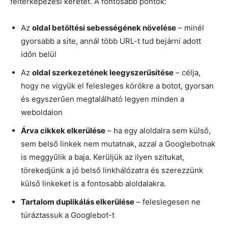
feltérképezési keretet. A fontosabb pontok:
Az
oldal betöltési sebességének növelése
– minél
gyorsabb a site, annál több URL-t tud bejárni adott
időn belül
Az
oldal szerkezetének leegyszerűsítése
– célja,
hogy ne vigyük el felesleges körökre a botot, gyorsan
és egyszerűen megtalálható legyen minden a
weboldalon
Árva cikkek elkerülése
– ha egy aloldalra sem külső,
sem belső linkek nem mutatnak, azzal a Googlebotnak
is meggyűlik a baja. Kerüljük az ilyen szitukat,
törekedjünk a jó belső linkhálózatra és szerezzünk
külső linkeket is a fontosabb aloldalakra.
Tartalom duplikálás elkerülése
– feleslegesen ne
túráztassuk a Googlebot-t