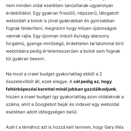
nem minden oldal esetében tanúsítanak ugyanolyan
érdeklődést. Egy gyakran frissülő, népszerű, látogatott
weboldalt a botok is jóval gyakrabban és gyorsabban
fognak felderíteni, megnézni hogy milyen újdonságok
vannak rajta. Egy újonnan induló és/vagy alacsony
forgalmú, gyenge minőségű, érdektelen tartalommal bíró
weboldalra pedig értelemeszerűen a botok sem fognak
túl gyakran beesni.
Na most a crawl budget gyakorlatilag ebből a 2
összetevőből áll, ezek elegye. A
cél pedig az, hogy
feltérképezési kerettel minél jobban gazdálkodjunk
,
hiszen a crawl budget így gyakorlatilag azon oldalaknak a
száma, amit a Googlebot bejár és indexel egy weboldal
esetében adott időegységen belül.
Azért a témához azt is hozzá kell tennem, hogy Gary Illés