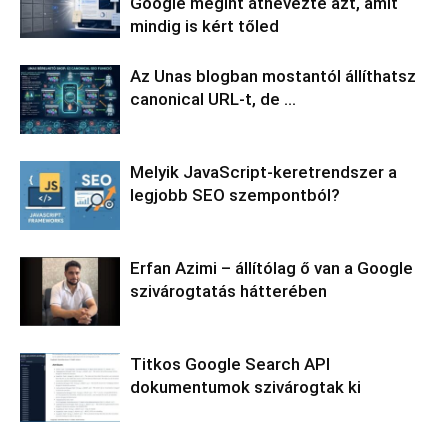
Google megint átnevezte azt, amit
mindig is kért tőled
Az Unas blogban mostantól állíthatsz
canonical URL-t, de …
Melyik JavaScript-keretrendszer a
legjobb SEO szempontból?
Erfan Azimi – állítólag ő van a Google
szivárogtatás hátterében
Titkos Google Search API
dokumentumok szivárogtak ki