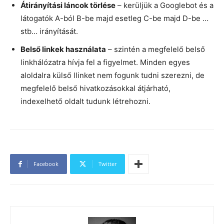
Átirányítási láncok törlése
– kerüljük a Googlebot és a
látogatók A-ból B-be majd esetleg C-be majd D-be …
stb… irányítását.
Belső linkek használata
– szintén a megfelelő belső
linkhálózatra hívja fel a figyelmet. Minden egyes
aloldalra külső llinket nem fogunk tudni szerezni, de
megfelelő belső hivatkozásokkal átjárható,
indexelhető oldalt tudunk létrehozni.
Facebook
Twitter