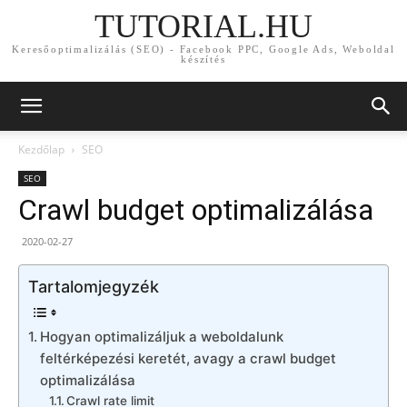
TUTORIAL.HU
Keresőoptimalizálás (SEO) - Facebook PPC, Google Ads, Weboldal
készítés
Kezdőlap
SEO
SEO
Crawl budget optimalizálása
2020-02-27
Tartalomjegyzék
Hogyan optimalizáljuk a weboldalunk
feltérképezési keretét, avagy a crawl budget
optimalizálása
Crawl rate limit