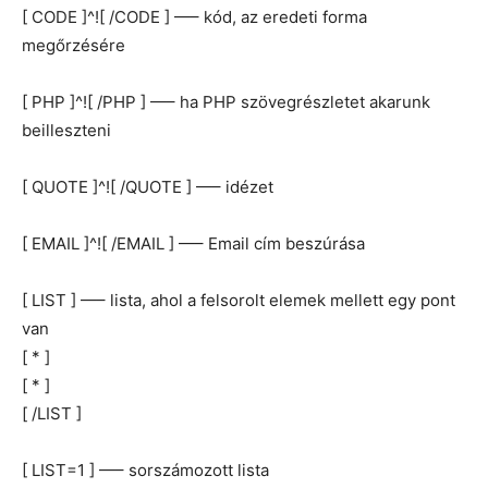
[ CODE ]^![ /CODE ] —– kód, az eredeti forma
megőrzésére
[ PHP ]^![ /PHP ] —– ha PHP szövegrészletet akarunk
beilleszteni
[ QUOTE ]^![ /QUOTE ] —– idézet
[ EMAIL ]^![ /EMAIL ] —– Email cím beszúrása
[ LIST ] —– lista, ahol a felsorolt elemek mellett egy pont
van
[ * ]
[ * ]
[ /LIST ]
[ LIST=1 ] —– sorszámozott lista