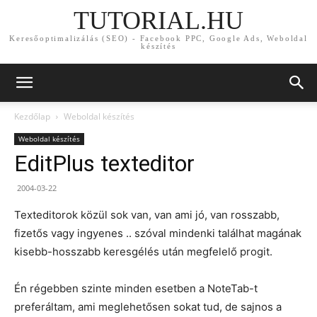
TUTORIAL.HU
Keresőoptimalizálás (SEO) - Facebook PPC, Google Ads, Weboldal
készítés
Kezdőlap
Weboldal készítés
Weboldal készítés
EditPlus texteditor
2004-03-22
Texteditorok közül sok van, van ami jó, van rosszabb,
fizetős vagy ingyenes .. szóval mindenki találhat magának
kisebb-hosszabb keresgélés után megfelelő progit.
Én régebben szinte minden esetben a NoteTab-t
preferáltam, ami meglehetősen sokat tud, de sajnos a