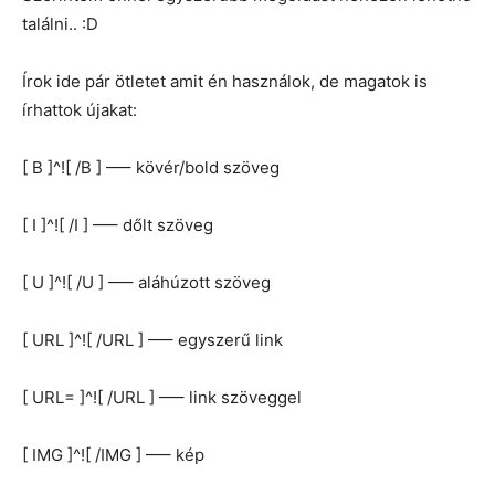
találni.. :D
Írok ide pár ötletet amit én használok, de magatok is
írhattok újakat:
[ B ]^![ /B ] —– kövér/bold szöveg
[ I ]^![ /I ] —– dőlt szöveg
[ U ]^![ /U ] —– aláhúzott szöveg
[ URL ]^![ /URL ] —– egyszerű link
[ URL= ]^![ /URL ] —– link szöveggel
[ IMG ]^![ /IMG ] —– kép