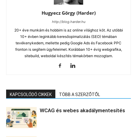
Hugyecz Görgy (Harder)
http://blog.harder.hu
20+ éve munkám és hobbim is az online világhoz köt. Az utóbbi
10+ évben leginkább keresőopimalizálás (SEO) témában
tevékenykedem, mellette pedig Google Ads és Facebook PPC
fronton is segítem ügyfeleimet. Korábban 10+ évig webgrafika,
sitebuild, weboldal készítés témakörben mozogtam.
KAPCSOLÓDÓ CIKKEK
TÖBB A SZERZŐTŐL
WCAG és webes akadálymentesítés