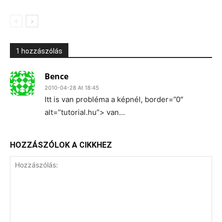
1 hozzászólás
Bence
2010-04-28 At 18:45
Itt is van probléma a képnél, border=”0″
alt=”tutorial.hu”> van…
HOZZÁSZÓLOK A CIKKHEZ