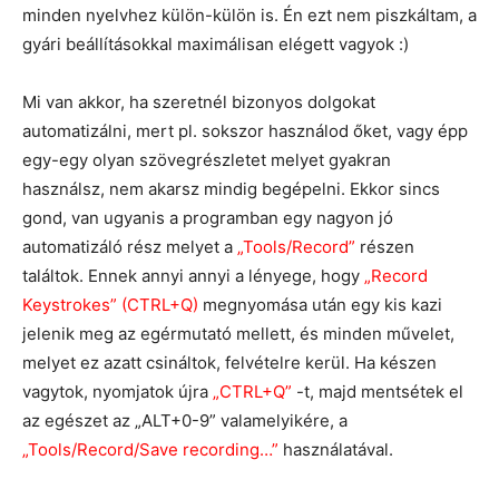
minden nyelvhez külön-külön is. Én ezt nem piszkáltam, a
gyári beállításokkal maximálisan elégett vagyok :)
Mi van akkor, ha szeretnél bizonyos dolgokat
automatizálni, mert pl. sokszor használod őket, vagy épp
egy-egy olyan szövegrészletet melyet gyakran
használsz, nem akarsz mindig begépelni. Ekkor sincs
gond, van ugyanis a programban egy nagyon jó
automatizáló rész melyet a
„Tools/Record”
részen
találtok. Ennek annyi annyi a lényege, hogy
„Record
Keystrokes” (CTRL+Q)
megnyomása után egy kis kazi
jelenik meg az egérmutató mellett, és minden művelet,
melyet ez azatt csináltok, felvételre kerül. Ha készen
vagytok, nyomjatok újra
„CTRL+Q”
-t, majd mentsétek el
az egészet az „ALT+0-9” valamelyikére, a
„Tools/Record/Save recording…”
használatával.