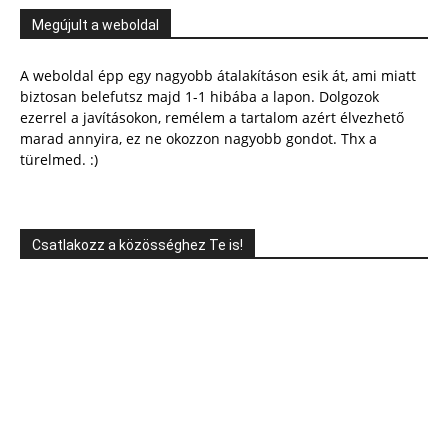
Megújult a weboldal
A weboldal épp egy nagyobb átalakításon esik át, ami miatt
biztosan belefutsz majd 1-1 hibába a lapon. Dolgozok
ezerrel a javításokon, remélem a tartalom azért élvezhető
marad annyira, ez ne okozzon nagyobb gondot. Thx a
türelmed. :)
Csatlakozz a közösséghez Te is!