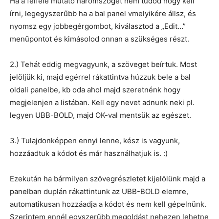
Ha a felfelé mutató háromszöget nem tudod hogy kell
írni, legegyszerűbb ha a bal panel vmelyikére állsz, és
nyomsz egy jobbegérgombot, kiválasztod a „Edit…”
menüpontot és kimásolod onnan a szükséges részt.
2.) Tehát eddig megvagyunk, a szöveget beírtuk. Most
jelöljük ki, majd egérrel rákattintva húzzuk bele a bal
oldali panelbe, kb oda ahol majd szeretnénk hogy
megjelenjen a listában. Kell egy nevet adnunk neki pl.
legyen UBB-BOLD, majd OK-val mentsük az egészet.
3.) Tulajdonképpen ennyi lenne, kész is vagyunk,
hozzáadtuk a kódot és már használhatjuk is. :)
Ezekután ha bármilyen szövegrészletet kijelölünk majd a
panelban duplán rákattintunk az UBB-BOLD elemre,
automatikusan hozzáadja a kódot és nem kell gépelnünk.
Szerintem ennél egyszerűbb megoldást nehezen lehetne