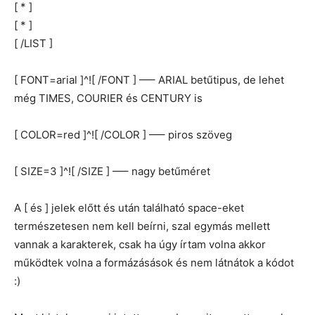
[ * ]
[ * ]
[ /LIST ]
[ FONT=arial ]^![ /FONT ] —– ARIAL betűtipus, de lehet
még TIMES, COURIER és CENTURY is
[ COLOR=red ]^![ /COLOR ] —– piros szöveg
[ SIZE=3 ]^![ /SIZE ] —– nagy betűméret
A [ és ] jelek előtt és után található space-eket
természetesen nem kell beírni, szal egymás mellett
vannak a karakterek, csak ha úgy írtam volna akkor
működtek volna a formázásások és nem látnátok a kódot
:)