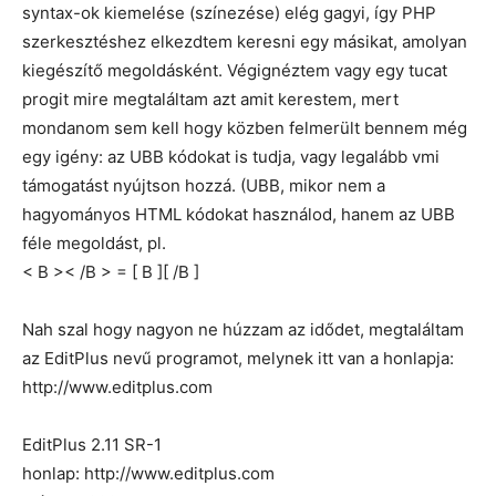
syntax-ok kiemelése (színezése) elég gagyi, így PHP
szerkesztéshez elkezdtem keresni egy másikat, amolyan
kiegészítő megoldásként. Végignéztem vagy egy tucat
progit mire megtaláltam azt amit kerestem, mert
mondanom sem kell hogy közben felmerült bennem még
egy igény: az UBB kódokat is tudja, vagy legalább vmi
támogatást nyújtson hozzá. (UBB, mikor nem a
hagyományos HTML kódokat használod, hanem az UBB
féle megoldást, pl.
< B >< /B > = [ B ][ /B ]
Nah szal hogy nagyon ne húzzam az idődet, megtaláltam
az EditPlus nevű programot, melynek itt van a honlapja:
http://www.editplus.com
EditPlus 2.11 SR-1
honlap: http://www.editplus.com