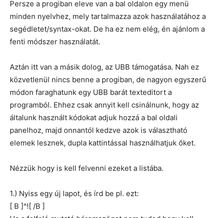
Persze a progiban eleve van a bal oldalon egy menü
minden nyelvhez, mely tartalmazza azok használatához a
segédletet/syntax-okat. De ha ez nem elég, én ajánlom a
fenti módszer használatát.
Aztán itt van a másik dolog, az UBB támogatása. Nah ez
közvetlenül nincs benne a progiban, de nagyon egyszerű
módon faraghatunk egy UBB barát texteditort a
programból. Ehhez csak annyit kell csinálnunk, hogy az
általunk használt kódokat adjuk hozzá a bal oldali
panelhoz, majd onnantól kedzve azok is választható
elemek lesznek, dupla kattintással használhatjuk őket.
Nézzük hogy is kell felvenni ezeket a listába.
1.) Nyiss egy új lapot, és írd be pl. ezt:
[ B ]^![ /B ]