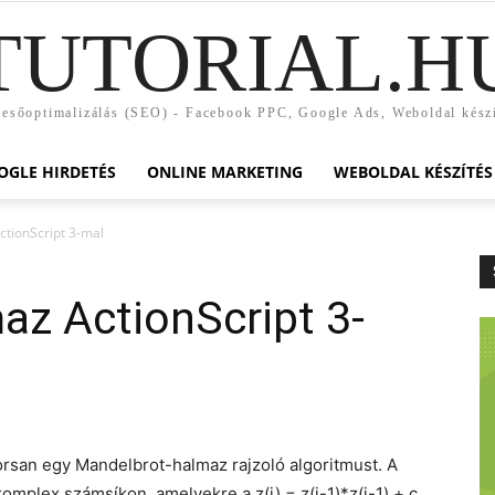
TUTORIAL.H
esőoptimalizálás (SEO) - Facebook PPC, Google Ads, Weboldal kész
OGLE HIRDETÉS
ONLINE MARKETING
WEBOLDAL KÉSZÍTÉS
tionScript 3-mal
az ActionScript 3-
yorsan egy Mandelbrot-halmaz rajzoló algoritmust. A
mplex számsíkon, amelyekre a z(i) = z(i-1)*z(i-1) + c