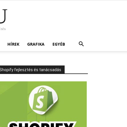
U
ítés
HÍREK
GRAFIKA
EGYÉB
Shopify fejlesztés és tanácsadás