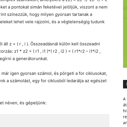
ket a pontokat simán feketével jelöljük, viszont a nem
rint színezzük, hogy milyen
gyorsan
tartanak a
leket lehet vele rajzolni, és a végtelenségig tudunk
ll z = ( r , i ). Összeadásnál külön kell összeadni
s: z1 * z2 = ( r1 , i1 )*( r2 , i2 ) = ( r1*r2 – i1*i2 ,
megírni a generátorunkat.
már igen gyorsan számol, és pörgeti a for ciklusokat,
nk a számolást, egy for ciklusból ledarálja az egészet
A 
et néven, és gépeljünk:
át
hi
r
a