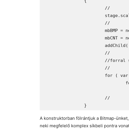
		{

			//

			stage.scaleMode = StageScaleMode.NO_SCALE;

			//

			mbBMP = new BitmapData( WTH , HTH , false , 0x000000 );

			mbCNT = new Bitmap( mbBMP );

			addChild( mbCNT );

			//

			//forral sokkal gyorsabb, mint do while-al

			//

			for ( var a:int = 0 ; a < WTH ; ++a )

				for ( var b:int = 0 ; b < HTH ; ++b )

					calcPoint( a , 
			//

A konstruktorban fölrántjuk a Bitmap-ünket,
neki megfelelő komplex síkbeli pontra vona