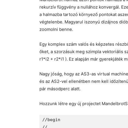
rekurzív függvény a nullához konvergál. Eze
a halmazba tartozó környező pontokat asze
végtelenbe. Magyarul iszonyú dizájnos dióbe
zoomolni benne.
Egy komplex szám valós és képzetes részből á
őket, a szorzásuk meg szimpla vektoriális szorzá
r1*i2 + r2*i1 ). Ez alapján már gyerekjáték 
Nagy jóság, hogy az AS3-as virtual machine 
és az AS2-vel ellenétben nem kell időzítenü
pár másodperc alatt.
Hozzunk létre egy új projectet MandelbrotS
//begin

//
