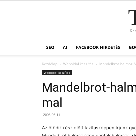
Ker
SEO
AI
FACEBOOK HIRDETÉS
GO
Kezdőlap
Weboldal készítés
Mandelbrot-halmaz Ac
Weboldal készítés
Mandelbrot-halm
mal
2006-06-11
Az ötödik rész előtt lazításképpen írjunk g
Mandelbrot halmaz azon pontok halmaza a ko