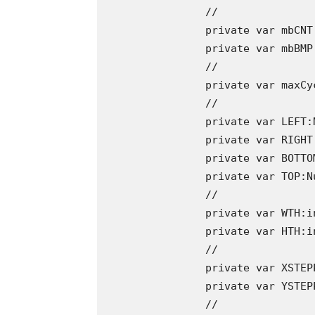
		//

		private var mbCNT:Bitmap;

		private var mbBMP:BitmapData;

		//

		private var maxCycles:int = 128; // meddig pörgessünk egy adott pontot

		//

		private var LEFT:Number = -2; // a komplex számsík valós minimuma

		private var RIGHT:Number = 1; // a komplex számsík valós maximuma

		private var BOTTOM:Number = -1; // a komplex számsík imaginárius minimuma

		private var TOP:Number = 1; // a komlex számsík imaginárius maximuma

		//

		private var WTH:int = 550; // a rajzterünk szélessége

		private var HTH:int = 380; // a rajztér magassága

		//

		private var XSTEPPING:Number = ( RIGHT - LEFT ) / WTH; // a valós rész lépésköze

		private var YSTEPPING:Number = ( TOP - BOTTOM ) / HTH; // az imaginárius rész lépésköze

		//
