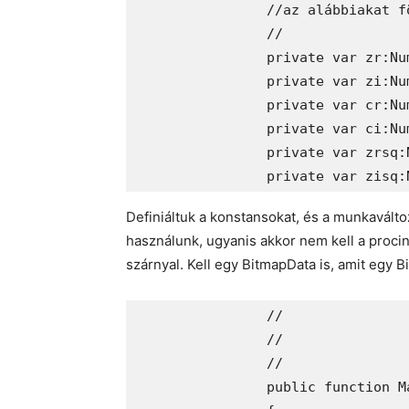
		//az alábbiakat fölvehetnénk lokális változóknak is, de a nagy számú memóriafoglalás lassítja a futást

		//

		private var zr:Number; //a változó valós változónk

		private var zi:Number; // a változó imaginárius változónk

		private var cr:Number; // a fix pontunk valós része

		private var ci:Number; // a fix pontunk imaginárius része

		private var zrsq:Number; //zr négyzete

Definiáltuk a konstansokat, és a munkaváltoz
használunk, ugyanis akkor nem kell a proci
szárnyal. Kell egy BitmapData is, amit egy B
		//

		//

		//

		public function MandelbrotSet( )
