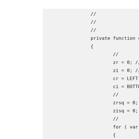
		//

		//

		//

		private function calcPoint( xp:int , yp:int ):void

		{

			//

			zr = 0; //a komplex számnunk valós része

			zi = 0; //a komplex számunk imaginárius része

			cr = LEFT + XSTEPPING * xp; //az aktuálisan vizsgált pontunk valós része

			ci = BOTTOM + YSTEPPING * yp; //az aktuálisan vizsgált pontunk imaginárius része

			//

			zrsq = 0;

			zisq = 0;

			//

			for ( var a:int = 0 ; a < maxCycles ; ++a )

			{
