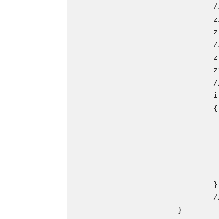
				//

				zi = zr * zi * 2 + ci;

				zr = zrsq - zisq + cr;

				//

				zrsq = zr * zr;

				zisq = zi * zi;

				//

				if ( zrsq + zisq > 4 ) //  a végtelenbe tart

				{

					/
					var color:Number = a << 16 | ( a + 50 ) <
					mbBMP.setPixel( xp , yp , co
					retur
					/
				}

				//

			}
