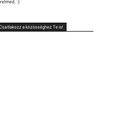
relmed. :)
Csatlakozz a közösséghez Te is!