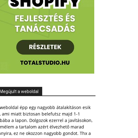
Megújult a weboldal
weboldal épp egy nagyobb átalakításon esik
, ami miatt biztosan belefutsz majd 1-1
bába a lapon. Dolgozok ezerrel a javításokon,
emélem a tartalom azért élvezhető marad
nnyira, ez ne okozzon nagyobb gondot. Thx a