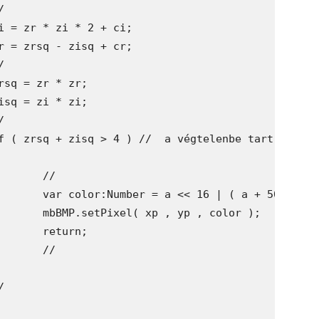
/

< 8 | a ;

lor );

n;

/
