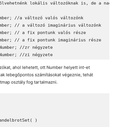
ókat, ahol lehetett, ott Number helyett int-et
nak lebegőpontos számításokat végeznie, tehát
itmap osztály fog tartalmazni.