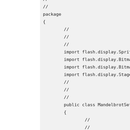
//

package 

{

	//

	//

	//

	import flash.display.Sprite;

	import flash.display.Bitmap;

	import flash.display.BitmapData;

	import flash.display.StageScaleMode;

	//

	//

	//

	public class MandelbrotSet extends Sprite

	{

		//

		//
