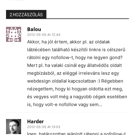
2 HOZZÁSZÓLÁS
Balou
2012-05-05 At 12:44
Akkor, ha jól értem, akkor pl. az oldalak
láblécében található készítői linkre is célszerű
rátolni egy nofollow-t, hogy ne legyen gond?
Mert pl. ha valaki csinál egy állatvédős oldalt
megbízásból, az eléggé irreleváns lesz egy
webdesign oldallal kapcsolatban :) Régebben
nézegettem, hogy ki hogyan oldotta ezt meg,
és vegyes volt még a nagyobb cégek esetében
is, hogy volt-e nofollow vagy sem…
Harder
2012-05-05 At 13:03
Igen, határozottan ajánlott rátenni a nofollow-t.