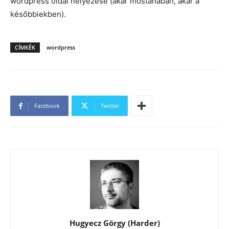
wordpress oldal helyezése (akár mostanában, akár a
későbbiekben).
CÍMKÉK
wordpress
Facebook
Twitter
Hugyecz Görgy (Harder)