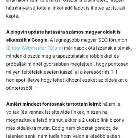
hátránnyal sújtotta a linket adó lapot is illetve azt is, aki
kapta.
A pingvin update hatására számos magyar oldalt is
elkaszált a Google.
A legnagyobb magyar SEO fórumon
(
Entity Webmester Fórum
) már napok óta izzanak a témák,
mindenki osztja meg a tapasztalatait a többiekkel és
próbálják minnél gyorsabban megfejteni, hogy pontosan
milyen feltételek esetén kaszál el a keresőóriás 1-1
honlapot illetve hogy lehet kihozni ezeket az oldalakat a
büntetésből.
Amiért mindezt fontosnak tartottam leírni:
nálam is
voltak (és vannak is) sitewide linkek, hiszen ha
megnézitek a felső menüt, akkor a 2 utolsó link bizony
más oldalakra mutat. Eddig nem okoztak gondot, de
jelenleg senki nem tudja hogy vajon a későbbiekben