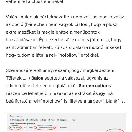
vettem fel a plusz elemeket.
Valószínűleg alapértelmezetten nem volt bekapcsolva az
az opció (bár ebben nem vagyok biztos), hogy a plusz,
extra mezőket is megjelenítse a menüpontok
hozzáadásakor. Épp ezért elsőre nem is jöttem rá, hogy
az itt adminban felvett, külsős oldalakra mutató linkeket
hogy tudom ellátni a rel=”nofollow” értékkel.
Szerencsére volt annyi eszem, hogy megkérdeztem
Tőletek … :)
Balou
segített a válasszal, ugyanis az
adminfelület tetején megtalálható „
Screen options
”
részen be lehet jelölni ezeket az extrákat és így már
beállítható a rel=”nofollow” is, illetve a target=”_blank” is.