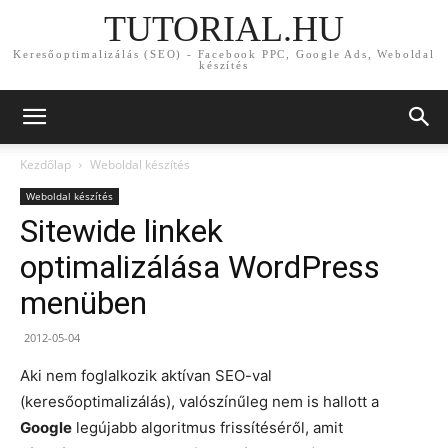
TUTORIAL.HU
Keresőoptimalizálás (SEO) - Facebook PPC, Google Ads, Weboldal
készítés
Kezdőlap
Weboldal készítés
Weboldal készítés
Sitewide linkek
optimalizálása WordPress
menüben
2012-05-04
Aki nem foglalkozik aktívan SEO-val
(keresőoptimalizálás), valószínűleg nem is hallott a
Google
legújabb algoritmus frissítéséről, amit