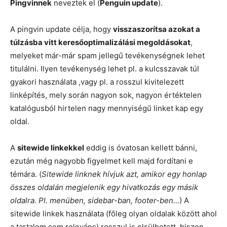
Pingvinnek
neveztek el (
Penguin update
).
A pingvin update célja, hogy
visszaszorítsa azokat a
túlzásba vitt keresőoptimalizálási megoldásokat
,
melyeket már-már spam jellegű tevékenységnek lehet
titulálni. Ilyen tevékenység lehet pl. a kulcsszavak túl
gyakori használata ,vagy pl. a rosszul kivitelezett
linképítés, mely során nagyon sok, nagyon értéktelen
katalógusból hirtelen nagy mennyiségű linket kap egy
oldal.
A
sitewide linkekkel
eddig is óvatosan kellett bánni,
ezután még nagyobb figyelmet kell majd fordítani e
témára. (
Sitewide linknek hívjuk azt, amikor egy honlap
összes oldalán megjelenik egy hivatkozás egy másik
oldalra. Pl. menüben, sidebar-ban, footer-ben…
) A
sitewide linkek használata (főleg olyan oldalak között ahol
a tartalom sem releváns) rosszul is elsülhetett, hiszen