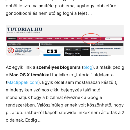
ebből lesz-e valamiféle probléma, úgyhogy jobb előre
gondolkodni és nem utólag fogni a fejet …
Az egyik link a
személyes blogomra
(
blog
), a másik pedig
a
Mac OS X témákkal
foglalkozó „tutorial” oldalamra
(
Mactippek.com
). Egyik oldal sem mostanában készült,
mindegyiken számos cikk, bejegyzés található,
mondhatjuk hogy a bizalmat élveznek a Google
rendszerében. Valószínűleg ennek volt köszönhető, hogy
pl. a tutorial.hu-ról kapott sitewide linkek nem ártottak a 2
oldalnak. Eddig …