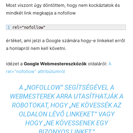
Most viszont úgy döntöttem, hogy nem kockáztatok és
mindkét link megkapja a nofollow
rel="nofollow"
értéket, ami jelzi a Google számára hogy-e linkeket erről
a honlapról nem kell követni.
idézet a
Google Webmestereszközök
oldaláról:
A
rel=”nofollow” attribútumról
A „NOFOLLOW” SEGÍTSÉGÉVEL A
WEBMESTEREK ARRA UTASÍTHATJÁK A
ROBOTOKAT, HOGY „NE KÖVESSÉK AZ
OLDALON LÉVŐ LINKEKET” VAGY
HOGY „NE KÖVESSENEK EGY
BIZONYOS LINKET.”