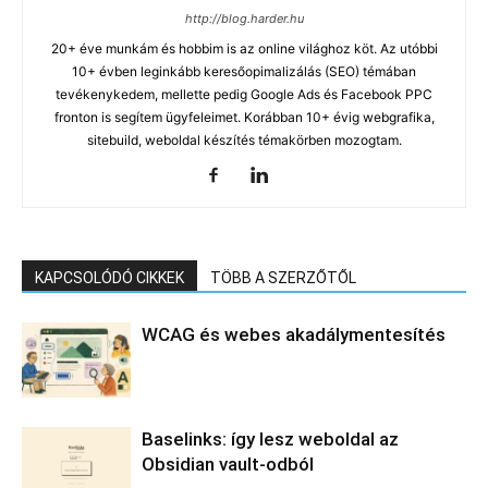
http://blog.harder.hu
20+ éve munkám és hobbim is az online világhoz köt. Az utóbbi
10+ évben leginkább keresőopimalizálás (SEO) témában
tevékenykedem, mellette pedig Google Ads és Facebook PPC
fronton is segítem ügyfeleimet. Korábban 10+ évig webgrafika,
sitebuild, weboldal készítés témakörben mozogtam.
KAPCSOLÓDÓ CIKKEK
TÖBB A SZERZŐTŐL
WCAG és webes akadálymentesítés
Baselinks: így lesz weboldal az
Obsidian vault-odból