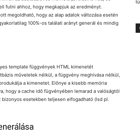
tü
kell futni ahhoz, hogy megkapjuk az eredményt.
 ott megoldható, hogy az alap adatok változása esetén
gyakorlatilag 100%-os találati arányt generál és mindig
gyes template függvények HTML kimenetét
atbázis műveletek nélkül, a függvény meghívása nélkül,
produkálja a kimenetet. Előnye a kisebb memória
ya, hogy a cache idő fügvényében lemarad a valóságtól
z bizonyos esetekben teljesen elfogadható (lsd pl.
enerálása