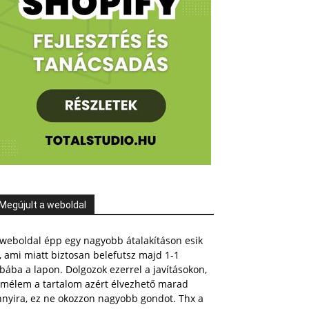
Megújult a weboldal
weboldal épp egy nagyobb átalakításon esik
, ami miatt biztosan belefutsz majd 1-1
bába a lapon. Dolgozok ezerrel a javításokon,
emélem a tartalom azért élvezhető marad
nnyira, ez ne okozzon nagyobb gondot. Thx a