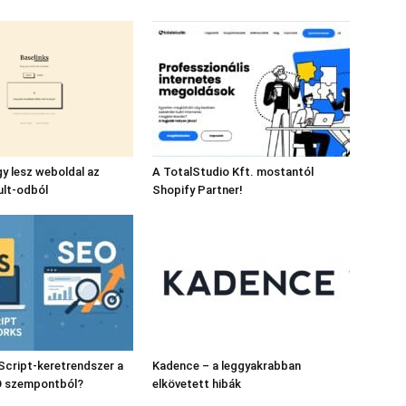
gy lesz weboldal az
A TotalStudio Kft. mostantól
ult-odból
Shopify Partner!
Script-keretrendszer a
Kadence – a leggyakrabban
O szempontból?
elkövetett hibák