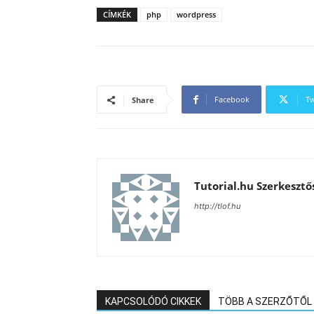
CÍMKÉK
php
wordpress
Facebook
Tw
Share
Tutorial.hu Szerkesztő
http://tlof.hu
KAPCSOLÓDÓ CIKKEK
TÖBB A SZERZŐTŐL