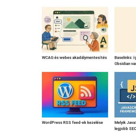
WCAG és webes akadálymentesítés
Baselinks: í
Obsidian va
WordPress RSS feed-ek kezelése
Melyik Java
legjobb SE