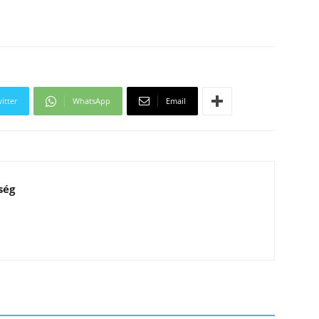
itter
WhatsApp
Email
ség