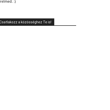
relmed. :)
Csatlakozz a közösséghez Te is!