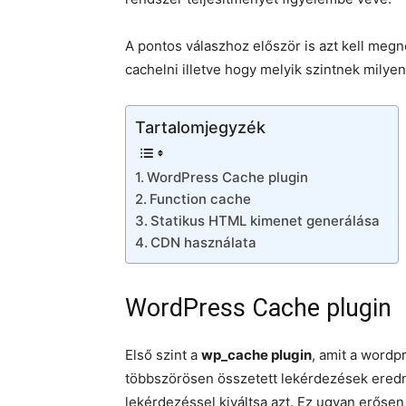
A pontos válaszhoz először is azt kell meg
cachelni illetve hogy melyik szintnek milyen
Tartalomjegyzék
WordPress Cache plugin
Function cache
Statikus HTML kimenet generálása
CDN használata
WordPress Cache plugin
Első szint a
wp_cache plugin
, amit a wordp
többszörösen összetett lekérdezések eredm
lekérdezéssel kiváltsa azt. Ez ugyan erősen 