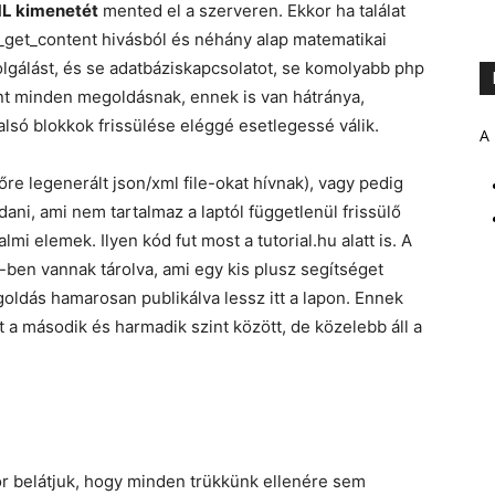
ML kimenetét
mented el a szerveren. Ekkor ha találat
e_get_content hivásból és néhány alap matematikai
olgálást, és se adatbáziskapcsolatot, se komolyabb php
t minden megoldásnak, ennek is van hátránya,
lsó blokkok frissülése eléggé esetlegessé válik.
A 
őre legenerált json/xml file-okat hívnak), vagy pedig
ani, ami nem tartalmaz a laptól függetlenül frissülő
mi elemek. Ilyen kód fut most a tutorial.hu alatt is. A
-ben vannak tárolva, ami egy kis plusz segítséget
goldás hamarosan publikálva lessz itt a lapon. Ennek
et a második és harmadik szint között, de közelebb áll a
or belátjuk, hogy minden trükkünk ellenére sem