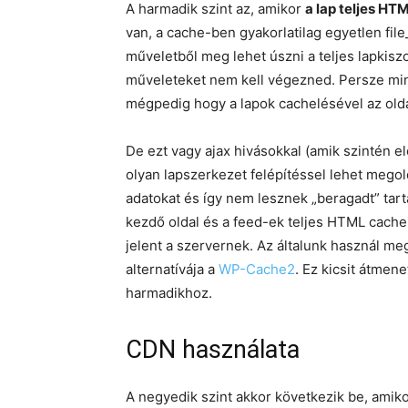
A harmadik szint az, amikor
a lap teljes HT
van, a cache-ben gyakorlatilag egyetlen fil
műveletből meg lehet úszni a teljes lapkisz
műveleteket nem kell végezned. Persze min
mégpedig hogy a lapok cachelésével az olda
De ezt vagy ajax hivásokkal (amik szintén el
olyan lapszerkezet felépítéssel lehet megold
adatokat és így nem lesznek „beragadt” tartal
kezdő oldal és a feed-ek teljes HTML cache
jelent a szervernek. Az általunk használ me
alternatívája a
WP-Cache2
. Ez kicsit átmen
harmadikhoz.
CDN használata
A negyedik szint akkor következik be, amik