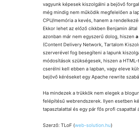
vagyunk képesek kiszolgálni a bejövő forga
még mindig nem működik megfelelően a lap,
CPU/memória a kevés, hanem a rendelkezésr
Ekkor lehet az előző cikkben Benjamin álta
azonban már nem egyszerű dolog, hiszen
a
(Content Delivery Network, Tartalom Kiszolg
szerverével fog besegíteni a lapunk kiszol
módosítások szükségesek, hiszen a HTML-t á
cserélni kell ebben a lapban, vagy eleve külső
bejövő kéréseket egy Apache rewrite szabál
Ha mindezek a trükkök nem elegek a blogunk
felépítésű webrendszerek. Ilyen esetben ké
tapasztalattal és egy pár fős profi csapattal
Szerző: TLoF (
web-solution.hu
)