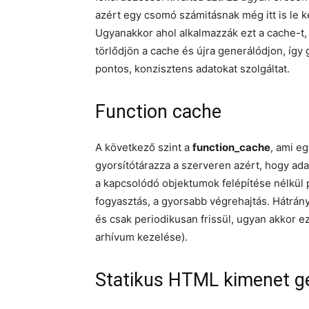
azért egy csomó számitásnak még itt is le 
Ugyanakkor ahol alkalmazzák ezt a cache-t,
törlődjön a cache és újra generálódjon, így 
pontos, konzisztens adatokat szolgáltat.
Function cache
A következő szint a
function_cache
, ami e
gyorsítótárazza a szerveren azért, hogy ad
a kapcsolódó objektumok felépítése nélkül 
fogyasztás, a gyorsabb végrehajtás. Hátrán
és csak periodikusan frissül, ugyan akkor e
arhívum kezelése).
Statikus HTML kimenet g