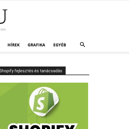
U
ítés
HÍREK
GRAFIKA
EGYÉB
Shopify fejlesztés és tanácsadás