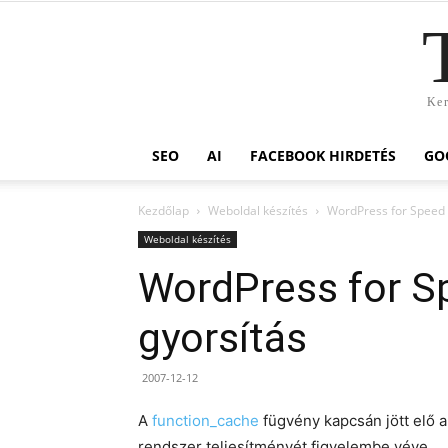
Ker
SEO
AI
FACEBOOK HIRDETÉS
GO
Kezdőlap
Weboldal készítés
WordPress for Speed 
Weboldal készítés
WordPress for S
gyorsítás
2007-12-12
A
function_cache
fügvény kapcsán jött elő a
rendszer teljesítményét figyelembe véve.