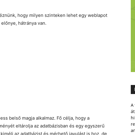
néznünk, hogy milyen szinteken lehet egy weblapot
 előnye, hátránya van.
A 
át
hi
ress belső magja alkalmaz. Fő célja, hogy a
r
ényét eltárolja az adatbázisban és egy egyszerű
a
kiméli az adatbázist és mérhető javulást is hoz, de