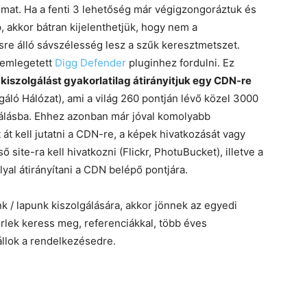
lmat. Ha a fenti 3 lehetőség már végigzongoráztuk és
 akkor bátran kijelenthetjük, hogy nem a
e álló sávszélesség lesz a szűk keresztmetszet.
l emlegetett
Digg Defender
pluginhez fordulni. Ez
 kiszolgálást gyakorlatilag átirányitjuk egy CDN-re
áló Hálózat), ami a világ 260 pontján lévő közel 3000
gálásba. Ehhez azonban már jóval komolyabb
t kell jutatni a CDN-re, a képek hivatkozását vagy
 site-ra kell hivatkozni (Flickr, PhotuBucket), illetve a
yal átirányítani a CDN belépő pontjára.
 / lapunk kiszolgálására, akkor jönnek az egyedi
rlek keress meg, referenciákkal, több éves
 állok a rendelkezésedre.