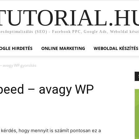
TUTORIAL.H
esőoptimalizálás (SEO) - Facebook PPC, Google Ads, Weboldal kész
OGLE HIRDETÉS
ONLINE MARKETING
WEBOLDAL KÉSZÍTÉS
– avagy WP gyorsítás
peed – avagy WP
 kérdés, hogy mennyit is számít pontosan ez a