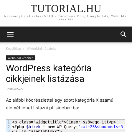
TUTORIAL.HU
Keresőoptimalizálás (SEO) - Facebook PPC, Google Ads, Weboldal
készítés
Kezdőlap
Weboldal készítés
Weboldal készítés
WordPress kategória
cikkjeinek listázása
2010-05-27
Az alábbi kódrészlettel egy adott kategória X számú
elemét lehet listázni pl. sidebar-ba:
1

2

<?php
$hirek
=
new
 WP_Query
(
'cat=23&showposts=5'
)
;
3

<ul id="ajanloblokk">
