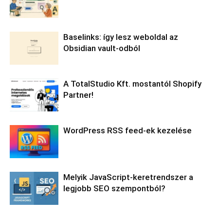
Baselinks: így lesz weboldal az
Obsidian vault-odból
A TotalStudio Kft. mostantól Shopify
Partner!
WordPress RSS feed-ek kezelése
Melyik JavaScript-keretrendszer a
legjobb SEO szempontból?