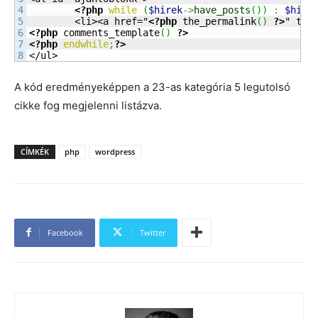
4

<?php
while
(
$hirek
->
have_posts
(
)
)
:
$hire
5

	<li><a href="
<?php
 the_permalink
(
)
?>
" tit
6

<?php
 comments_template
(
)
?>
7

<?php
endwhile
;
?>
</ul>
A kód eredményeképpen a 23-as kategória 5 legutolsó
cikke fog megjelenni listázva.
CÍMKÉK
php
wordpress
Facebook
Twitter