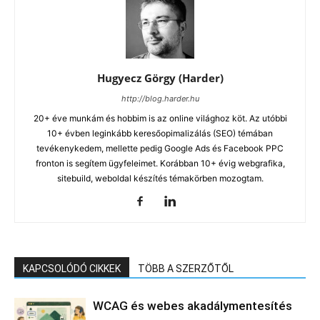
Hugyecz Görgy (Harder)
http://blog.harder.hu
20+ éve munkám és hobbim is az online világhoz köt. Az utóbbi
10+ évben leginkább keresőopimalizálás (SEO) témában
tevékenykedem, mellette pedig Google Ads és Facebook PPC
fronton is segítem ügyfeleimet. Korábban 10+ évig webgrafika,
sitebuild, weboldal készítés témakörben mozogtam.
KAPCSOLÓDÓ CIKKEK
TÖBB A SZERZŐTŐL
WCAG és webes akadálymentesítés