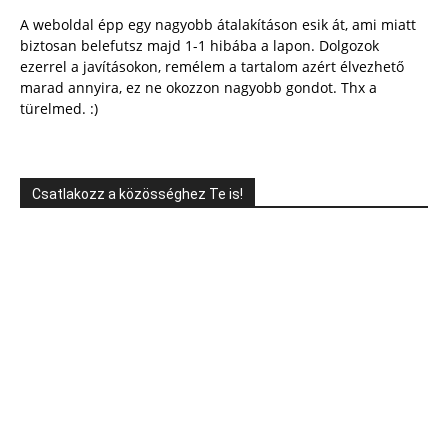
A weboldal épp egy nagyobb átalakításon esik át, ami miatt
biztosan belefutsz majd 1-1 hibába a lapon. Dolgozok
ezerrel a javításokon, remélem a tartalom azért élvezhető
marad annyira, ez ne okozzon nagyobb gondot. Thx a
türelmed. :)
Csatlakozz a közösséghez Te is!