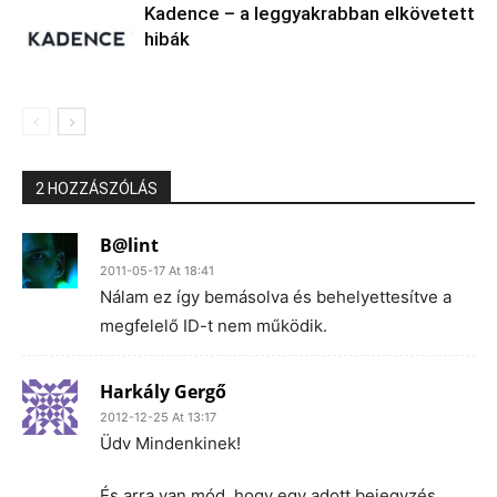
Kadence – a leggyakrabban elkövetett
hibák
2 HOZZÁSZÓLÁS
B@lint
2011-05-17 At 18:41
Nálam ez így bemásolva és behelyettesítve a
megfelelő ID-t nem működik.
Harkály Gergő
2012-12-25 At 13:17
Üdv Mindenkinek!
És arra van mód, hogy egy adott bejegyzés