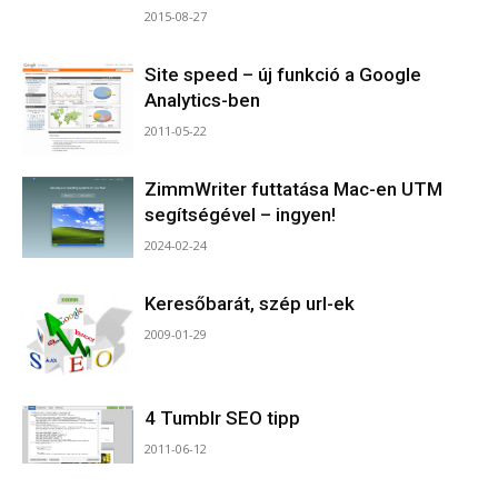
2015-08-27
Site speed – új funkció a Google
Analytics-ben
2011-05-22
ZimmWriter futtatása Mac-en UTM
segítségével – ingyen!
2024-02-24
Keresőbarát, szép url-ek
2009-01-29
4 Tumblr SEO tipp
2011-06-12