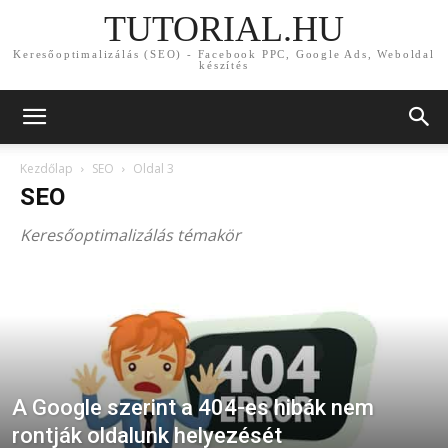
TUTORIAL.HU
Keresőoptimalizálás (SEO) - Facebook PPC, Google Ads, Weboldal
készítés
Kezdőlap
SEO
Oldal 3
SEO
Keresőoptimalizálás témakör
A Google szerint a 404-es hibák nem
rontják oldalunk helyezését