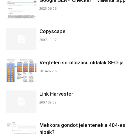
Google SERP Checker – Valentin.app
2023-06-06
Copyscape
2007-11-17
Végtelen scrollozású oldalak SEO-ja
2014-02-16
Link Harvester
2007-09-08
Mekkora gondot jelentenek a 404-es
hibák?