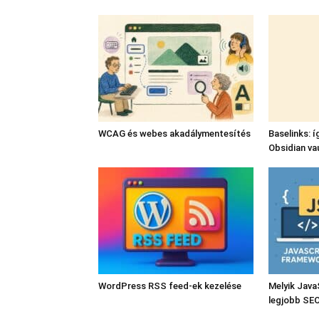
WCAG és webes akadálymentesítés
Baselinks: í
Obsidian va
WordPress RSS feed-ek kezelése
Melyik Java
legjobb SE