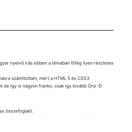
yar nyelvű írás ebben a témában fölég ilyen részletes
 másra számítottam, mert a HTML 5 és CSS3
k de így is nagyon franko, csak így tovább Orsi :D
tes összefoglaló.