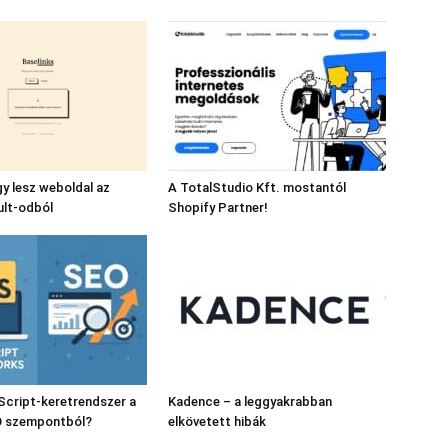
gy lesz weboldal az
A TotalStudio Kft. mostantól
ult-odból
Shopify Partner!
Script-keretrendszer a
Kadence – a leggyakrabban
O szempontból?
elkövetett hibák