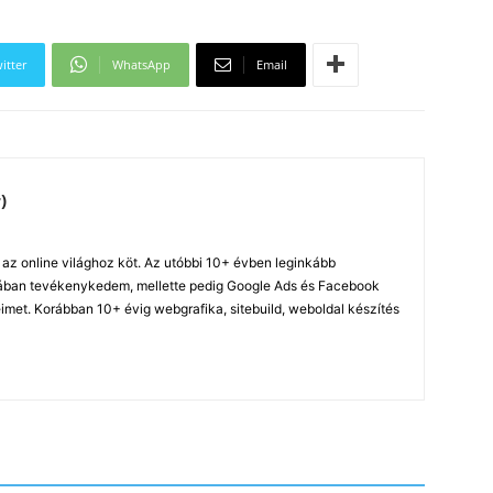
itter
WhatsApp
Email
)
z online világhoz köt. Az utóbbi 10+ évben leginkább
ában tevékenykedem, mellette pedig Google Ads és Facebook
imet. Korábban 10+ évig webgrafika, sitebuild, weboldal készítés