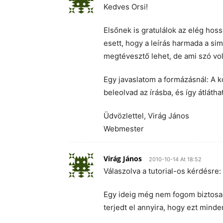
Kedves Orsi!
Elsőnek is gratulálok az elég hos
esett, hogy a leírás harmada a sim
megtévesztő lehet, de ami szó volt
Egy javaslatom a formázásnál: A 
beleolvad az írásba, és így átláth
Üdvözlettel, Virág János
Webmester
Virág János
2010-10-14 At 18:52
Válaszolva a tutorial-os kérdésre:
Egy ideig még nem fogom biztosan
terjedt el annyira, hogy ezt mind