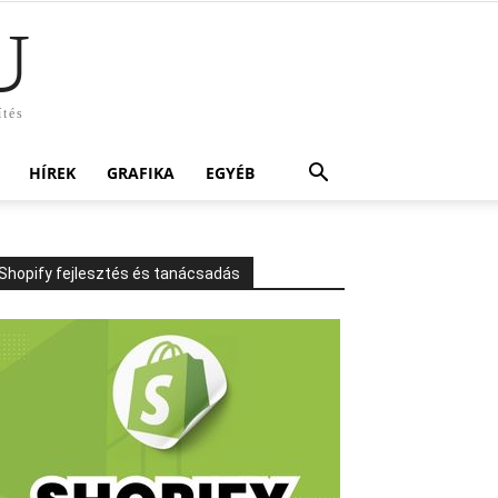
U
ítés
HÍREK
GRAFIKA
EGYÉB
Shopify fejlesztés és tanácsadás