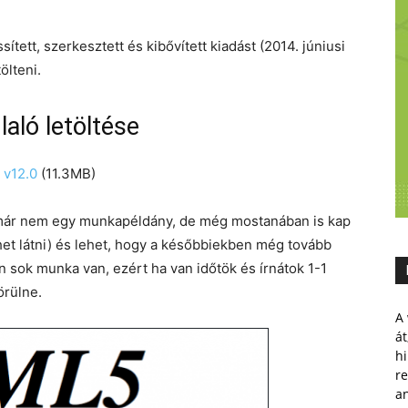
ssített, szerkesztett és kibővített kiadást (2014. júniusi
ölteni.
ló letöltése
 v12.0
(11.3MB)
már nem egy munkapéldány, de még mostanában is kap
lehet látni) és lehet, hogy a későbbiekben még tovább
n sok munka van, ezért ha van időtök és írnátok 1-1
örülne.
A 
át
hi
r
a