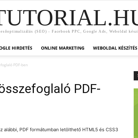
TUTORIAL.H
esőoptimalizálás (SEO) - Facebook PPC, Google Ads, Weboldal kész
OGLE HIRDETÉS
ONLINE MARKETING
WEBOLDAL KÉSZÍTÉS
foglaló PDF-ben
sszefoglaló PDF-
az alábbi, PDF formátumban letölthető HTML5 és CSS3