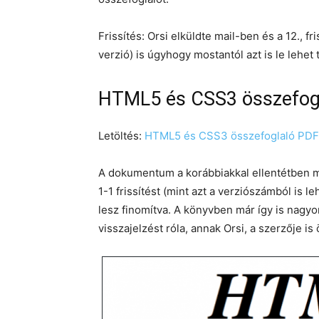
Frissítés: Orsi elküldte mail-ben és a 12., fri
verzió) is úgyhogy mostantól azt is le lehet t
HTML5 és CSS3 összefogla
Letöltés:
HTML5 és CSS3 összefoglaló PDF
A dokumentum a korábbiakkal ellentétben 
1-1 frissítést (mint azt a verziószámból is 
lesz finomítva. A könyvben már így is nagyo
visszajelzést róla, annak Orsi, a szerzője is 