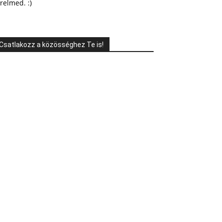
relmed. :)
Csatlakozz a közösséghez Te is!