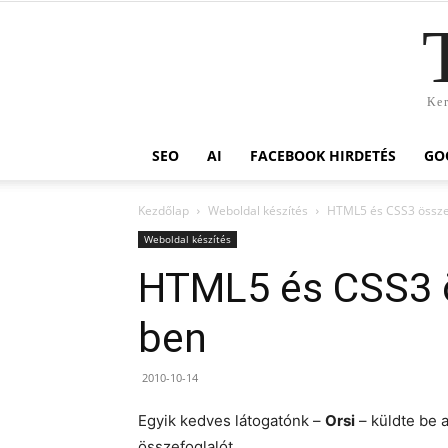
Ker
SEO
AI
FACEBOOK HIRDETÉS
GO
Kezdőlap
Weboldal készítés
HTML5 és CSS3 össze
Weboldal készítés
HTML5 és CSS3 ö
ben
2010-10-14
Egyik kedves látogatónk –
Orsi
– küldte be 
összefoglalót.