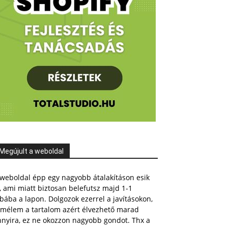
Megújult a weboldal
weboldal épp egy nagyobb átalakításon esik
, ami miatt biztosan belefutsz majd 1-1
bába a lapon. Dolgozok ezerrel a javításokon,
emélem a tartalom azért élvezhető marad
nnyira, ez ne okozzon nagyobb gondot. Thx a