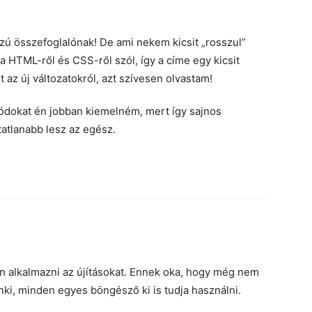
szú összefoglalónak! De ami nekem kicsit „rosszul”
a HTML-ről és CSS-ről szól, így a címe egy kicsit
 az új változatokról, azt szívesen olvastam!
kódokat én jobban kiemelném, mert így sajnos
atatlanabb lesz az egész.
 alkalmazni az újításokat. Ennek oka, hogy még nem
enki, minden egyes böngésző ki is tudja használni.