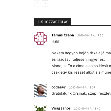
115 HOZZÁSZÓLÁS
Tamás Csaba
2010-10-14 At 17:30
Hali!
Nekem nagyon bejön ritka a jó mag
és ráadásul teljesen ingyenes.
Mondjuk Én a címe alapján kicsit
csak egy kis részét alkotja a műne
codee47
2010-10-14 At 18:37
Gratulálunk Orsinak, szép, részle
Virág János
2010-10-14 At 18:40