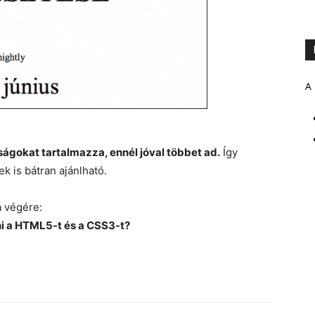
A 
gokat tartalmazza, ennél jóval többet ad.
Így
 is bátran ajánlható.
a végére:
i a HTML5-t és a CSS3-t?