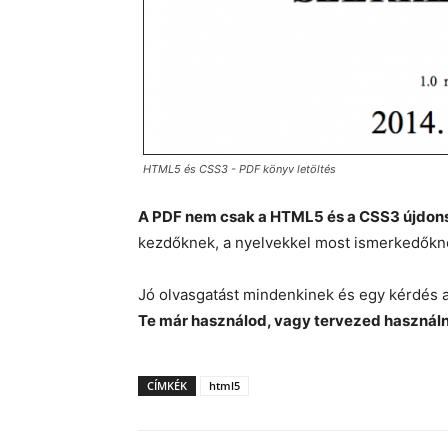
HTML5 és CSS3 - PDF könyv letöltés
A PDF nem csak a HTML5 és a CSS3 újdonsá
kezdőknek, a nyelvekkel most ismerkedőknek
Jó olvasgatást mindenkinek és egy kérdés 
Te már használod, vagy tervezed használn
CÍMKÉK
html5