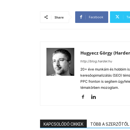
Facebook
Tw
Share
Hugyecz Görgy (Harder
http://blog.harder.hu
20+ éve munkám és hobbim is a
keresőopimalizálás (SEO) tém
PPC fronton is segítem ügyfele
témakörben mozogtam.
KAPCSOLÓDÓ CIKKEK
TÖBB A SZERZŐTŐL