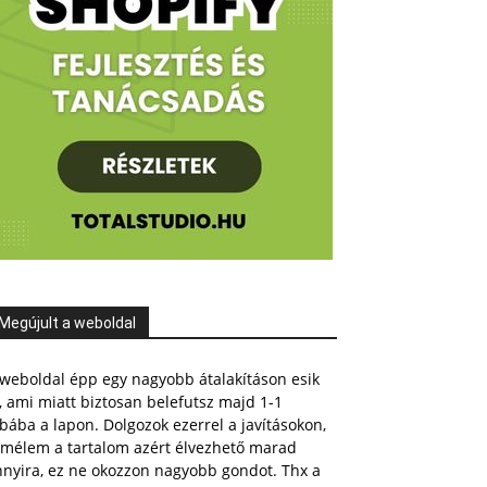
Megújult a weboldal
weboldal épp egy nagyobb átalakításon esik
, ami miatt biztosan belefutsz majd 1-1
bába a lapon. Dolgozok ezerrel a javításokon,
emélem a tartalom azért élvezhető marad
nnyira, ez ne okozzon nagyobb gondot. Thx a