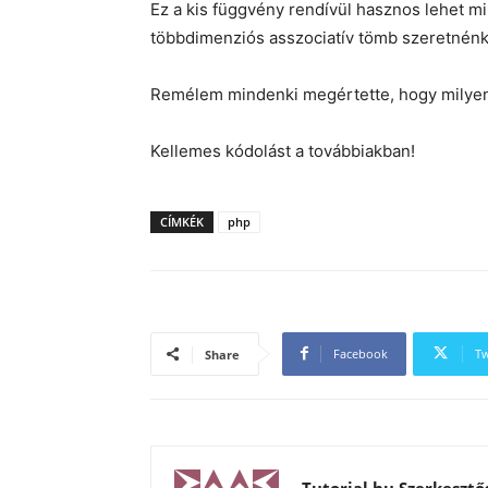
Ez a kis függvény rendívül hasznos lehet m
többdimenziós asszociatív tömb szeretnénk 
Remélem mindenki megértette, hogy milyen 
Kellemes kódolást a továbbiakban!
CÍMKÉK
php
Facebook
Tw
Share
Tutorial.hu Szerkesztő