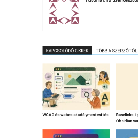
KAPCSOLÓDÓ CIKKEK
TÖBB A SZERZŐTŐL
WCAG és webes akadálymentesítés
Baselinks: í
Obsidian va