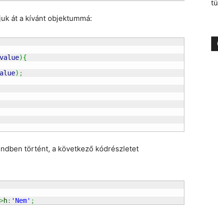
tü
juk át a kívánt objektummá:
value
)
{
alue
)
;
ndben történt, a következő kódrészletet
>
h
:
'Nem'
;