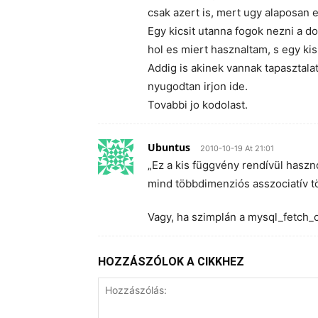
csak azert is, mert ugy alaposan 
Egy kicsit utanna fogok nezni a d
hol es miert hasznaltam, s egy ki
Addig is akinek vannak tapasztalat
nyugodtan irjon ide.
Tovabbi jo kodolast.
Ubuntus
2010-10-19 At 21:01
„Ez a kis függvény rendívül haszn
mind többdimenziós asszociatív t
Vagy, ha szimplán a mysql_fetch_o
HOZZÁSZÓLOK A CIKKHEZ