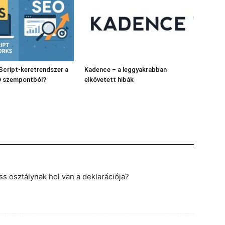
Script-keretrendszer a
Kadence – a leggyakrabban
O szempontból?
elkövetett hibák
ss osztálynak hol van a deklarációja?