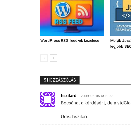
WordPress RSS feed-ek kezelése
Melyik Java
legjobb SE
5 HOZZÁSZÓLÁS
hszilard
2009-06-05 At 10:58
Bocsánat a kérdésért, de a stdCla
Üdv.: hszilard