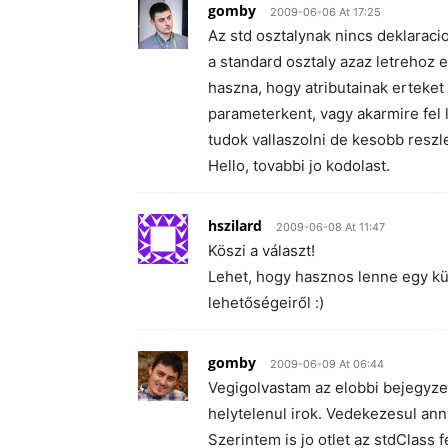
gomby
2009-06-06 At 17:25
Az std osztalynak nincs deklaraci
a standard osztaly azaz letrehoz 
haszna, hogy atributainak erteket
parameterkent, vagy akarmire fel 
tudok vallaszolni de kesobb reszl
Hello, tovabbi jo kodolast.
hszilard
2009-06-08 At 11:47
Köszi a választ!
Lehet, hogy hasznos lenne egy kül
lehetőségeiről :)
gomby
2009-06-09 At 06:44
Vegigolvastam az elobbi bejegyze
helytelenul irok. Vedekezesul annyi
Szerintem is jo otlet az stdClass f