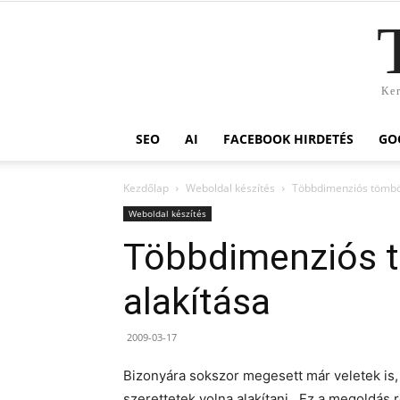
Ker
SEO
AI
FACEBOOK HIRDETÉS
GO
Kezdőlap
Weboldal készítés
Többdimenziós tömbö
Weboldal készítés
Többdimenziós 
alakítása
2009-03-17
Bizonyára sokszor megesett már veletek i
szerettetek volna alakítani. Ez a megoldás 