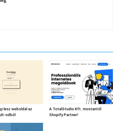
gy lesz weboldal az
A TotalStudio Kft. mostantól
ult-odból
Shopify Partner!