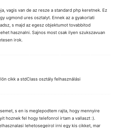
oja, vagis van de az resze a standard php keretnek. Ez
egy ugmond ures osztalyt. Ennek az a gyakorlati
 adsz, s majd az egesz objektumot tovabbitod
lehet hasznalni. Sajnos most csak ilyen szukszavuan
etesen irok.
ön cikk a stdClass osztály felhasználási
semet, s en is meglepodtem rajta, hogy mennyire
t hoznek fel hogy telefonrol irtam a vallaszt :).
elhasznalasi lehetosegeirol irni egy kis cikket, mar