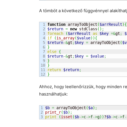
A tömböt a következő függvénnyel alakíthat
1

function
 arrayToObject
(
$arrResult
)
{
2

$return
=
new
 stdClass
(
)
;
3

foreach
(
$arrResult
as
$key
=&
gt
;
$
4

if
(
is_array
(
$value
)
)
{
5

$return
-&
gt
;
$key
=
 arrayToObject
(
$v
6

}
7

else
{
8

$return
-&
gt
;
$key
=
$value
;
9

}
10

}
11

return
$return
;
}
Ahhoz, hogy leellenőrizzük, hogy minden re
használhatjuk:
1

$b
=
 arrayToObject
(
$a
)
;
2

print_r
(
$b
)
;
print
(
isset
(
$b
->
c
->
f
->
g
)
)
?
$b
->
c
->
f
-