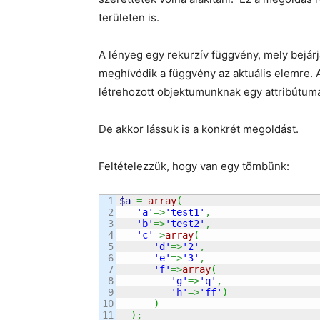
területen is.
A lényeg egy rekurzív függvény, mely bejárj
meghívódik a függvény az aktuális elemre.
létrehozott objektumunknak egy attribútuma
De akkor lássuk is a konkrét megoldást.
Feltételezzük, hogy van egy tömbünk:
1

$a
=
array
(
2

'a'
=>
'test1'
,
3

'b'
=>
'test2'
,
4

'c'
=>
array
(
5

'd'
=>
'2'
,
6

'e'
=>
'3'
,
7

'f'
=>
array
(
8

'g'
=>
'q'
,
9

'h'
=>
'ff'
)
10

)
)
;