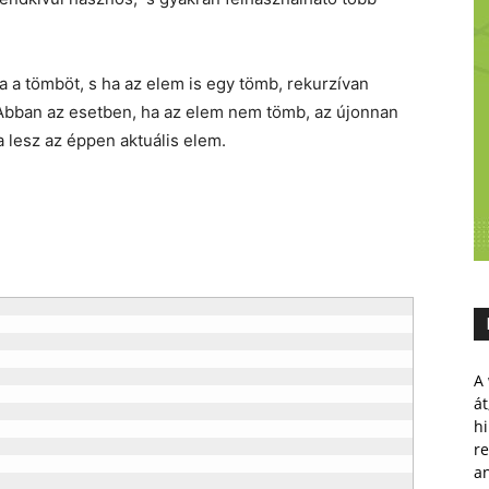
a a tömböt, s ha az elem is egy tömb, rekurzívan
 Abban az esetben, ha az elem nem tömb, az újonnan
 lesz az éppen aktuális elem.
A 
át
hi
r
a