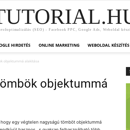
TUTORIAL.H
esőoptimalizálás (SEO) - Facebook PPC, Google Ads, Weboldal kész
OGLE HIRDETÉS
ONLINE MARKETING
WEBOLDAL KÉSZÍTÉS
k objektummá alakítása
tömbök objektummá
s, hogy egy végtelen nagyságú tömböt objektummá
rendkívül hasznos, s gyakran felhasználható több