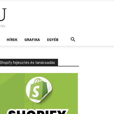
U
ítés
HÍREK
GRAFIKA
EGYÉB
Shopify fejlesztés és tanácsadás