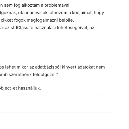
en sem foglalkoztam a problemaval.
olgoknak, utannaolvasok, atnezem a kodjaimat, hogy
s cikket fogok megfogalmazni belolle.
ai az stdClass felhasznalasi lehetosegeivel, az
os lehet mikor az adatbázisból kinyert adatokat nem
ömb szeretnénk feldolgozni.”
bject-et használjuk.