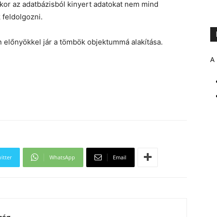
ikor az adatbázisból kinyert adatokat nem mind
feldolgozni.
előnyökkel jár a tömbök objektummá alakítása.
A 
itter
WhatsApp
Email
ség