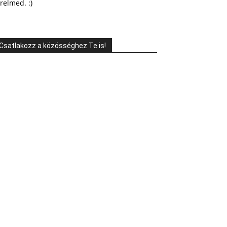
relmed. :)
Csatlakozz a közösséghez Te is!